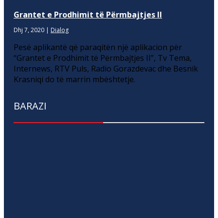
Grantet e Prodhimit të Përmbajtjes II
Dhj 7, 2020
|
Dialog
Pesë aplikantë që paraqitën një aplikacion për
“Grantet e Prodhimit të Përmbajtjes II”, Tv Tema,
Internews, RTV Puls, Radio Gorazdevac dhe Besnik
Krasniqi do të marrin mbështetje.
BARAZI