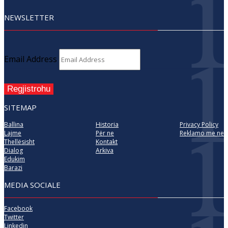
NEWSLETTER
Email Address
Regjistrohu
SITEMAP
Ballina
Historia
Privacy Policy
Lajme
Për ne
Reklamo me ne
Thellësisht
Kontakt
Dialog
Arkiva
Edukim
Barazi
MEDIA SOCIALE
Facebook
Twitter
Linkedin