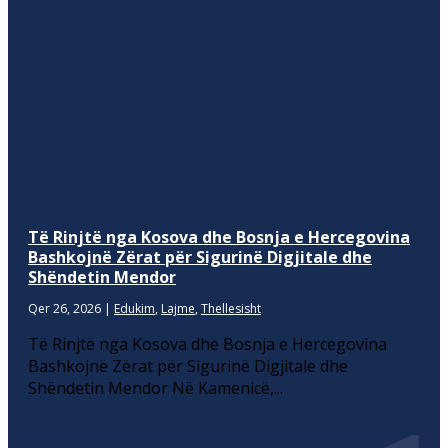
Të Rinjtë nga Kosova dhe Bosnja e Hercegovina
Bashkojnë Zërat për Sigurinë Digjitale dhe
Shëndetin Mendor
Qer 26, 2026
|
Edukim
,
Lajme
,
Thellesisht
Të Rinjtë nga Kosova dhe Bosnja e Hercegovina
Bashkojnë Zërat për Sigurinë Digjitale dhe
Shëndetin Mendor Në Kamenicë,...