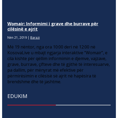
Womair: Informimi i grave dhe burrave për
cilësinë e ajrit
Nën 21, 2019
|
Barazi
Më 19 nëntor, nga ora 10:00 deri në 12:00 në
KosovaLive u mbajt ngjarja interaktive “Womair”, e
cila kishte për qëllim informimin e djemve, vajzave,
grave, burrave, çifteve dhe të gjithë të interesuarve,
pa dallim, për mënyrat më efektive për
përmirësimin e cilësisë së ajrit në hapësira të
brendshme dhe të jashtme.
EDUKIM