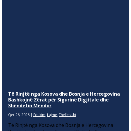
Të Rinjtë nga Kosova dhe Bosnja e Hercegovina
Bashkojnë Zërat për Sigurinë Digjitale dhe
Shëndetin Mendor
Qer 26, 2026
|
Edukim
,
Lajme
,
Thellesisht
Të Rinjtë nga Kosova dhe Bosnja e Hercegovina