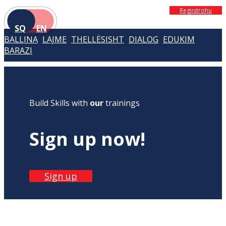
Regjistrohu
SQ
EN
BALLINA
LAJME
THELLËSISHT
DIALOG
EDUKIM
BARAZI
Build Skills with
our
trainings
Sign up now!
Sign up