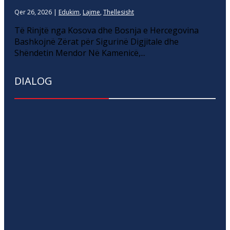
Qer 26, 2026
|
Edukim
,
Lajme
,
Thellesisht
Të Rinjtë nga Kosova dhe Bosnja e Hercegovina
Bashkojnë Zërat për Sigurinë Digjitale dhe
Shëndetin Mendor Në Kamenicë,...
DIALOG