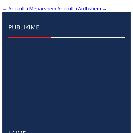
←
Artikulli i Mëparshëm
Artikulli i Ardhshëm
→
PUBLIKIME