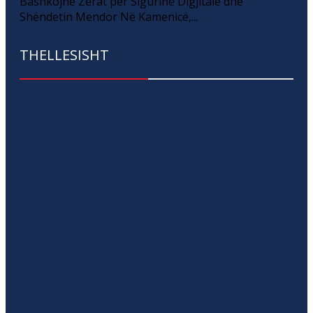
Bashkojnë Zërat për Sigurinë Digjitale dhe
Shëndetin Mendor Në Kamenicë,...
THELLESISHT