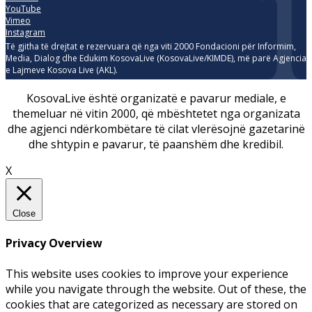
YouTube
Vimeo
Instagram
Të gjitha të drejtat e rezervuara që nga viti 2000 Fondacioni për Informim,
Media, Dialog dhe Edukim KosovaLive (KosovaLive/KIMDE), më parë Agjencia
e Lajmeve Kosova Live (AKL).
KosovaLive është organizatë e pavarur mediale, e
themeluar në vitin 2000, që mbështetet nga organizata
dhe agjenci ndërkombëtare të cilat vlerësojnë gazetarinë
dhe shtypin e pavarur, të paanshëm dhe kredibil.
X
Close
Privacy Overview
This website uses cookies to improve your experience
while you navigate through the website. Out of these, the
cookies that are categorized as necessary are stored on