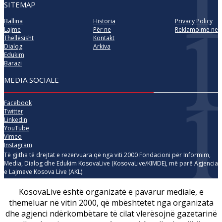
SITEMAP
Ballina
Historia
Privacy Policy
Lajme
Për ne
Reklamo me ne
Thellësisht
Kontakt
Dialog
Arkiva
Edukim
Barazi
MEDIA SOCIALE
Facebook
Twitter
Linkedin
YouTube
Vimeo
Instagram
Të gjitha të drejtat e rezervuara që nga viti 2000 Fondacioni për Informim,
Media, Dialog dhe Edukim KosovaLive (KosovaLive/KIMDE), më parë Agjencia
e Lajmeve Kosova Live (AKL).
KosovaLive është organizatë e pavarur mediale, e
themeluar në vitin 2000, që mbështetet nga organizata
dhe agjenci ndërkombëtare të cilat vlerësojnë gazetarinë