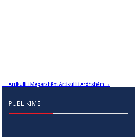
←
Artikulli i Mëparshëm
Artikulli i Ardhshëm
→
PUBLIKIME