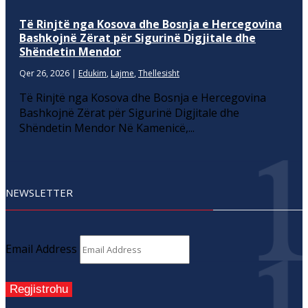
Të Rinjtë nga Kosova dhe Bosnja e Hercegovina
Bashkojnë Zërat për Sigurinë Digjitale dhe
Shëndetin Mendor
Qer 26, 2026
|
Edukim
,
Lajme
,
Thellesisht
Të Rinjtë nga Kosova dhe Bosnja e Hercegovina
Bashkojnë Zërat për Sigurinë Digjitale dhe
Shëndetin Mendor Në Kamenicë,...
NEWSLETTER
Email Address
Regjistrohu