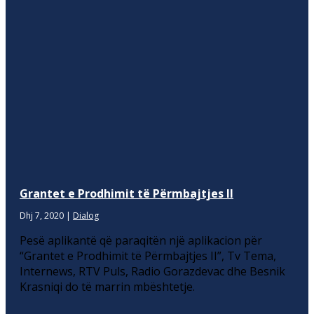
Grantet e Prodhimit të Përmbajtjes II
Dhj 7, 2020
|
Dialog
Pesë aplikantë që paraqitën një aplikacion për
“Grantet e Prodhimit të Përmbajtjes II”, Tv Tema,
Internews, RTV Puls, Radio Gorazdevac dhe Besnik
Krasniqi do të marrin mbështetje.