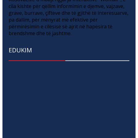
cila kishte për qëllim informimin e djemve, vajzave,
grave, burrave, çifteve dhe të gjithë të interesuarve,
pa dallim, për mënyrat më efektive për
përmirësimin e cilësisë së ajrit në hapësira të
brendshme dhe të jashtme.
EDUKIM