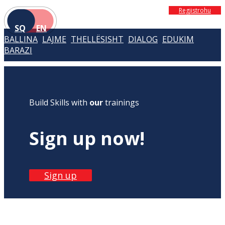
Regjistrohu
SQ
EN
BALLINA
LAJME
THELLËSISHT
DIALOG
EDUKIM
BARAZI
Build Skills with
our
trainings
Sign up now!
Sign up