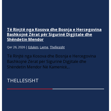
Të Rinjtë nga Kosova dhe Bosnja e Hercegovina
Bashkojnë Zërat për Sigurinë Digjitale dhe
Shëndetin Mendor
Qer 26, 2026
|
Edukim
,
Lajme
,
Thellesisht
Të Rinjtë nga Kosova dhe Bosnja e Hercegovina
Bashkojnë Zërat për Sigurinë Digjitale dhe
Shëndetin Mendor Në Kamenicë,...
THELLESISHT