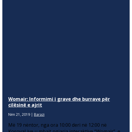
Womair: Informimi i grave dhe burrave për
cilësinë e ajrit
Nën 21, 2019
|
Barazi
Më 19 nëntor, nga ora 10:00 deri në 12:00 në
KosovaLive u mbajt ngjarja interaktive “Womair”, e