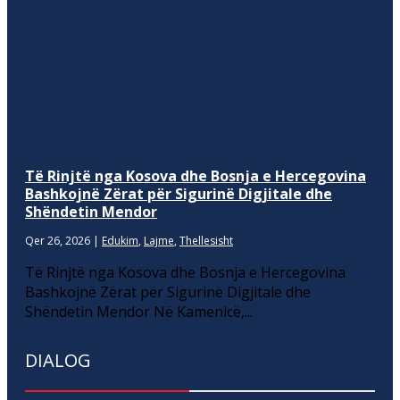
Të Rinjtë nga Kosova dhe Bosnja e Hercegovina
Bashkojnë Zërat për Sigurinë Digjitale dhe
Shëndetin Mendor
Qer 26, 2026
|
Edukim
,
Lajme
,
Thellesisht
Të Rinjtë nga Kosova dhe Bosnja e Hercegovina
Bashkojnë Zërat për Sigurinë Digjitale dhe
Shëndetin Mendor Në Kamenicë,...
DIALOG