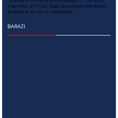
“Grantet e Prodhimit të Përmbajtjes II”, Tv Tema,
Internews, RTV Puls, Radio Gorazdevac dhe Besnik
Krasniqi do të marrin mbështetje.
BARAZI