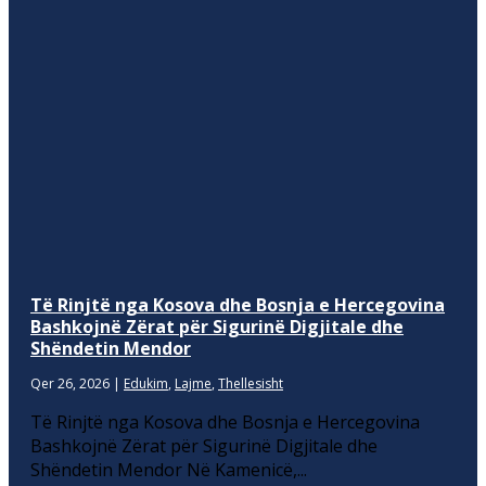
Të Rinjtë nga Kosova dhe Bosnja e Hercegovina
Bashkojnë Zërat për Sigurinë Digjitale dhe
Shëndetin Mendor
Qer 26, 2026
|
Edukim
,
Lajme
,
Thellesisht
Të Rinjtë nga Kosova dhe Bosnja e Hercegovina
Bashkojnë Zërat për Sigurinë Digjitale dhe
Shëndetin Mendor Në Kamenicë,...