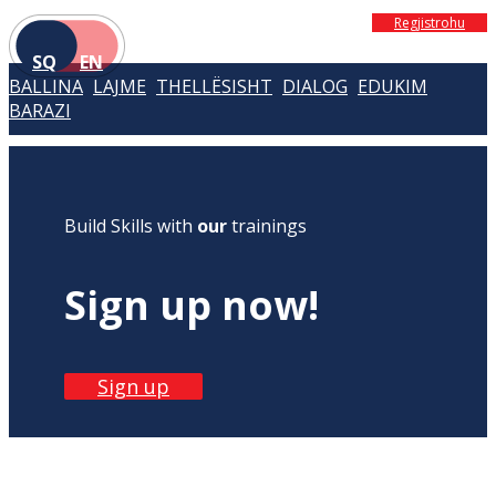
Regjistrohu
SQ
EN
BALLINA
LAJME
THELLËSISHT
DIALOG
EDUKIM
BARAZI
Build Skills with
our
trainings
Sign up now!
Sign up