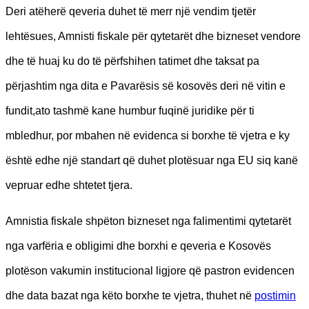
Deri atëherë qeveria duhet të merr një vendim tjetër
lehtësues, Amnisti fiskale për qytetarët dhe bizneset vendore
dhe të huaj ku do të përfshihen tatimet dhe taksat pa
përjashtim nga dita e Pavarësis së kosovës deri në vitin e
fundit,ato tashmë kane humbur fuqinë juridike për ti
mbledhur, por mbahen në evidenca si borxhe të vjetra e ky
është edhe një standart që duhet plotësuar nga EU siq kanë
vepruar edhe shtetet tjera.
Amnistia fiskale shpëton bizneset nga falimentimi qytetarët
nga varfëria e obligimi dhe borxhi e qeveria e Kosovës
plotëson vakumin institucional ligjore që pastron evidencen
dhe data bazat nga këto borxhe te vjetra, thuhet në
postimin