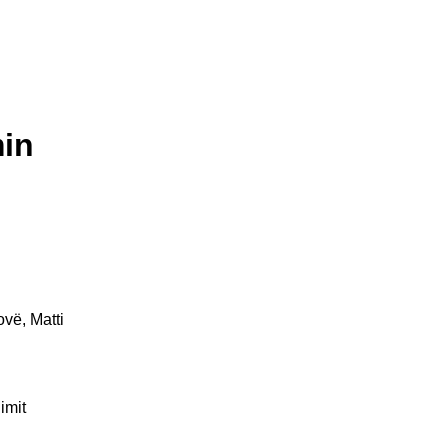
min
vë, Matti
imit