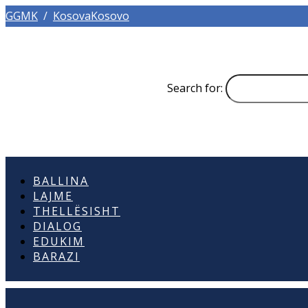
GGMK
/
KosovaKosovo
Search for:
BALLINA
LAJME
THELLËSISHT
DIALOG
EDUKIM
BARAZI