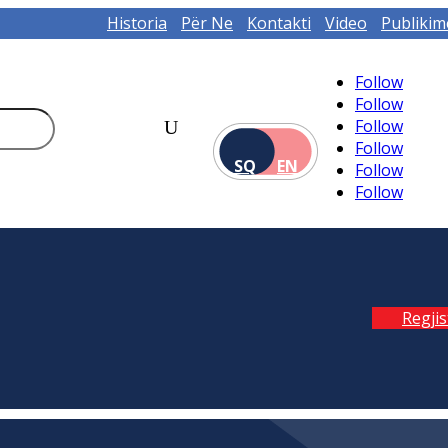
Historia
Për Ne
Kontakti
Video
Publikim
Follow
Follow
Follow
Follow
SQ
EN
Follow
Follow
Regji