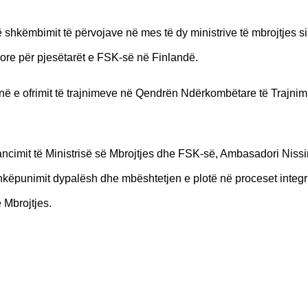
 shkëmbimit të përvojave në mes të dy ministrive të mbrojtjes si
ore për pjesëtarët e FSK-së në Finlandë.
në e ofrimit të trajnimeve në Qendrën Ndërkombëtare të Trajnim
avancimit të Ministrisë së Mbrojtjes dhe FSK-së, Ambasadori Niss
bashkëpunimit dypalësh dhe mbështetjen e plotë në proceset integ
 Mbrojtjes.