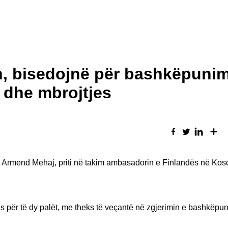
n, bisedojnë për bashkëpuni
ë dhe mbrojtjes
, Armend Mehaj, priti në takim ambasadorin e Finlandës në Koso
 për të dy palët, me theks të veçantë në zgjerimin e bashkëpun