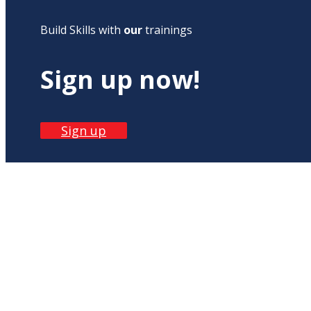
Build Skills with
our
trainings
Sign up now!
Sign up