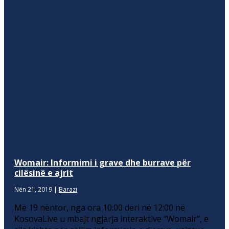
Womair: Informimi i grave dhe burrave për
cilësinë e ajrit
Nën 21, 2019
|
Barazi
Më 19 nëntor, nga ora 10:00 deri në 12:00 në
KosovaLive u mbajt ngjarja interaktive “Womair”, e