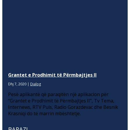
Grantet e Prodhimit të Përmbajtjes II
Dhj 7, 2020
|
Dialog
Pesë aplikantë që paraqitën një aplikacion për
“Grantet e Prodhimit të Përmbajtjes II”, Tv Tema,
Internews, RTV Puls, Radio Gorazdevac dhe Besnik
Krasniqi do të marrin mbështetje.
BARAZI