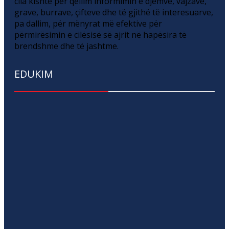
cila kishte për qëllim informimin e djemve, vajzave,
grave, burrave, çifteve dhe të gjithë të interesuarve,
pa dallim, për mënyrat më efektive për
përmirësimin e cilësisë së ajrit në hapësira të
brendshme dhe të jashtme.
EDUKIM