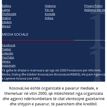
Ballina
Historia
Privacy Policy
Lajme
Për ne
Reklamo me ne
Thellësisht
Kontakt
Dialog
Arkiva
Edukim
Barazi
MEDIA SOCIALE
Facebook
Twitter
Linkedin
YouTube
Vimeo
Instagram
Të gjitha të drejtat e rezervuara që nga viti 2000 Fondacioni për Informim,
Media, Dialog dhe Edukim KosovaLive (KosovaLive/KIMDE), më parë Agjencia
e Lajmeve Kosova Live (AKL).
KosovaLive është organizatë e pavarur mediale, e
themeluar në vitin 2000, që mbështetet nga organizata
dhe agjenci ndërkombëtare të cilat vlerësojnë gazetarinë
dhe shtypin e pavarur, të paanshëm dhe kredibil.