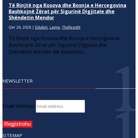
Të Rinjtë nga Kosova dhe Bosnja e Hercegovina
Bashkojnë Zërat për Sigurinë Digjitale dhe
Shëndetin Mendor
Qer 26, 2026
|
Edukim
,
Lajme
,
Thellesisht
Të Rinjtë nga Kosova dhe Bosnja e Hercegovina
Bashkojnë Zërat për Sigurinë Digjitale dhe
Shëndetin Mendor Në Kamenicë,...
NEWSLETTER
Email Address
Regjistrohu
SITEMAP