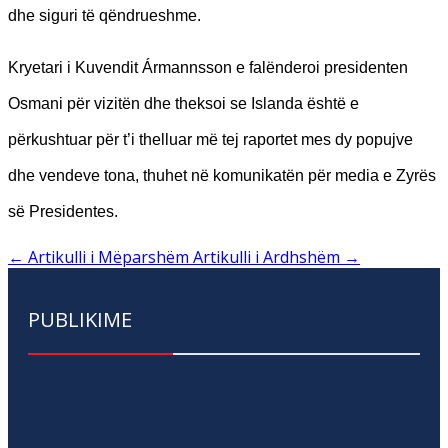
dhe siguri të qëndrueshme.
Kryetari i Kuvendit Ármannsson e falënderoi presidenten
Osmani për vizitën dhe theksoi se Islanda është e
përkushtuar për t’i thelluar më tej raportet mes dy popujve
dhe vendeve tona, thuhet në komunikatën për media e Zyrës
së Presidentes.
←
Artikulli i Mëparshëm
Artikulli i Ardhshëm
→
PUBLIKIME