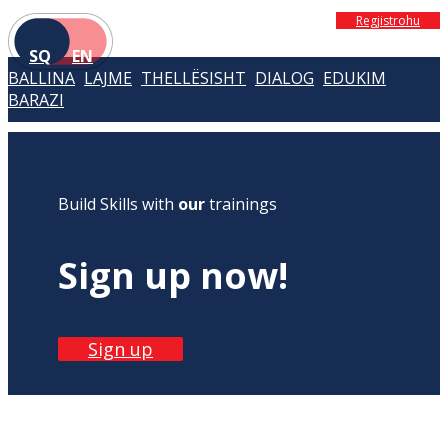
Regjistrohu
SQ
EN
BALLINA
LAJME
THELLËSISHT
DIALOG
EDUKIM
BARAZI
Build Skills with
our
trainings
Sign up now!
Sign up