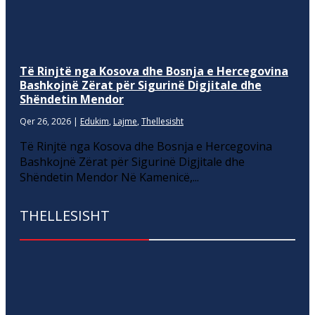
Të Rinjtë nga Kosova dhe Bosnja e Hercegovina
Bashkojnë Zërat për Sigurinë Digjitale dhe
Shëndetin Mendor
Qer 26, 2026
|
Edukim
,
Lajme
,
Thellesisht
Të Rinjtë nga Kosova dhe Bosnja e Hercegovina
Bashkojnë Zërat për Sigurinë Digjitale dhe
Shëndetin Mendor Në Kamenicë,...
THELLESISHT