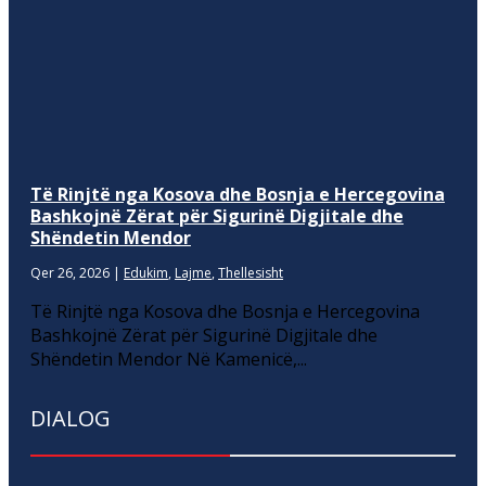
Të Rinjtë nga Kosova dhe Bosnja e Hercegovina
Bashkojnë Zërat për Sigurinë Digjitale dhe
Shëndetin Mendor
Qer 26, 2026
|
Edukim
,
Lajme
,
Thellesisht
Të Rinjtë nga Kosova dhe Bosnja e Hercegovina
Bashkojnë Zërat për Sigurinë Digjitale dhe
Shëndetin Mendor Në Kamenicë,...
DIALOG