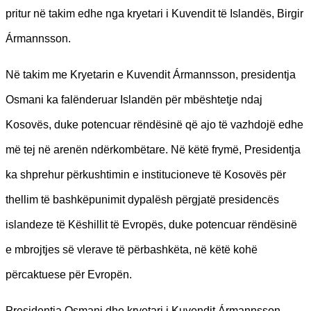
pritur në takim edhe nga kryetari i Kuvendit të Islandës, Birgir
Ármannsson.
Në takim me Kryetarin e Kuvendit Ármannsson, presidentja
Osmani ka falënderuar Islandën për mbështetje ndaj
Kosovës, duke potencuar rëndësinë që ajo të vazhdojë edhe
më tej në arenën ndërkombëtare. Në këtë frymë, Presidentja
ka shprehur përkushtimin e institucioneve të Kosovës për
thellim të bashkëpunimit dypalësh përgjatë presidencës
islandeze të Këshillit të Evropës, duke potencuar rëndësinë
e mbrojtjes së vlerave të përbashkëta, në këtë kohë
përcaktuese për Evropën.
Presidentja Osmani dhe kryetari i Kuvendit Ármannsson