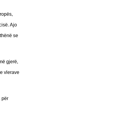
vropës,
cisë. Ajo
 thënë se
më gjerë,
 e vlerave
 për