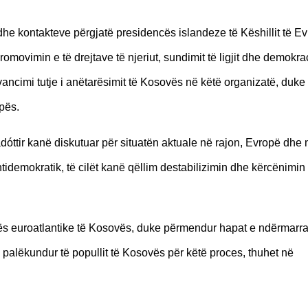
he kontakteve përgjatë presidencës islandeze të Këshillit të E
omovimin e të drejtave të njeriut, sundimit të ligjit dhe demokra
ncimi tutje i anëtarësimit të Kosovës në këtë organizatë, duke
pës.
dóttir kanë diskutuar për situatën aktuale në rajon, Evropë dhe 
idemokratik, të cilët kanë qëllim destabilizimin dhe kërcënimin
ës euroatlantike të Kosovës, duke përmendur hapat e ndërmarra
alëkundur të popullit të Kosovës për këtë proces, thuhet në