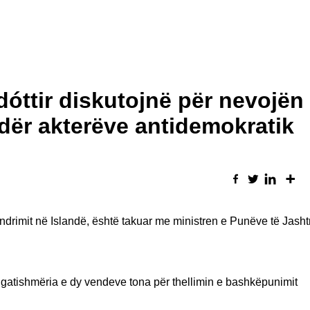
óttir diskutojnë për nevojën
dër akterëve antidemokratik
drimit në Islandë, është takuar me ministren e Punëve të Jash
r gatishmëria e dy vendeve tona për thellimin e bashkëpunimit