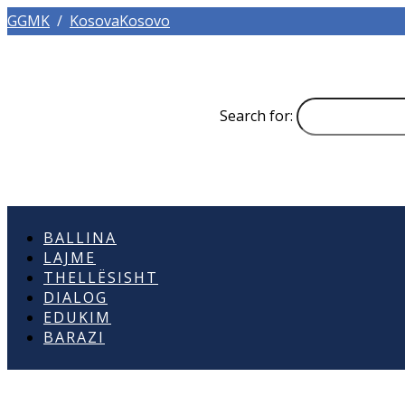
GGMK
/
KosovaKosovo
Search for:
BALLINA
LAJME
THELLËSISHT
DIALOG
EDUKIM
BARAZI