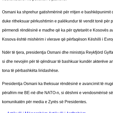
Osmani ka shprehur gatishmërinë për rritjen e bashkëpunimit d
duke ritheksuar përkushtimin e palëkundur të vendit tonë për pr
përmendi rëndësinë e madhe që ka për qytetarët e Kosovës ava
Kosova është mishërim i vlerave që përfaqëson Këshilli i Evro
Ndër të tjera, presidentja Osmani dhe ministrja Reykfjörd Gylfa
si dhe nevojën për të qëndruar të bashkuar kundër akterëve ant
tona të përbashkëta liridashëse.
Presidentja Osmani ka theksuar rëndësinë e avancimit të rrug
përafrim me BE-në dhe NATO-n, si dëshmi e vendosmërisë së p
komunikatën për media e Zyrës së Presidentes.