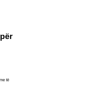
 për
tme të