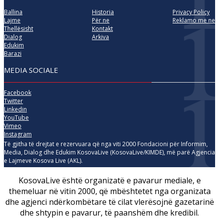
Ballina
Historia
Privacy Policy
Lajme
Për ne
Reklamo me ne
Thellësisht
Kontakt
Dialog
Arkiva
Edukim
Barazi
MEDIA SOCIALE
Facebook
Twitter
Linkedin
YouTube
Vimeo
Instagram
Të gjitha të drejtat e rezervuara që nga viti 2000 Fondacioni për Informim,
Media, Dialog dhe Edukim KosovaLive (KosovaLive/KIMDE), më parë Agjencia
e Lajmeve Kosova Live (AKL).
KosovaLive është organizatë e pavarur mediale, e
themeluar në vitin 2000, që mbështetet nga organizata
dhe agjenci ndërkombëtare të cilat vlerësojnë gazetarinë
dhe shtypin e pavarur, të paanshëm dhe kredibil.