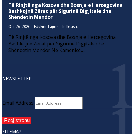
Të Rinjtë nga Kosova dhe Bosnja e Hercegovina
Bashkojnë Zërat për Sigurinë Digjitale dhe
Shëndetin Mendor
Qer 26, 2026
|
Edukim
,
Lajme
,
Thellesisht
Të Rinjtë nga Kosova dhe Bosnja e Hercegovina
Bashkojnë Zërat për Sigurinë Digjitale dhe
Shëndetin Mendor Në Kamenicë,...
NEWSLETTER
Email Address
Regjistrohu
SITEMAP