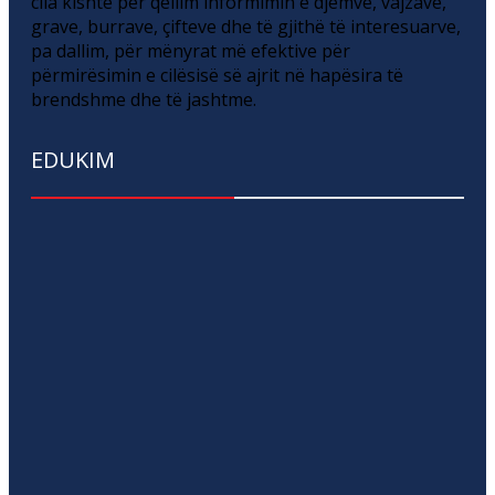
cila kishte për qëllim informimin e djemve, vajzave,
grave, burrave, çifteve dhe të gjithë të interesuarve,
pa dallim, për mënyrat më efektive për
përmirësimin e cilësisë së ajrit në hapësira të
brendshme dhe të jashtme.
EDUKIM