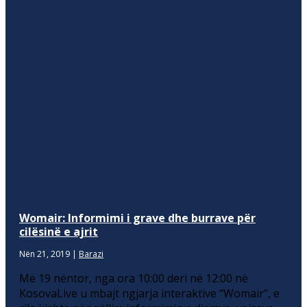
Womair: Informimi i grave dhe burrave për
cilësinë e ajrit
Nën 21, 2019
|
Barazi
Më 19 nëntor, nga ora 10:00 deri në 12:00 në
KosovaLive u mbajt ngjarja interaktive “Womair”, e