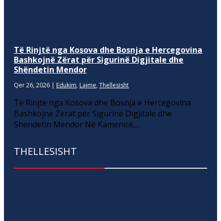
Të Rinjtë nga Kosova dhe Bosnja e Hercegovina
Bashkojnë Zërat për Sigurinë Digjitale dhe
Shëndetin Mendor
Qer 26, 2026
|
Edukim
,
Lajme
,
Thellesisht
Të Rinjtë nga Kosova dhe Bosnja e Hercegovina
Bashkojnë Zërat për Sigurinë Digjitale dhe
Shëndetin Mendor Në Kamenicë,...
THELLESISHT