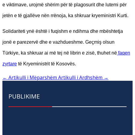
e viktimave, urojmë shërim për të plagosurit dhe lutemi për
jetën e të gjallëve nën rrënoja, ka shkruar kryeministri Kurti.
Solidariteti ynë është i fuqishm e ndihma dhe mbështetja
jonë e parezervë dhe e vazhdueshme. Geçmiş olsun
Türkiye, ka shkruar ai më tej në librin e zisë, thuhet në
faqen
zyrtare
të Kryeministrit të Kosovës.
←
Artikulli i Mëparshëm
Artikulli i Ardhshëm
→
PUBLIKIME