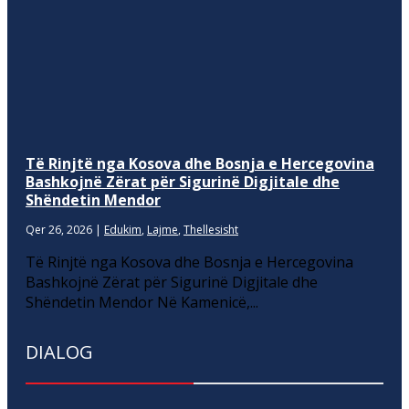
Të Rinjtë nga Kosova dhe Bosnja e Hercegovina
Bashkojnë Zërat për Sigurinë Digjitale dhe
Shëndetin Mendor
Qer 26, 2026
|
Edukim
,
Lajme
,
Thellesisht
Të Rinjtë nga Kosova dhe Bosnja e Hercegovina
Bashkojnë Zërat për Sigurinë Digjitale dhe
Shëndetin Mendor Në Kamenicë,...
DIALOG