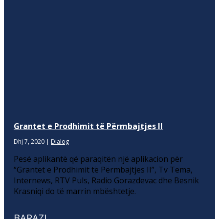
Grantet e Prodhimit të Përmbajtjes II
Dhj 7, 2020
|
Dialog
Pesë aplikantë që paraqitën një aplikacion për
“Grantet e Prodhimit të Përmbajtjes II”, Tv Tema,
Internews, RTV Puls, Radio Gorazdevac dhe Besnik
Krasniqi do të marrin mbështetje.
BARAZI