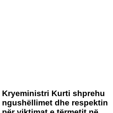
Kryeministri Kurti shprehu
ngushëllimet dhe respektin
për viktimat e tërmetit në