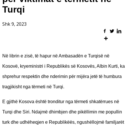
Turqi
Shk 9, 2023
Në librin e zisë, të hapur në Ambasadën e Turqisë në
Kosovë, kryeministri i Republikës së Kosovës, Albin Kurti, ka
shprehur respektin dhe nderimin për mijëra jetë të humbura
tragjikisht nga tërmeti në Turqi.
E gjithë Kosova është tronditur nga tërmeti shkatërrues në
Turqi dhe Siri. Ndajmë dhimbjen dhe pikëllimin me popullin
turk dhe udhëheqjen e Republikëës, ngushëllojmë familjarët