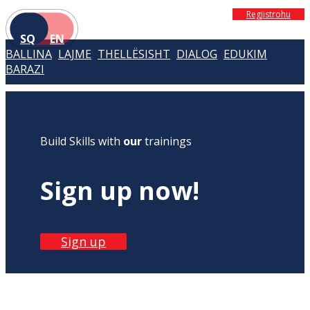
Regjistrohu
SQ
EN
BALLINA
LAJME
THELLËSISHT
DIALOG
EDUKIM
BARAZI
Build Skills with
our
trainings
Sign up now!
Sign up