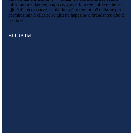
informimin e djemve, vajzave, grave, burrave, çifteve dhe të
gjithë të interesuarve, pa dallim, për mënyrat më efektive për
përmirësimin e cilësisë së ajrit në hapësira të brendshme dhe të
jashtme.
EDUKIM