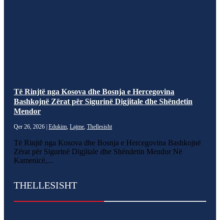
Të Rinjtë nga Kosova dhe Bosnja e Hercegovina
Bashkojnë Zërat për Sigurinë Digjitale dhe Shëndetin
Mendor
Qer 26, 2026
|
Edukim
,
Lajme
,
Thellesisht
Të Rinjtë nga Kosova dhe Bosnja e Hercegovina Bashkojnë
Zërat për Sigurinë Digjitale dhe Shëndetin Mendor Në
Kamenicë,...
THELLESISHT