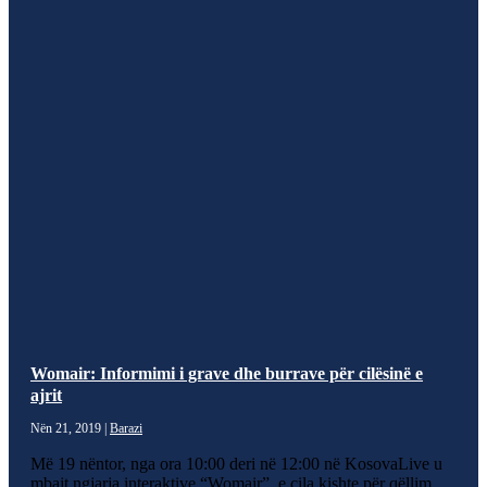
Womair: Informimi i grave dhe burrave për cilësinë e
ajrit
Nën 21, 2019
|
Barazi
Më 19 nëntor, nga ora 10:00 deri në 12:00 në KosovaLive u
mbajt ngjarja interaktive “Womair”, e cila kishte për qëllim