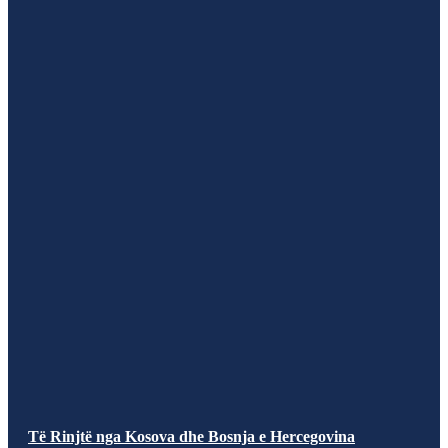
Të Rinjtë nga Kosova dhe Bosnja e Hercegovina