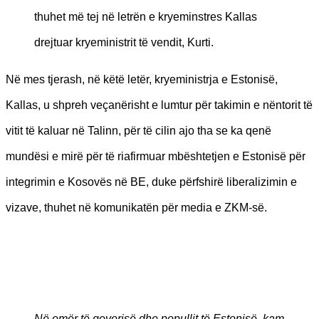
thuhet më tej në letrën e kryeminstres Kallas
drejtuar kryeministrit të vendit, Kurti.
Në mes tjerash, në këtë letër, kryeministrja e Estonisë,
Kallas, u shpreh veçanërisht e lumtur për takimin e nëntorit të
vitit të kaluar në Talinn, për të cilin ajo tha se ka qenë
mundësi e mirë për të riafirmuar mbështetjen e Estonisë për
integrimin e Kosovës në BE, duke përfshirë liberalizimin e
vizave, thuhet në komunikatën për media e ZKM-së.
Në emër të qeverisë dhe popullit të Estonisë, kam