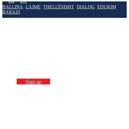
SQ
EN
BALLINA
LAJME
THELLËSISHT
DIALOG
EDUKIM
BARAZI
Build Skills with
our
trainings
Sign up now!
Sign up