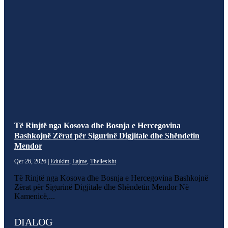
Të Rinjtë nga Kosova dhe Bosnja e Hercegovina
Bashkojnë Zërat për Sigurinë Digjitale dhe Shëndetin
Mendor
Qer 26, 2026
|
Edukim
,
Lajme
,
Thellesisht
Të Rinjtë nga Kosova dhe Bosnja e Hercegovina Bashkojnë
Zërat për Sigurinë Digjitale dhe Shëndetin Mendor Në
Kamenicë,...
DIALOG