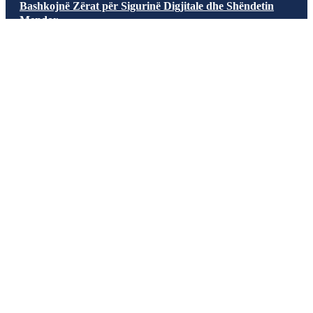
Bashkojnë Zërat për Sigurinë Digjitale dhe Shëndetin
Mendor
Qer 26, 2026
|
Edukim
,
Lajme
,
Thellesisht
Të Rinjtë nga Kosova dhe Bosnja e Hercegovina Bashkojnë
Zërat për Sigurinë Digjitale dhe Shëndetin Mendor Në
Kamenicë,...
NEWSLETTER
Email Address
Regjistrohu
SITEMAP
Ballina
Historia
Privacy Policy
Lajme
Për ne
Reklamo me ne
Thellësisht
Kontakt