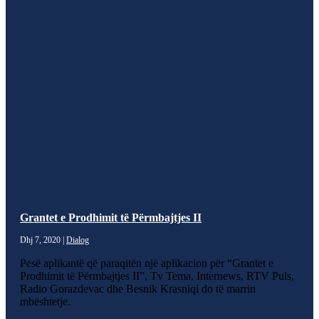
Grantet e Prodhimit të Përmbajtjes II
Dhj 7, 2020
|
Dialog
Pesë aplikantë që paraqitën një aplikacion për “Grantet e
Prodhimit të Përmbajtjes II”, Tv Tema, Internews, RTV Puls,
Radio Gorazdevac dhe Besnik Krasniqi do të marrin
mbështetje.