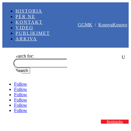
HISTORIA
PËR NE
KONTAKT
GGMK
/
KosovaKosovo
VIDEO
PUBLIKIMET
ARKIVA
Search for:
Follow
Follow
Follow
Follow
Follow
Follow
Regjistrohu