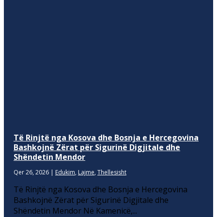
Të Rinjtë nga Kosova dhe Bosnja e Hercegovina
Bashkojnë Zërat për Sigurinë Digjitale dhe
Shëndetin Mendor
Qer 26, 2026
|
Edukim
,
Lajme
,
Thellesisht
Të Rinjtë nga Kosova dhe Bosnja e Hercegovina
Bashkojnë Zërat për Sigurinë Digjitale dhe
Shëndetin Mendor Në Kamenicë,...