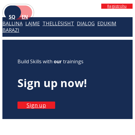
Regjistrohu
SQ
EN
BALLINA
LAJME
THELLËSISHT
DIALOG
EDUKIM
BARAZI
Build Skills with
our
trainings
Sign up now!
Sign up