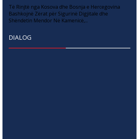
Të Rinjtë nga Kosova dhe Bosnja e Hercegovina
Bashkojnë Zërat për Sigurinë Digjitale dhe
Shëndetin Mendor Në Kamenicë,...
DIALOG