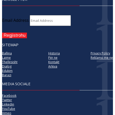
Email Address
Regjistrohu
SITEMAP
Ballina
Historia
Privacy Policy
Lajme
Për ne
Reklamo me ne
Thellësisht
Kontakt
Dialog
Arkiva
Edukim
Barazi
MEDIA SOCIALE
Facebook
Twitter
Linkedin
YouTube
Vimeo