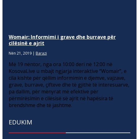
Womair: Informimi i grave dhe burrave për
cilësinë e ajrit
Nën 21, 2019
|
Barazi
Më 19 nëntor, nga ora 10:00 deri në 12:00 në
KosovaLive u mbajt ngjarja interaktive “Womair”, e
cila kishte për qëllim informimin e djemve, vajzave,
grave, burrave, çifteve dhe të gjithë të interesuarve,
pa dallim, për mënyrat më efektive për
përmirësimin e cilësisë së ajrit në hapësira të
brendshme dhe të jashtme.
EDUKIM