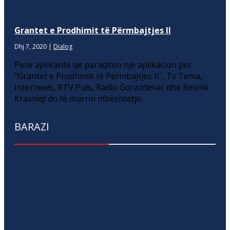
Grantet e Prodhimit të Përmbajtjes II
Dhj 7, 2020
|
Dialog
Pesë aplikantë që paraqitën një aplikacion për
“Grantet e Prodhimit të Përmbajtjes II”, Tv Tema,
Internews, RTV Puls, Radio Gorazdevac dhe Besnik
Krasniqi do të marrin mbështetje.
BARAZI