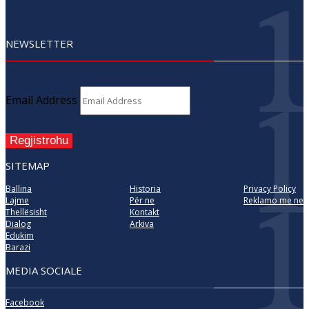
NEWSLETTER
Email Address
Regjistrohu
SITEMAP
Ballina
Historia
Privacy Policy
Lajme
Për ne
Reklamo me ne
Thellësisht
Kontakt
Dialog
Arkiva
Edukim
Barazi
MEDIA SOCIALE
Facebook