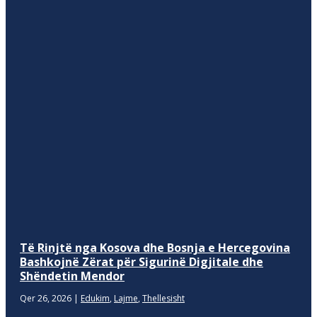
Të Rinjtë nga Kosova dhe Bosnja e Hercegovina
Bashkojnë Zërat për Sigurinë Digjitale dhe
Shëndetin Mendor
Qer 26, 2026
|
Edukim
,
Lajme
,
Thellesisht