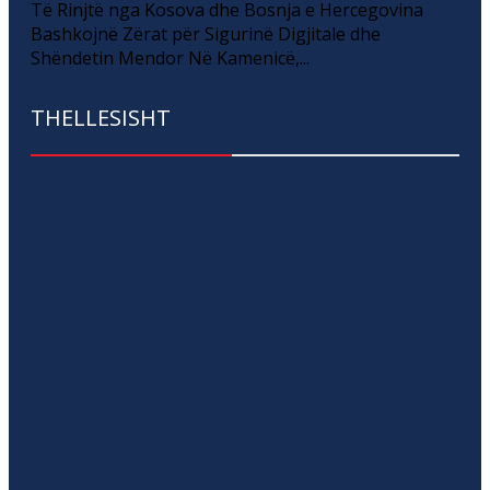
Të Rinjtë nga Kosova dhe Bosnja e Hercegovina
Bashkojnë Zërat për Sigurinë Digjitale dhe
Shëndetin Mendor Në Kamenicë,...
THELLESISHT