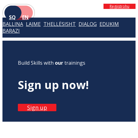
Regjistrohu
SQ
EN
BALLINA
LAJME
THELLËSISHT
DIALOG
EDUKIM
BARAZI
Build Skills with
our
trainings
Sign up now!
Sign up