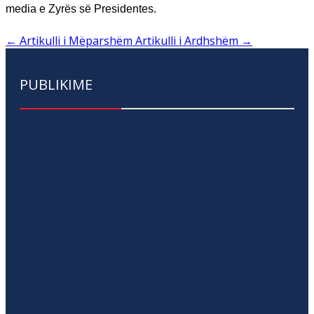
media e Zyrës së Presidentes.
←
Artikulli i Mëparshëm
Artikulli i Ardhshëm
→
PUBLIKIME