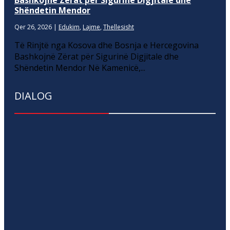
Bashkojnë Zërat për Sigurinë Digjitale dhe
Shëndetin Mendor
Qer 26, 2026
|
Edukim
,
Lajme
,
Thellesisht
Të Rinjtë nga Kosova dhe Bosnja e Hercegovina
Bashkojnë Zërat për Sigurinë Digjitale dhe
Shëndetin Mendor Në Kamenicë,...
DIALOG