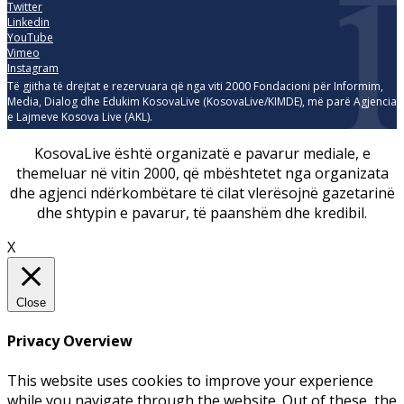
Twitter
Linkedin
YouTube
Vimeo
Instagram
Të gjitha të drejtat e rezervuara që nga viti 2000 Fondacioni për Informim,
Media, Dialog dhe Edukim KosovaLive (KosovaLive/KIMDE), më parë Agjencia
e Lajmeve Kosova Live (AKL).
KosovaLive është organizatë e pavarur mediale, e
themeluar në vitin 2000, që mbështetet nga organizata
dhe agjenci ndërkombëtare të cilat vlerësojnë gazetarinë
dhe shtypin e pavarur, të paanshëm dhe kredibil.
X
Close
Privacy Overview
This website uses cookies to improve your experience
while you navigate through the website. Out of these, the