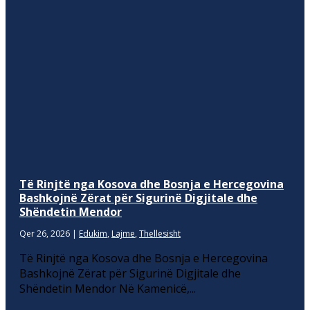
Të Rinjtë nga Kosova dhe Bosnja e Hercegovina
Bashkojnë Zërat për Sigurinë Digjitale dhe
Shëndetin Mendor
Qer 26, 2026
|
Edukim
,
Lajme
,
Thellesisht
Të Rinjtë nga Kosova dhe Bosnja e Hercegovina
Bashkojnë Zërat për Sigurinë Digjitale dhe
Shëndetin Mendor Në Kamenicë,...