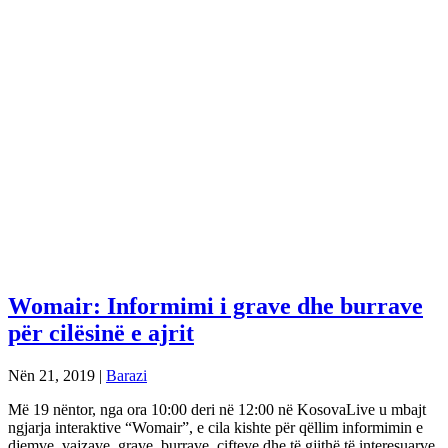
Womair: Informimi i grave dhe burrave
për cilësinë e ajrit
Nën 21, 2019
|
Barazi
Më 19 nëntor, nga ora 10:00 deri në 12:00 në KosovaLive u mbajt
ngjarja interaktive “Womair”, e cila kishte për qëllim informimin e
djemve, vajzave, grave, burrave, çifteve dhe të gjithë të interesuarve,