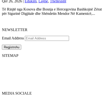
Qer 26, 2026
|
Edukim
,
Lajme
,
Thellesisht
Të Rinjtë nga Kosova dhe Bosnja e Hercegovina Bashkojnë Zërat
për Sigurinë Digjitale dhe Shëndetin Mendor Në Kamenicë,...
NEWSLETTER
Email Address
Regjistrohu
SITEMAP
Ballina
Historia
Privacy Policy
Lajme
Për ne
Reklamo me ne
Thellësisht
Kontakt
Dialog
Arkiva
Edukim
Barazi
MEDIA SOCIALE
Facebook
Twitter