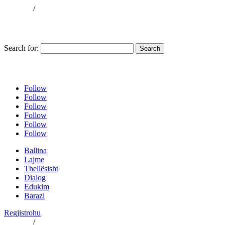
GGMK
/
KosovaKosovo
Historia
Për Ne
Kontakti
Video
Publikime
Arkiva
Search for:
SQ
EN
Follow
Follow
Follow
Follow
Follow
Follow
Ballina
Lajme
Thellësisht
Dialog
Edukim
Barazi
Regjistrohu
GGMK
/
KosovaKosovo