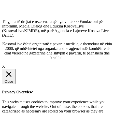
Linkedin
YouTube
Vimeo
Instagram
Të gjitha të drejtat e rezervuara që nga viti 2000 Fondacioni për
Informim, Media, Dialog dhe Edukim KosovaLive
(KosovaLive/KIMDE), më parë Agjencia e Lajmeve Kosova Live
(AKL).
KosovaLive është organizatë e pavarur mediale, e themeluar në vitin
2000, që mbështetet nga organizata dhe agjenci ndërkombëtare të
cilat vlerësojnë gazetarinë dhe shtypin e pavarur, të paanshëm dhe
kredibil.
X
Close
Privacy Overview
This website uses cookies to improve your experience while you
navigate through the website. Out of these, the cookies that are
categorized as necessary are stored on your browser as they are