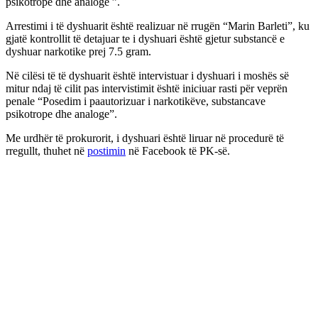
psikotrope dhe analoge ”.
Arrestimi i të dyshuarit është realizuar në rrugën “Marin Barleti”, ku
gjatë kontrollit të detajuar te i dyshuari është gjetur substancë e
dyshuar narkotike prej 7.5 gram.
Në cilësi të të dyshuarit është intervistuar i dyshuari i moshës së
mitur ndaj të cilit pas intervistimit është iniciuar rasti për veprën
penale “Posedim i paautorizuar i narkotikëve, substancave
psikotrope dhe analoge”.
Me urdhër të prokurorit, i dyshuari është liruar në procedurë të
rregullt, thuhet në
postimin
në Facebook të PK-së.