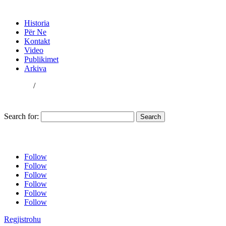
Historia
Për Ne
Kontakti
Video
Publikime
Arkiva
Historia
Për Ne
Kontakt
Video
Publikimet
Arkiva
GGMK
/
KosovaKosovo
Search for:
SQ
EN
Follow
Follow
Follow
Follow
Follow
Follow
Regjistrohu