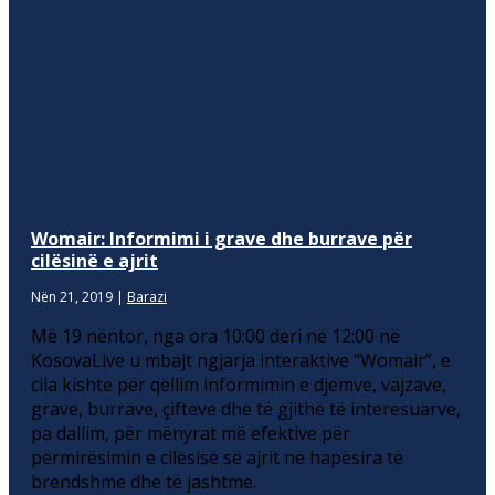
Womair: Informimi i grave dhe burrave për
cilësinë e ajrit
Nën 21, 2019
|
Barazi
Më 19 nëntor, nga ora 10:00 deri në 12:00 në
KosovaLive u mbajt ngjarja interaktive “Womair”, e
cila kishte për qëllim informimin e djemve, vajzave,
grave, burrave, çifteve dhe të gjithë të interesuarve,
pa dallim, për mënyrat më efektive për
përmirësimin e cilësisë së ajrit në hapësira të
brendshme dhe të jashtme.