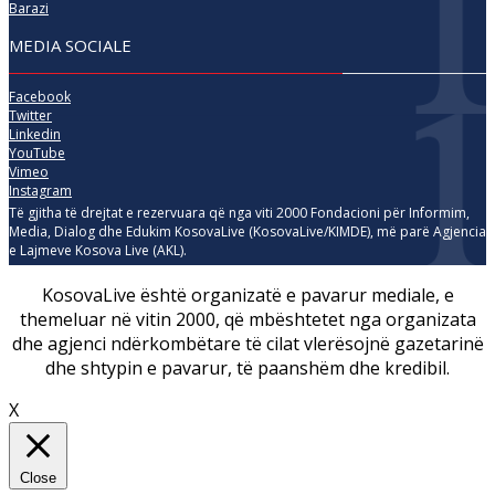
Barazi
MEDIA SOCIALE
Facebook
Twitter
Linkedin
YouTube
Vimeo
Instagram
Të gjitha të drejtat e rezervuara që nga viti 2000 Fondacioni për Informim,
Media, Dialog dhe Edukim KosovaLive (KosovaLive/KIMDE), më parë Agjencia
e Lajmeve Kosova Live (AKL).
KosovaLive është organizatë e pavarur mediale, e
themeluar në vitin 2000, që mbështetet nga organizata
dhe agjenci ndërkombëtare të cilat vlerësojnë gazetarinë
dhe shtypin e pavarur, të paanshëm dhe kredibil.
X
Close