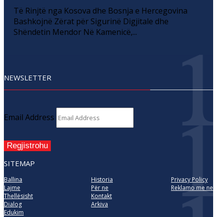
Të Rinjtë nga Kosova dhe Bosnja e Hercegovina
Bashkojnë Zërat për Sigurinë Digjitale dhe
Shëndetin Mendor Në Kamenicë,...
NEWSLETTER
Email Address
Regjistrohu
SITEMAP
Ballina
Historia
Privacy Policy
Lajme
Për ne
Reklamo me ne
Thellësisht
Kontakt
Dialog
Arkiva
Edukim