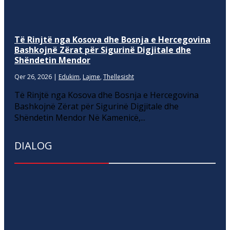
Të Rinjtë nga Kosova dhe Bosnja e Hercegovina
Bashkojnë Zërat për Sigurinë Digjitale dhe
Shëndetin Mendor
Qer 26, 2026
|
Edukim
,
Lajme
,
Thellesisht
Të Rinjtë nga Kosova dhe Bosnja e Hercegovina
Bashkojnë Zërat për Sigurinë Digjitale dhe
Shëndetin Mendor Në Kamenicë,...
DIALOG