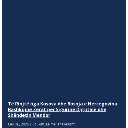
Të Rinjtë nga Kosova dhe Bosnja e Hercegovina
Bashkojnë Zërat për Sigurinë Digjitale dhe
Shëndetin Mendor
Qer 26, 2026
|
Edukim
,
Lajme
,
Thellesisht