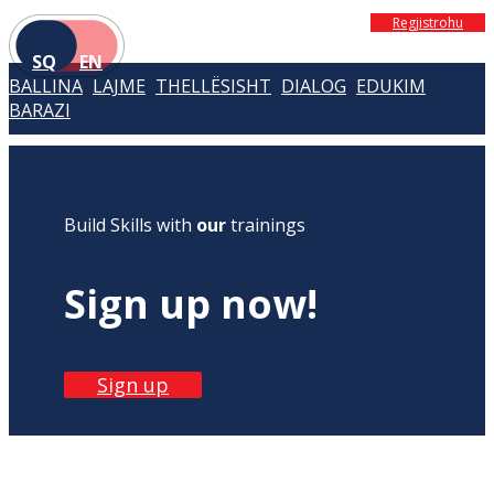
Regjistrohu
SQ
EN
BALLINA
LAJME
THELLËSISHT
DIALOG
EDUKIM
BARAZI
Build Skills with
our
trainings
Sign up now!
Sign up