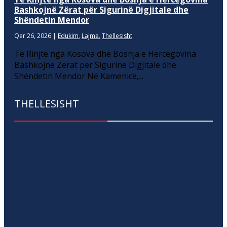
Bashkojnë Zërat për Sigurinë Digjitale dhe
Shëndetin Mendor
Qer 26, 2026
|
Edukim
,
Lajme
,
Thellesisht
Të Rinjtë nga Kosova dhe Bosnja e Hercegovina
Bashkojnë Zërat për Sigurinë Digjitale dhe
Shëndetin Mendor Në Kamenicë,...
THELLESISHT