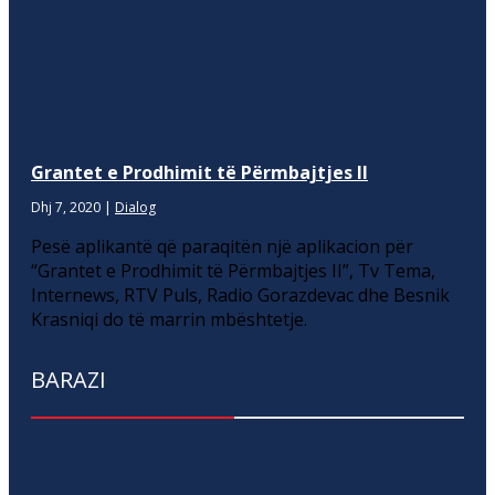
Grantet e Prodhimit të Përmbajtjes II
Dhj 7, 2020
|
Dialog
Pesë aplikantë që paraqitën një aplikacion për
“Grantet e Prodhimit të Përmbajtjes II”, Tv Tema,
Internews, RTV Puls, Radio Gorazdevac dhe Besnik
Krasniqi do të marrin mbështetje.
BARAZI