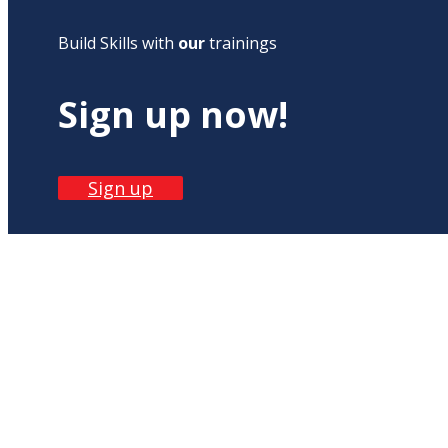
Build Skills with
our
trainings
Sign up now!
Sign up