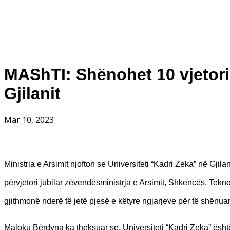
MAShTI: Shënohet 10 vjetori i
Gjilanit
Mar 10, 2023
Ministria e Arsimit njofton se Universiteti “Kadri Zeka” në Gji
përvjetori jubilar zëvendësministrja e Arsimit, Shkencës, Tek
gjithmonë nderë të jetë pjesë e këtyre ngjarjeve për të shënuar 
Maloku Bërdyna ka theksuar se, Universiteti “Kadri Zeka” është U