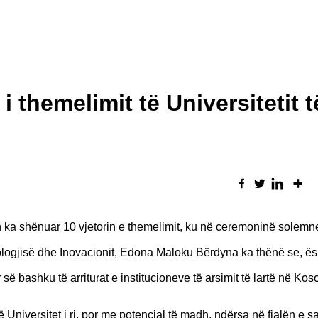
 themelimit të Universitetit t
lan ka shënuar 10 vjetorin e themelimit, ku në ceremoninë solemne 
nologjisë dhe Inovacionit, Edona Maloku Bërdyna ka thënë se, ës
së bashku të arriturat e institucioneve të arsimit të lartë në Kos
niversitet i ri, por me potencial të madh, ndërsa në fjalën e saj 