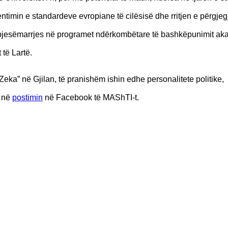
entimin e standardeve evropiane të cilësisë dhe rritjen e përgje
n e pjesëmarrjes në programet ndërkombëtare të bashkëpunimit a
të Lartë.
 Zeka” në Gjilan, të pranishëm ishin edhe personalitete politike,
t në
postimin
në Facebook të MAShTI-t.