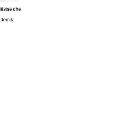
gjësisë dhe
kademik