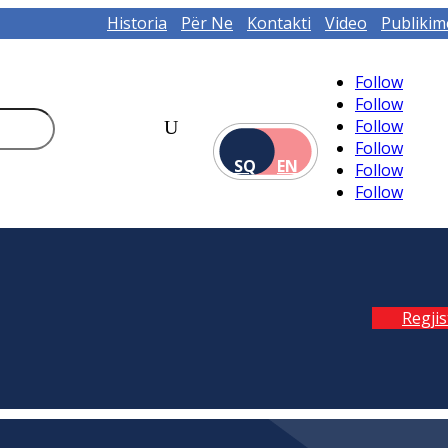
Historia
Për Ne
Kontakti
Video
Publikim
Follow
Follow
Follow
Follow
SQ
EN
Follow
Follow
Regji