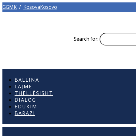
GGMK
/
KosovaKosovo
Search for:
BALLINA
LAJME
THELLËSISHT
DIALOG
EDUKIM
BARAZI