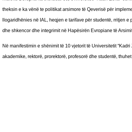
theksin e ka vënë te politikat arsimore të Qeverisë për implem
llogaridhënies në IAL, heqjen e tarifave për studentë, rritje
dhe shkencor dhe integrimit në Hapësirën Evropiane të Arsimit 
Në manifestimin e shënimit të 10 vjetorit të Universitetit “Kadri
akademike, rektorë, prorektorë, profesorë dhe studentë, thuhe