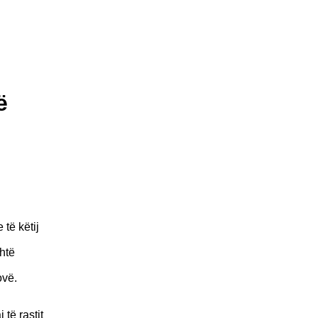
ë
të këtij
htë
ovë.
të rastit