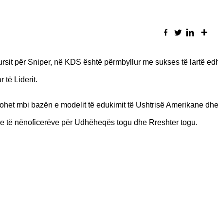
Kursit për Sniper, në KDS është përmbyllur me sukses të lartë ed
 të Liderit.
zohet mbi bazën e modelit të edukimit të Ushtrisë Amerikane dhe
nale të nënoficerëve për Udhëheqës togu dhe Rreshter togu.