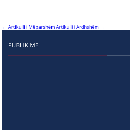
←
Artikulli i Mëparshëm
Artikulli i Ardhshëm
→
PUBLIKIME