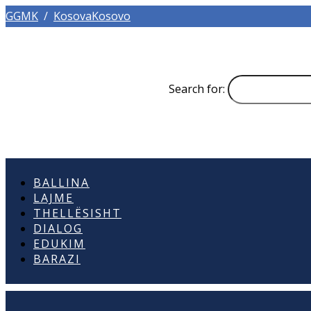
GGMK
/
KosovaKosovo
Search for:
BALLINA
LAJME
THELLËSISHT
DIALOG
EDUKIM
BARAZI