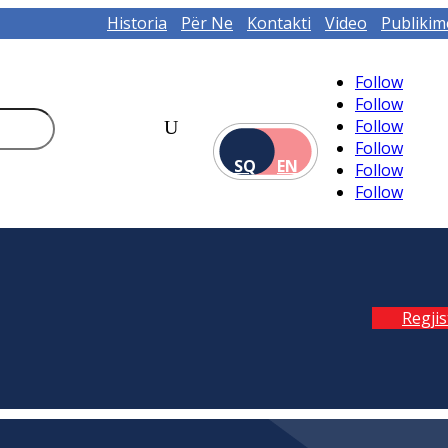
Historia
Për Ne
Kontakti
Video
Publikim
Follow
Follow
Follow
Follow
SQ
EN
Follow
Follow
Regji