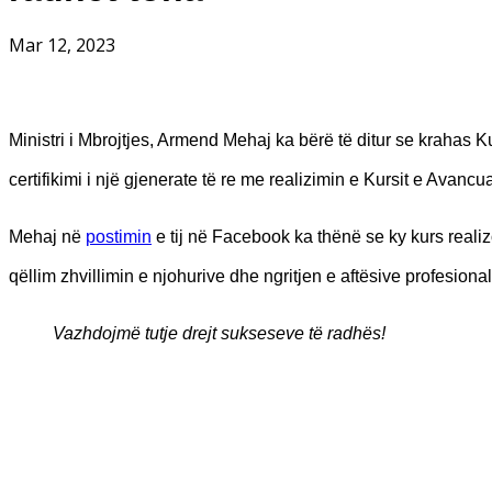
Mar 12, 2023
Ministri i Mbrojtjes, Armend Mehaj ka bërë të ditur se krahas 
certifikimi i një gjenerate të re me realizimin e Kursit e Avancuar
Mehaj në
postimin
e tij në Facebook ka thënë se ky kurs reali
qëllim zhvillimin e njohurive dhe ngritjen e aftësive profesio
Vazhdojmë tutje drejt sukseseve të radhës!