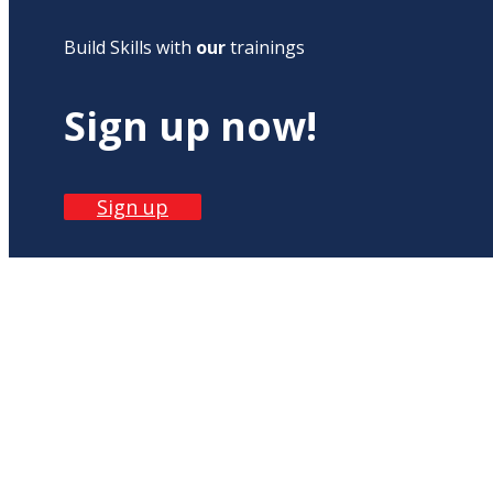
Build Skills with
our
trainings
Sign up now!
Sign up