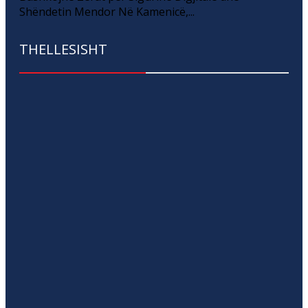
Shëndetin Mendor Në Kamenicë,...
THELLESISHT