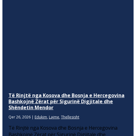
Të Rinjtë nga Kosova dhe Bosnja e Hercegovina
Bashkojnë Zërat për Sigurinë Digjitale dhe
Shëndetin Mendor
Qer 26, 2026
|
Edukim
,
Lajme
,
Thellesisht
Të Rinjtë nga Kosova dhe Bosnja e Hercegovina
Bashkojnë Zërat për Sigurinë Digjitale dhe