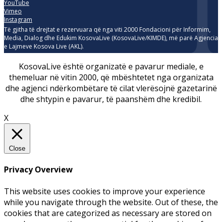
YouTube
Vimeo
Instagram
Të gjitha të drejtat e rezervuara që nga viti 2000 Fondacioni për Informim,
Media, Dialog dhe Edukim KosovaLive (KosovaLive/KIMDE), më parë Agjencia
e Lajmeve Kosova Live (AKL).
KosovaLive është organizatë e pavarur mediale, e
themeluar në vitin 2000, që mbështetet nga organizata
dhe agjenci ndërkombëtare të cilat vlerësojnë gazetarinë
dhe shtypin e pavarur, të paanshëm dhe kredibil.
X
Close
Privacy Overview
This website uses cookies to improve your experience
while you navigate through the website. Out of these, the
cookies that are categorized as necessary are stored on