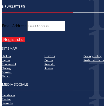
NEWSLETTER
Email Address
Regjistrohu
SITEMAP
Ballina
Historia
Privacy Policy
Lajme
Për ne
Reklamo me ne
Thellësisht
Kontakt
Dialog
Arkiva
Edukim
Barazi
MEDIA SOCIALE
Facebook
Twitter
Linkedin