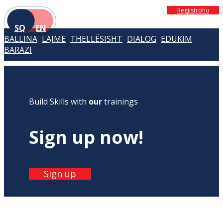
Regjistrohu
SQ
EN
BALLINA
LAJME
THELLËSISHT
DIALOG
EDUKIM
BARAZI
Build Skills with
our
trainings
Sign up now!
Sign up