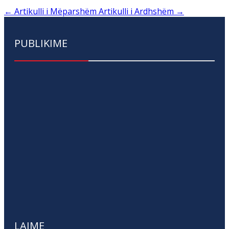
←
Artikulli i Mëparshëm
Artikulli i Ardhshëm
→
PUBLIKIME
LAJME