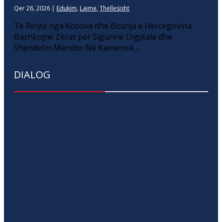
Qer 26, 2026
|
Edukim
,
Lajme
,
Thellesisht
Të Rinjtë nga Kosova dhe Bosnja e Hercegovina
Bashkojnë Zërat për Sigurinë Digjitale dhe
Shëndetin Mendor Në Kamenicë,...
DIALOG