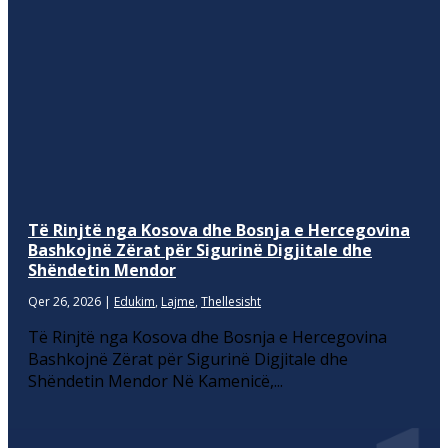
Të Rinjtë nga Kosova dhe Bosnja e Hercegovina
Bashkojnë Zërat për Sigurinë Digjitale dhe
Shëndetin Mendor
Qer 26, 2026
|
Edukim
,
Lajme
,
Thellesisht
Të Rinjtë nga Kosova dhe Bosnja e Hercegovina
Bashkojnë Zërat për Sigurinë Digjitale dhe
Shëndetin Mendor Në Kamenicë,...