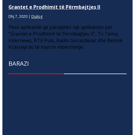
Grantet e Prodhimit të Përmbajtjes II
Dhj 7, 2020
|
Dialog
Pesë aplikantë që paraqitën një aplikacion për
“Grantet e Prodhimit të Përmbajtjes II”, Tv Tema,
Internews, RTV Puls, Radio Gorazdevac dhe Besnik
Krasniqi do të marrin mbështetje.
BARAZI