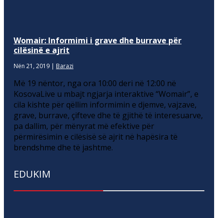
Womair: Informimi i grave dhe burrave për
cilësinë e ajrit
Nën 21, 2019
|
Barazi
Më 19 nëntor, nga ora 10:00 deri në 12:00 në
KosovaLive u mbajt ngjarja interaktive “Womair”, e
cila kishte për qëllim informimin e djemve, vajzave,
grave, burrave, çifteve dhe të gjithë të interesuarve,
pa dallim, për mënyrat më efektive për
përmirësimin e cilësisë së ajrit në hapësira të
brendshme dhe të jashtme.
EDUKIM