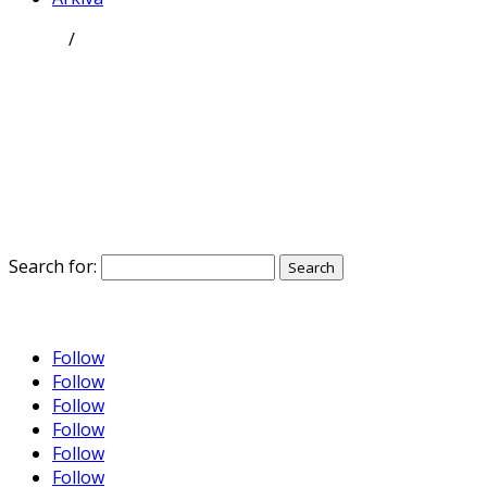
GGMK
/
KosovaKosovo
Search for:
SQ
EN
Follow
Follow
Follow
Follow
Follow
Follow