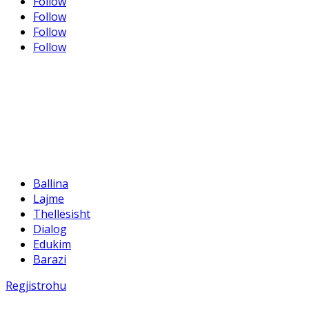
Follow
Follow
Follow
Follow
Ballina
Lajme
Thellësisht
Dialog
Edukim
Barazi
Regjistrohu