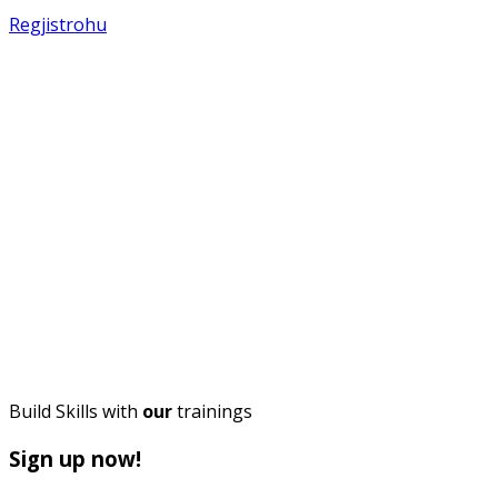
Regjistrohu
SQ
EN
BALLINA
LAJME
THELLËSISHT
DIALOG
EDUKIM
BARAZ
Build Skills with
our
trainings
Sign up now!