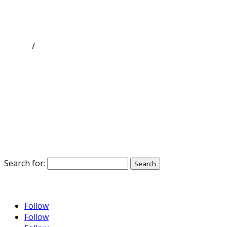
GGMK
/
KosovaKosovo
Historia
Për Ne
Kontakti
Video
Publikime
Arkiva
Search for:
SQ
EN
Follow
Follow