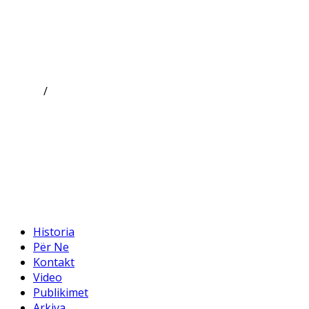
GGMK
/
KosovaKosovo
Historia
Për Ne
Kontakti
Video
Publikime
Arkiva
Historia
Për Ne
Kontakt
Video
Publikimet
Arkiva