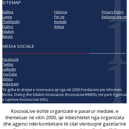
SITEMAP
Ballina
Historia
Privacy Policy
Lajme
Për ne
Reklamo me ne
Thellësisht
Kontakt
Dialog
Arkiva
Edukim
Barazi
MEDIA SOCIALE
Facebook
Twitter
Linkedin
YouTube
Vimeo
Instagram
Të gjitha të drejtat e rezervuara që nga viti 2000 Fondacioni për Informim,
Media, Dialog dhe Edukim KosovaLive (KosovaLive/KIMDE), më parë Agjencia
e Lajmeve Kosova Live (AKL).
KosovaLive është organizatë e pavarur mediale, e
themeluar në vitin 2000, që mbështetet nga organizata
dhe agjenci ndërkombëtare të cilat vlerësojnë gazetarinë