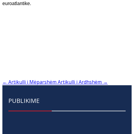
euroatlantike.
←
Artikulli i Mëparshëm
Artikulli i Ardhshëm
→
PUBLIKIME