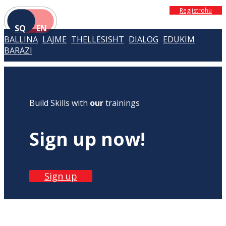
Regjistrohu
SQ
EN
BALLINA
LAJME
THELLËSISHT
DIALOG
EDUKIM
BARAZI
Build Skills with
our
trainings
Sign up now!
Sign up