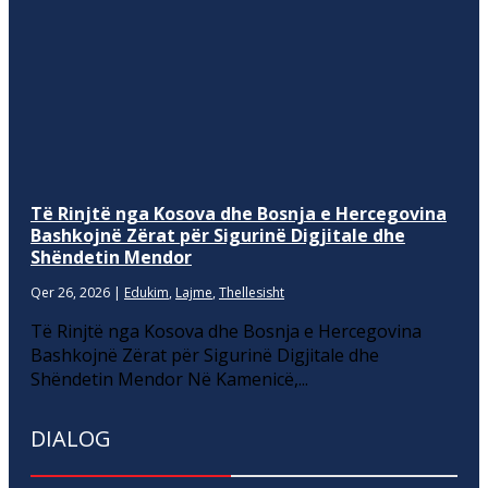
Të Rinjtë nga Kosova dhe Bosnja e Hercegovina
Bashkojnë Zërat për Sigurinë Digjitale dhe
Shëndetin Mendor
Qer 26, 2026
|
Edukim
,
Lajme
,
Thellesisht
Të Rinjtë nga Kosova dhe Bosnja e Hercegovina
Bashkojnë Zërat për Sigurinë Digjitale dhe
Shëndetin Mendor Në Kamenicë,...
DIALOG