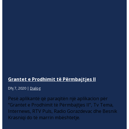
Grantet e Prodhimit të Përmbajtjes II
Dhj 7, 2020
|
Dialog
Pesë aplikantë që paraqitën një aplikacion për
“Grantet e Prodhimit të Përmbajtjes II”, Tv Tema,
Internews, RTV Puls, Radio Gorazdevac dhe Besnik
Krasniqi do të marrin mbështetje.