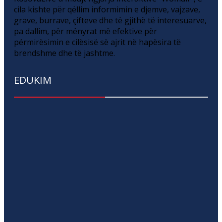
cila kishte për qëllim informimin e djemve, vajzave,
grave, burrave, çifteve dhe të gjithë të interesuarve,
pa dallim, për mënyrat më efektive për
përmirësimin e cilësisë së ajrit në hapësira të
brendshme dhe të jashtme.
EDUKIM