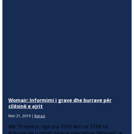
Womair: Informimi i grave dhe burrave për
cilësinë e ajrit
Nën 21, 2019
|
Barazi
Më 19 nëntor, nga ora 10:00 deri në 12:00 në
KosovaLive u mbajt ngjarja interaktive “Womair”, e