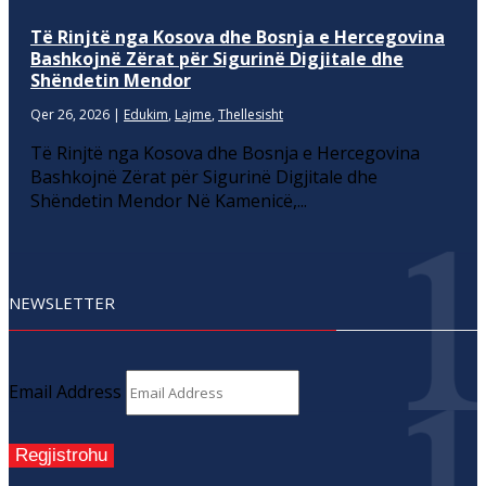
Të Rinjtë nga Kosova dhe Bosnja e Hercegovina
Bashkojnë Zërat për Sigurinë Digjitale dhe
Shëndetin Mendor
Qer 26, 2026
|
Edukim
,
Lajme
,
Thellesisht
Të Rinjtë nga Kosova dhe Bosnja e Hercegovina
Bashkojnë Zërat për Sigurinë Digjitale dhe
Shëndetin Mendor Në Kamenicë,...
NEWSLETTER
Email Address
Regjistrohu