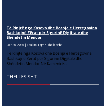
Të Rinjtë nga Kosova dhe Bosnja e Hercegovina
Bashkojnë Zërat për Sigurinë Digjitale dhe
Shëndetin Mendor
Qer 26, 2026
|
Edukim
,
Lajme
,
Thellesisht
Të Rinjtë nga Kosova dhe Bosnja e Hercegovina
Bashkojnë Zërat për Sigurinë Digjitale dhe
Shëndetin Mendor Në Kamenicë,...
THELLESISHT