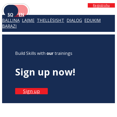
Regjistrohu
SQ
EN
BALLINA
LAJME
THELLËSISHT
DIALOG
EDUKIM
BARAZI
Build Skills with
our
trainings
Sign up now!
Sign up