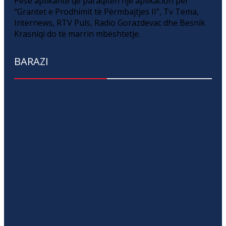
Pesë aplikantë që paraqitën një aplikacion për
“Grantet e Prodhimit të Përmbajtjes II”, Tv Tema,
Internews, RTV Puls, Radio Gorazdevac dhe Besnik
Krasniqi do të marrin mbështetje.
BARAZI