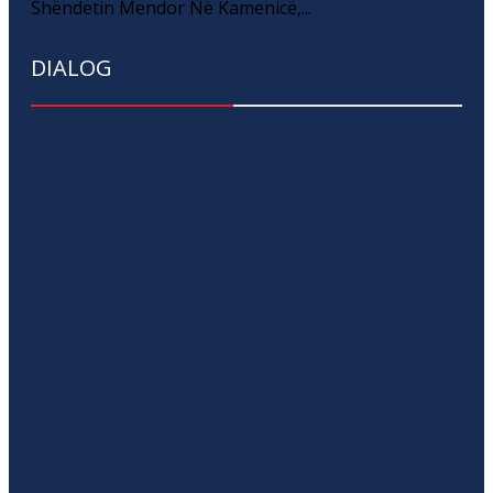
Shëndetin Mendor Në Kamenicë,...
DIALOG