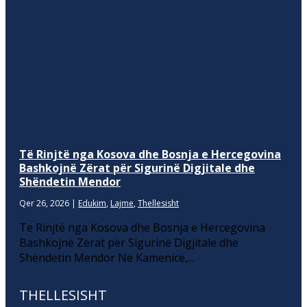
Të Rinjtë nga Kosova dhe Bosnja e Hercegovina
Bashkojnë Zërat për Sigurinë Digjitale dhe
Shëndetin Mendor
Qer 26, 2026
|
Edukim
,
Lajme
,
Thellesisht
Të Rinjtë nga Kosova dhe Bosnja e Hercegovina
Bashkojnë Zërat për Sigurinë Digjitale dhe
Shëndetin Mendor Në Kamenicë,...
THELLESISHT