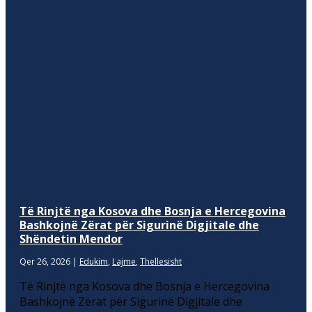
Të Rinjtë nga Kosova dhe Bosnja e Hercegovina
Bashkojnë Zërat për Sigurinë Digjitale dhe
Shëndetin Mendor
Qer 26, 2026
|
Edukim
,
Lajme
,
Thellesisht
Të Rinjtë nga Kosova dhe Bosnja e Hercegovina
Bashkojnë Zërat për Sigurinë Digjitale dhe