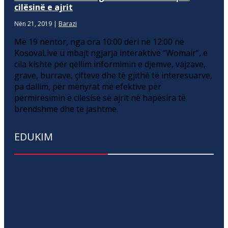
cilësinë e ajrit
Nën 21, 2019
|
Barazi
Më 19 nëntor, nga ora 10:00 deri në 12:00 në
KosovaLive u mbajt ngjarja interaktive “Womair”, e
cila kishte për qëllim informimin e djemve, vajzave,
grave, burrave, çifteve dhe të gjithë të interesuarve,
pa dallim, për mënyrat më efektive për
përmirësimin e cilësisë së ajrit në hapësira të
brendshme dhe të jashtme.
EDUKIM