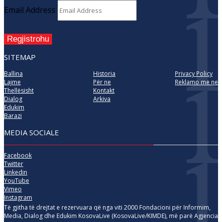
Email Address
Regjistrohu
SITEMAP
Ballina
Historia
Privacy Policy
Lajme
Për ne
Reklamo me ne
Thellësisht
Kontakt
Dialog
Arkiva
Edukim
Barazi
MEDIA SOCIALE
Facebook
Twitter
Linkedin
YouTube
Vimeo
Instagram
Të gjitha të drejtat e rezervuara që nga viti 2000 Fondacioni për Informim,
Media, Dialog dhe Edukim KosovaLive (KosovaLive/KIMDE), më parë Agjencia