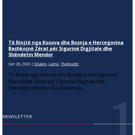
Të Rinjtë nga Kosova dhe Bosnja e Hercegovina
Bashkojnë Zërat për Sigurinë Digjitale dhe
Shëndetin Mendor
Qer 26, 2026
|
Edukim
,
Lajme
,
Thellesisht
Të Rinjtë nga Kosova dhe Bosnja e Hercegovina
Bashkojnë Zërat për Sigurinë Digjitale dhe
Shëndetin Mendor Në Kamenicë,...
NEWSLETTER