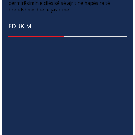
përmirësimin e cilësisë së ajrit në hapësira të
brendshme dhe të jashtme.
EDUKIM