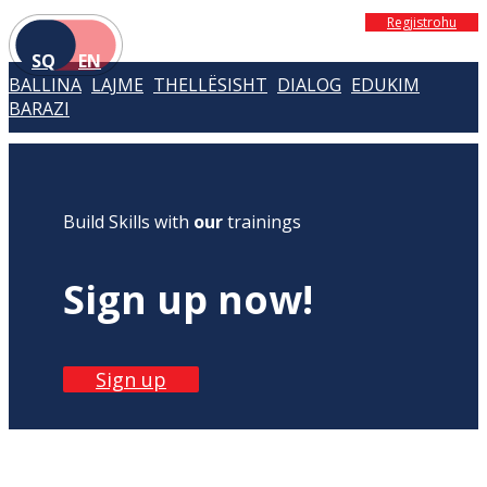
Regjistrohu
SQ
EN
BALLINA
LAJME
THELLËSISHT
DIALOG
EDUKIM
BARAZI
Build Skills with
our
trainings
Sign up now!
Sign up