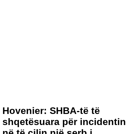
Hovenier: SHBA-të të
shqetësuara për incidentin
në të cilin një serb i