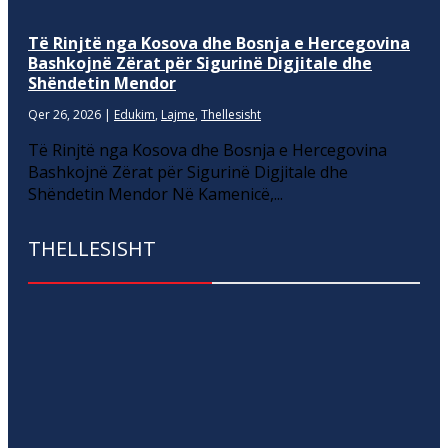
Të Rinjtë nga Kosova dhe Bosnja e Hercegovina
Bashkojnë Zërat për Sigurinë Digjitale dhe
Shëndetin Mendor
Qer 26, 2026
|
Edukim
,
Lajme
,
Thellesisht
Të Rinjtë nga Kosova dhe Bosnja e Hercegovina
Bashkojnë Zërat për Sigurinë Digjitale dhe
Shëndetin Mendor Në Kamenicë,...
THELLESISHT