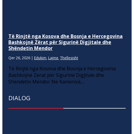
Të Rinjtë nga Kosova dhe Bosnja e Hercegovina
Bashkojnë Zërat për Sigurinë Digjitale dhe
Shëndetin Mendor
Qer 26, 2026
|
Edukim
,
Lajme
,
Thellesisht
Të Rinjtë nga Kosova dhe Bosnja e Hercegovina
Bashkojnë Zërat për Sigurinë Digjitale dhe
Shëndetin Mendor Në Kamenicë,...
DIALOG