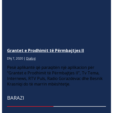
Grantet e Prodhimit të Përmbajtjes II
Dhj 7, 2020
|
Dialog
Pesë aplikantë që paraqitën një aplikacion për
“Grantet e Prodhimit të Përmbajtjes II”, Tv Tema,
Internews, RTV Puls, Radio Gorazdevac dhe Besnik
Krasniqi do të marrin mbështetje.
BARAZI