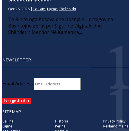
Qer 26, 2026
|
Edukim
,
Lajme
,
Thellesisht
Të Rinjtë nga Kosova dhe Bosnja e Hercegovina
Bashkojnë Zërat për Sigurinë Digjitale dhe
Shëndetin Mendor Në Kamenicë,...
NEWSLETTER
Email Address
Regjistrohu
SITEMAP
Ballina
Historia
Privacy Policy
Lajme
Për ne
Reklamo me ne