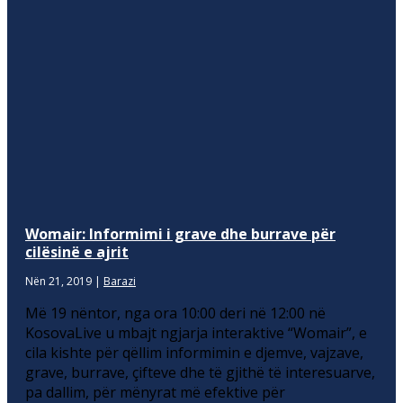
Womair: Informimi i grave dhe burrave për
cilësinë e ajrit
Nën 21, 2019
|
Barazi
Më 19 nëntor, nga ora 10:00 deri në 12:00 në
KosovaLive u mbajt ngjarja interaktive “Womair”, e
cila kishte për qëllim informimin e djemve, vajzave,
grave, burrave, çifteve dhe të gjithë të interesuarve,
pa dallim, për mënyrat më efektive për