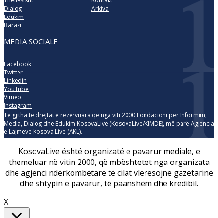
Thellësisht
Kontakt
Dialog
Arkiva
Edukim
Barazi
MEDIA SOCIALE
Facebook
Twitter
Linkedin
YouTube
Vimeo
Instagram
Të gjitha të drejtat e rezervuara që nga viti 2000 Fondacioni për Informim,
Media, Dialog dhe Edukim KosovaLive (KosovaLive/KIMDE), më parë Agjencia
e Lajmeve Kosova Live (AKL).
KosovaLive është organizatë e pavarur mediale, e
themeluar në vitin 2000, që mbështetet nga organizata
dhe agjenci ndërkombëtare të cilat vlerësojnë gazetarinë
dhe shtypin e pavarur, të paanshëm dhe kredibil.
X