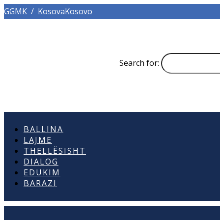
GGMK
/
KosovaKosovo
Search for:
BALLINA
LAJME
THELLËSISHT
DIALOG
EDUKIM
BARAZI