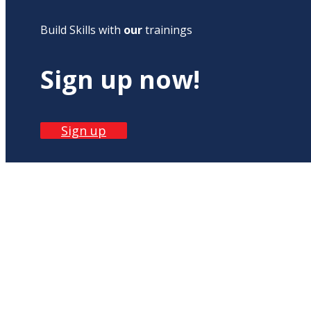
Build Skills with
our
trainings
Sign up now!
Sign up