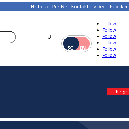
Historia
Për Ne
Kontakti
Video
Publikim
Follow
Follow
Follow
Follow
SQ
EN
Follow
Follow
Regji