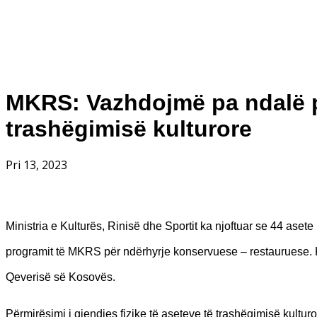
MKRS: Vazhdojmë pa ndalë pu
trashëgimisë kulturore
Pri 13, 2023
Ministria e Kulturës, Rinisë dhe Sportit ka njoftuar se 44 aset
programit të MKRS për ndërhyrje konservuese – restauruese. K
Qeverisë së Kosovës.
Përmirësimi i gjendjes fizike të aseteve të trashëgimisë kulturor