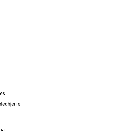
mes
bledhjen e
ona