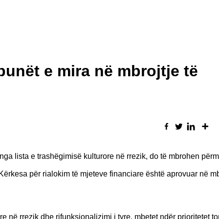
nët e mira në mbrojtje të
e nga lista e trashëgimisë kulturore në rrezik, do të mbrohen për
ërkesa për rialokim të mjeteve financiare është aprovuar në m
e në rrezik dhe rifunksionalizimi i tyre, mbetet ndër prioritetet t