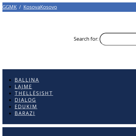
GGMK
/
KosovaKosovo
Search for:
BALLINA
LAJME
THELLËSISHT
DIALOG
EDUKIM
BARAZI