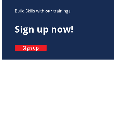
Build Skills with
our
trainings
Sign up now!
Sign up