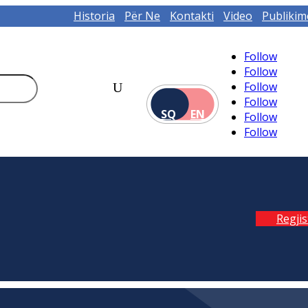
Historia
Për Ne
Kontakti
Video
Publikim
Follow
Follow
Follow
Follow
SQ
EN
Follow
Follow
Regji