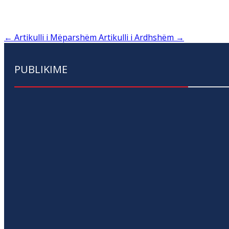
←
Artikulli i Mëparshëm
Artikulli i Ardhshëm
→
PUBLIKIME