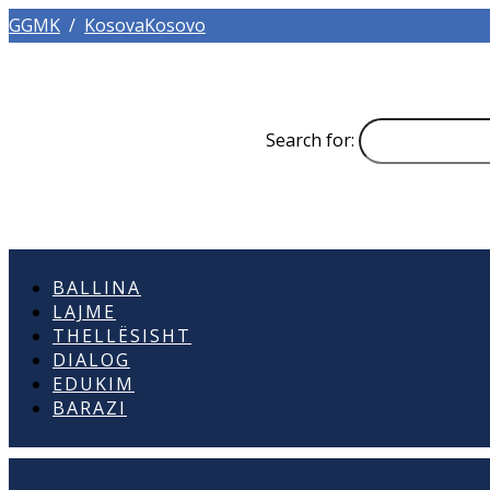
GGMK
/
KosovaKosovo
Search for:
BALLINA
LAJME
THELLËSISHT
DIALOG
EDUKIM
BARAZI