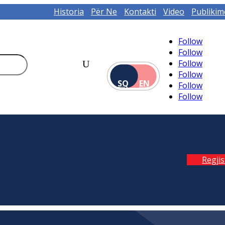
Historia
Për Ne
Kontakti
Video
Publikim
Follow
Follow
Follow
Follow
SQ
EN
Follow
Follow
Regji