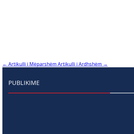
←
Artikulli i Mëparshëm
Artikulli i Ardhshëm
→
PUBLIKIME