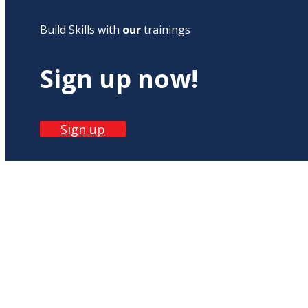
Build Skills with
our
trainings
Sign up now!
Sign up