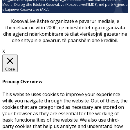
Media, Dialog dhe Edukim KosovaLive (KosovaLive/KIMDE), më parë Agjencia
e Lajmeve Kosova Live (AKL).
KosovaLive është organizatë e pavarur mediale, e
themeluar në vitin 2000, që mbështetet nga organizata
dhe agjenci ndërkombëtare të cilat vlerësojnë gazetarinë
dhe shtypin e pavarur, të paanshëm dhe kredibil.
X
Close
Privacy Overview
This website uses cookies to improve your experience
while you navigate through the website. Out of these, the
cookies that are categorized as necessary are stored on
your browser as they are essential for the working of
basic functionalities of the website. We also use third-
party cookies that help us analyze and understand how