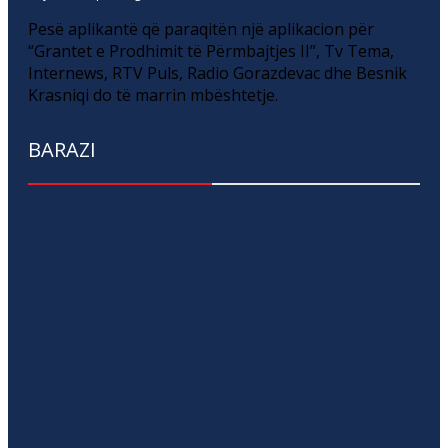
Pesë aplikantë që paraqitën një aplikacion për
“Grantet e Prodhimit të Përmbajtjes II”, Tv Tema,
Internews, RTV Puls, Radio Gorazdevac dhe Besnik
Krasniqi do të marrin mbështetje.
BARAZI