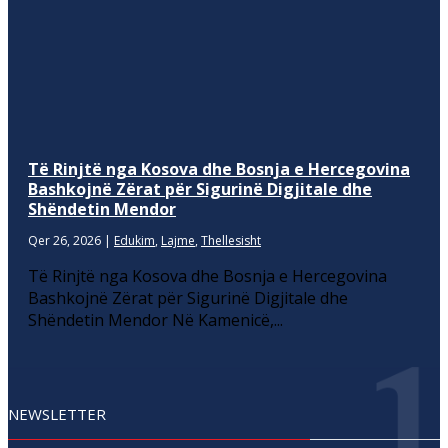
Të Rinjtë nga Kosova dhe Bosnja e Hercegovina
Bashkojnë Zërat për Sigurinë Digjitale dhe
Shëndetin Mendor
Qer 26, 2026
|
Edukim
,
Lajme
,
Thellesisht
Të Rinjtë nga Kosova dhe Bosnja e Hercegovina
Bashkojnë Zërat për Sigurinë Digjitale dhe
Shëndetin Mendor Në Kamenicë,...
NEWSLETTER