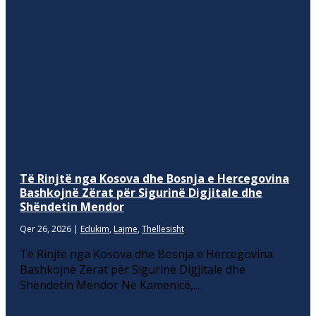
Të Rinjtë nga Kosova dhe Bosnja e Hercegovina
Bashkojnë Zërat për Sigurinë Digjitale dhe
Shëndetin Mendor
Qer 26, 2026
|
Edukim
,
Lajme
,
Thellesisht
Të Rinjtë nga Kosova dhe Bosnja e Hercegovina
Bashkojnë Zërat për Sigurinë Digjitale dhe
Shëndetin Mendor Në Kamenicë,...