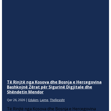
Të Rinjtë nga Kosova dhe Bosnja e Hercegovina
Bashkojnë Zërat për Sigurinë Digjitale dhe
Shëndetin Mendor
Qer 26, 2026
|
Edukim
,
Lajme
,
Thellesisht
Të Rinjtë nga Kosova dhe Bosnja e Hercegovina