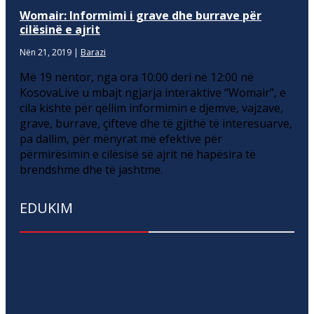
Womair: Informimi i grave dhe burrave për
cilësinë e ajrit
Nën 21, 2019
|
Barazi
Më 19 nëntor, nga ora 10:00 deri në 12:00 në
KosovaLive u mbajt ngjarja interaktive “Womair”, e
cila kishte për qëllim informimin e djemve, vajzave,
grave, burrave, çifteve dhe të gjithë të interesuarve,
pa dallim, për mënyrat më efektive për
përmirësimin e cilësisë së ajrit në hapësira të
brendshme dhe të jashtme.
EDUKIM