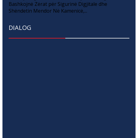
Bashkojnë Zërat për Sigurinë Digjitale dhe
Shëndetin Mendor Në Kamenicë,...
DIALOG