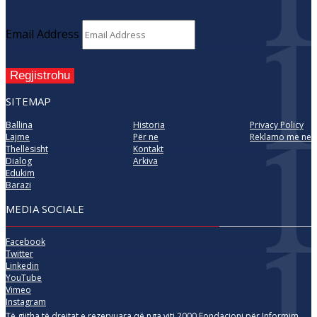
Email Address
Regjistrohu
SITEMAP
Ballina
Historia
Privacy Policy
Lajme
Për ne
Reklamo me ne
Thellësisht
Kontakt
Dialog
Arkiva
Edukim
Barazi
MEDIA SOCIALE
Facebook
Twitter
Linkedin
YouTube
Vimeo
Instagram
Të gjitha të drejtat e rezervuara që nga viti 2000 Fondacioni për Informim,