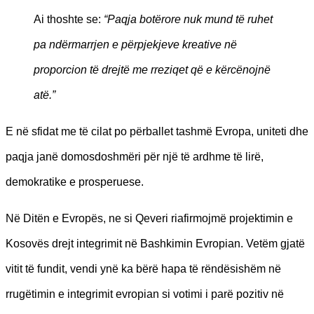
Ai thoshte se:
“Paqja botërore nuk mund të ruhet
pa ndërmarrjen e përpjekjeve kreative në
proporcion të drejtë me rreziqet që e kërcënojnë
atë.”
E në sfidat me të cilat po përballet tashmë Evropa, uniteti dhe
paqja janë domosdoshmëri për një të ardhme të lirë,
demokratike e prosperuese.
Në Ditën e Evropës, ne si Qeveri riafirmojmë projektimin e
Kosovës drejt integrimit në Bashkimin Evropian. Vetëm gjatë
vitit të fundit, vendi ynë ka bërë hapa të rëndësishëm në
rrugëtimin e integrimit evropian si votimi i parë pozitiv në