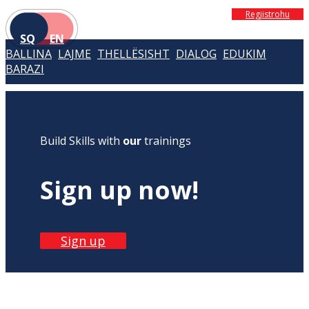
Regjistrohu
SQ
EN
BALLINA
LAJME
THELLËSISHT
DIALOG
EDUKIM
BARAZI
Build Skills with
our
trainings
Sign up now!
Sign up