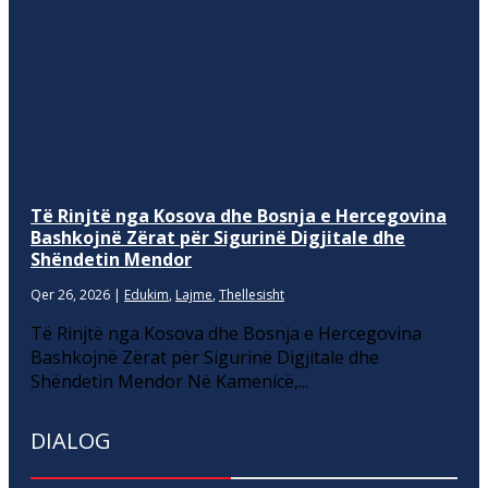
Të Rinjtë nga Kosova dhe Bosnja e Hercegovina
Bashkojnë Zërat për Sigurinë Digjitale dhe
Shëndetin Mendor
Qer 26, 2026
|
Edukim
,
Lajme
,
Thellesisht
Të Rinjtë nga Kosova dhe Bosnja e Hercegovina
Bashkojnë Zërat për Sigurinë Digjitale dhe
Shëndetin Mendor Në Kamenicë,...
DIALOG