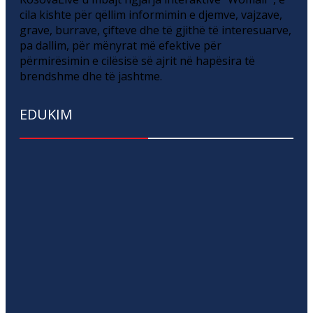
cila kishte për qëllim informimin e djemve, vajzave,
grave, burrave, çifteve dhe të gjithë të interesuarve,
pa dallim, për mënyrat më efektive për
përmirësimin e cilësisë së ajrit në hapësira të
brendshme dhe të jashtme.
EDUKIM