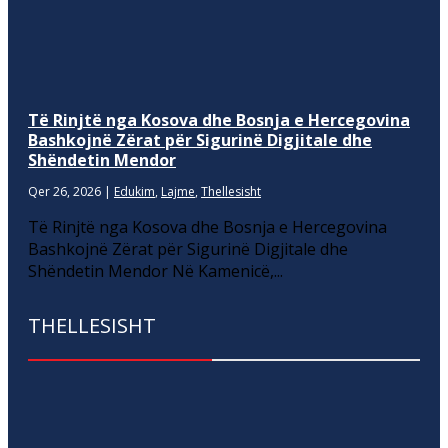
Të Rinjtë nga Kosova dhe Bosnja e Hercegovina
Bashkojnë Zërat për Sigurinë Digjitale dhe
Shëndetin Mendor
Qer 26, 2026
|
Edukim
,
Lajme
,
Thellesisht
Të Rinjtë nga Kosova dhe Bosnja e Hercegovina
Bashkojnë Zërat për Sigurinë Digjitale dhe
Shëndetin Mendor Në Kamenicë,...
THELLESISHT