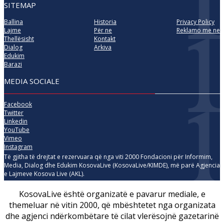
SITEMAP
Ballina
Historia
Privacy Policy
Lajme
Për ne
Reklamo me ne
Thellësisht
Kontakt
Dialog
Arkiva
Edukim
Barazi
MEDIA SOCIALE
Facebook
Twitter
Linkedin
YouTube
Vimeo
Instagram
Të gjitha të drejtat e rezervuara që nga viti 2000 Fondacioni për Informim,
Media, Dialog dhe Edukim KosovaLive (KosovaLive/KIMDE), më parë Agjencia
e Lajmeve Kosova Live (AKL).
KosovaLive është organizatë e pavarur mediale, e
themeluar në vitin 2000, që mbështetet nga organizata
dhe agjenci ndërkombëtare të cilat vlerësojnë gazetarinë