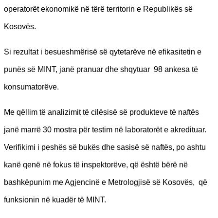
operatorët ekonomikë në tërë territorin e Republikës së
Kosovës.
Si rezultat i besueshmërisë së qytetarëve në efikasitetin e
punës së MINT, janë pranuar dhe shqytuar 98 ankesa të
konsumatorëve.
Me qëllim të analizimit të cilësisë së produkteve të naftës
janë marrë 30 mostra për testim në laboratorët e akredituar.
Verifikimi i peshës së bukës dhe sasisë së naftës, po ashtu
kanë qenë në fokus të inspektorëve, që është bërë në
bashkëpunim me Agjencinë e Metrologjisë së Kosovës, që
funksionin në kuadër të MINT.