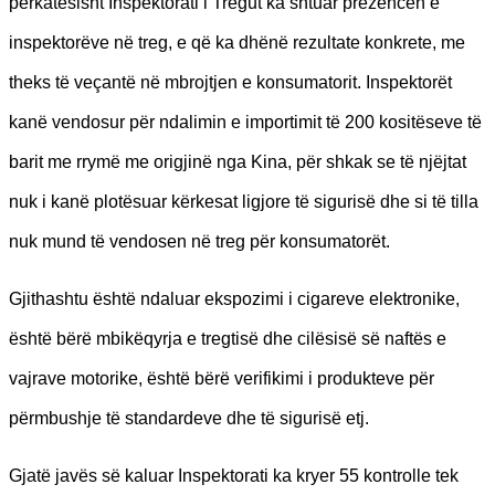
përkatësisht Inspektorati i Tregut ka shtuar prezencën e
inspektorëve në treg, e që ka dhënë rezultate konkrete, me
theks të veçantë në mbrojtjen e konsumatorit. Inspektorët
kanë vendosur për ndalimin e importimit të 200 kositëseve të
barit me rrymë me origjinë nga Kina, për shkak se të njëjtat
nuk i kanë plotësuar kërkesat ligjore të sigurisë dhe si të tilla
nuk mund të vendosen në treg për konsumatorët.
Gjithashtu është ndaluar ekspozimi i cigareve elektronike,
është bërë mbikëqyrja e tregtisë dhe cilësisë së naftës e
vajrave motorike, është bërë verifikimi i produkteve për
përmbushje të standardeve dhe të sigurisë etj.
Gjatë javës së kaluar Inspektorati ka kryer 55 kontrolle tek