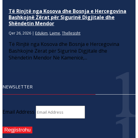
Të Rinjtë nga Kosova dhe Bosnja e Hercegovina
Bashkojnë Zërat për Sigurinë Digjitale dhe
Shëndetin Mendor
Qer 26, 2026
|
Edukim
,
Lajme
,
Thellesisht
Të Rinjtë nga Kosova dhe Bosnja e Hercegovina
Bashkojnë Zërat për Sigurinë Digjitale dhe
Shëndetin Mendor Në Kamenicë,...
NEWSLETTER
Email Address
Regjistrohu