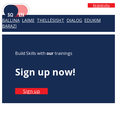
Regjistrohu
SQ
EN
BALLINA
LAJME
THELLËSISHT
DIALOG
EDUKIM
BARAZI
Build Skills with
our
trainings
Sign up now!
Sign up