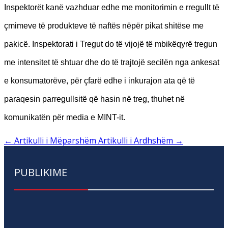
Inspektorët kanë vazhduar edhe me monitorimin e rregullt të
çmimeve të produkteve të naftës nëpër pikat shitëse me
pakicë. Inspektorati i Tregut do të vijojë të mbikëqyrë tregun
me intensitet të shtuar dhe do të trajtojë secilën nga ankesat
e konsumatorëve, për çfarë edhe i inkurajon ata që të
paraqesin parregullsitë që hasin në treg, thuhet në
komunikatën për media e MINT-it.
←
Artikulli i Mëparshëm
Artikulli i Ardhshëm
→
PUBLIKIME