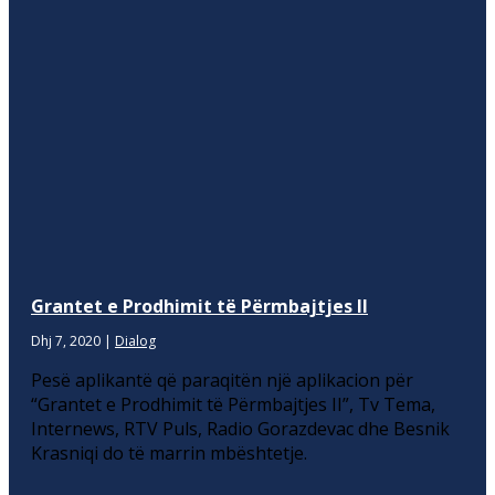
Grantet e Prodhimit të Përmbajtjes II
Dhj 7, 2020
|
Dialog
Pesë aplikantë që paraqitën një aplikacion për
“Grantet e Prodhimit të Përmbajtjes II”, Tv Tema,
Internews, RTV Puls, Radio Gorazdevac dhe Besnik
Krasniqi do të marrin mbështetje.