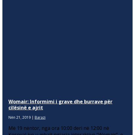
Womair: Informimi i grave dhe burrave për
cilësinë e ajrit
Nën 21, 2019
|
Barazi
Më 19 nëntor, nga ora 10:00 deri në 12:00 në
KosovaLive u mbajt ngjarja interaktive “Womair”, e