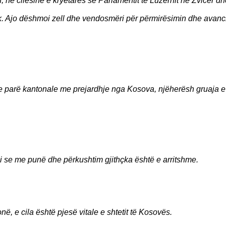
, në cilësinë e kryetares së Parlamentit të Luzernit në Zvicër dh
tik. Ajo dëshmoi zell dhe vendosmëri për përmirësimin dhe avan
 e parë kantonale me prejardhje nga Kosova, njëherësh gruaja e
mi se me punë dhe përkushtim gjithçka është e arritshme.
, e cila është pjesë vitale e shtetit të Kosovës.