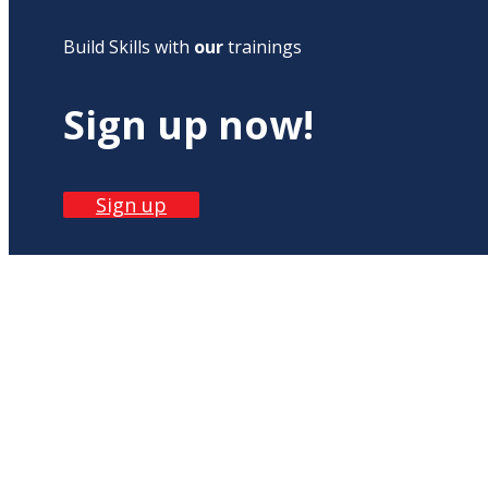
Build Skills with
our
trainings
Sign up now!
Sign up