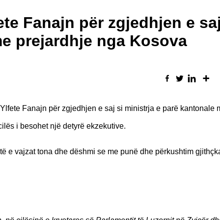
te Fanajn për zgjedhjen e saj
 me prejardhje nga Kosova
lfete Fanajn për zgjedhjen e saj si ministrja e parë kantonale
ilës i besohet një detyrë ekzekutive.
atë e vajzat tona dhe dëshmi se me punë dhe përkushtim gjithçk