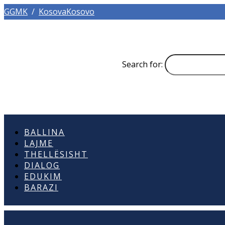
GGMK
/
KosovaKosovo
Search for:
BALLINA
LAJME
THELLËSISHT
DIALOG
EDUKIM
BARAZI