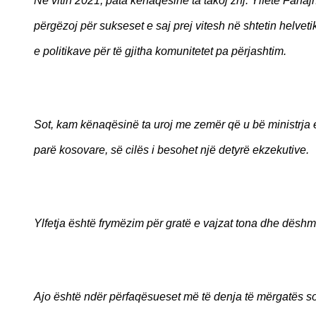
Në vitin 2021, pata kënaqësinë ta takoj znj. Ylfete Fanajn
përgëzoj për sukseset e saj prej vitesh në shtetin helve
e politikave për të gjitha komunitetet pa përjashtim.
Sot, kam kënaqësinë ta uroj me zemër që u bë ministrja
parë kosovare, së cilës i besohet një detyrë ekzekutive.
Ylfetja është frymëzim për gratë e vajzat tona dhe dësh
Ajo është ndër përfaqësueset më të denja të mërgatës sonë