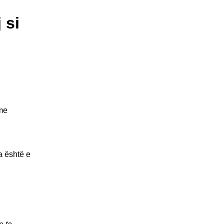
 si
 me
a është e