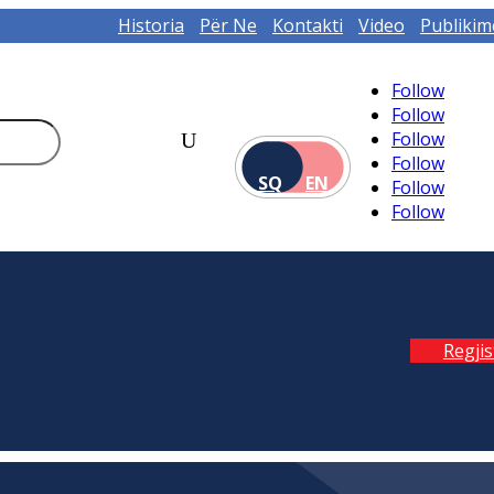
Historia
Për Ne
Kontakti
Video
Publikim
Follow
Follow
Follow
Follow
SQ
EN
Follow
Follow
Regji