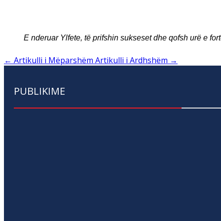
E nderuar Ylfete, të prifshin sukseset dhe qofsh urë e f
←
Artikulli i Mëparshëm
Artikulli i Ardhshëm
→
PUBLIKIME