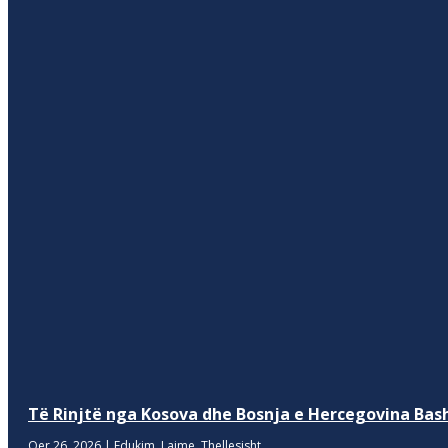
Të Rinjtë nga Kosova dhe Bosnja e Hercegovina Bash
Qer 26, 2026
|
Edukim
,
Lajme
,
Thellesisht