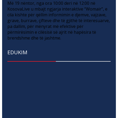
Më 19 nëntor, nga ora 10:00 deri në 12:00 në
KosovaLive u mbajt ngjarja interaktive “Womair”, e
cila kishte për qëllim informimin e djemve, vajzave,
grave, burrave, çifteve dhe të gjithë të interesuarve,
pa dallim, për mënyrat më efektive për
përmirësimin e cilësisë së ajrit në hapësira të
brendshme dhe të jashtme.
EDUKIM