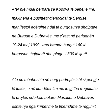
Afër një muaj përpara se Kosova të bëhej e lirë,
makineria e pushtetit gjenocidal të Serbisë,
manifestoi egërsinë ndaj të burgosurve shqiptarë
në Burgun e Dubravës, me ç`rast në periudhën
19-24 maj 1999, vrau brenda burgut 160 të
burgosur shqiptarë dhe plagosi 300 të tjerë.
Ata po mbaheshin në burg padrejtësisht si pengje
të luftës, e në kundërshtim me të gjitha rregullat e
të drejtës ndërkombëtare. Masakra e Dubravës
është një nga krimet me të tmerrshme të regjimit