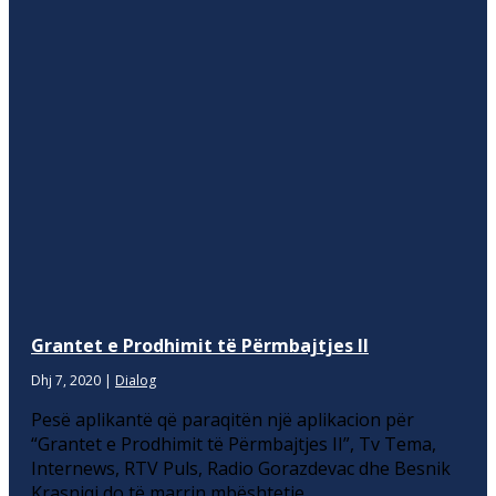
Grantet e Prodhimit të Përmbajtjes II
Dhj 7, 2020
|
Dialog
Pesë aplikantë që paraqitën një aplikacion për
“Grantet e Prodhimit të Përmbajtjes II”, Tv Tema,
Internews, RTV Puls, Radio Gorazdevac dhe Besnik
Krasniqi do të marrin mbështetje.