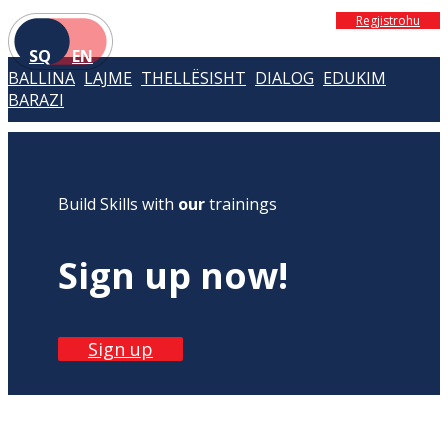
Regjistrohu
SQ
EN
BALLINA
LAJME
THELLËSISHT
DIALOG
EDUKIM
BARAZI
Build Skills with
our
trainings
Sign up now!
Sign up