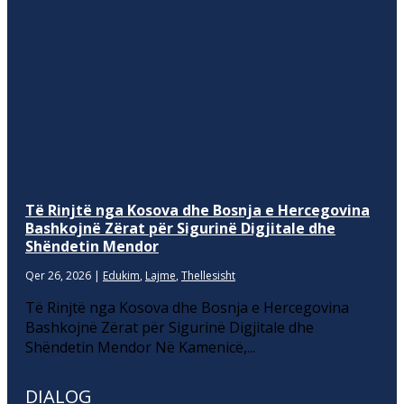
Të Rinjtë nga Kosova dhe Bosnja e Hercegovina
Bashkojnë Zërat për Sigurinë Digjitale dhe
Shëndetin Mendor
Qer 26, 2026
|
Edukim
,
Lajme
,
Thellesisht
Të Rinjtë nga Kosova dhe Bosnja e Hercegovina
Bashkojnë Zërat për Sigurinë Digjitale dhe
Shëndetin Mendor Në Kamenicë,...
DIALOG