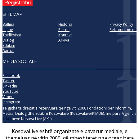
Regjistrohu
SITEMAP
Ballina
Historia
Privacy Policy
Lajme
Për ne
Reklamo me ne
Thellësisht
Kontakt
Dialog
Arkiva
Edukim
Barazi
MEDIA SOCIALE
Facebook
Twitter
Linkedin
YouTube
Vimeo
Instagram
Të gjitha të drejtat e rezervuara që nga viti 2000 Fondacioni për Informim,
Media, Dialog dhe Edukim KosovaLive (KosovaLive/KIMDE), më parë Agjencia
e Lajmeve Kosova Live (AKL).
KosovaLive është organizatë e pavarur mediale, e
themeluar në vitin 2000, që mbështetet nga organizata