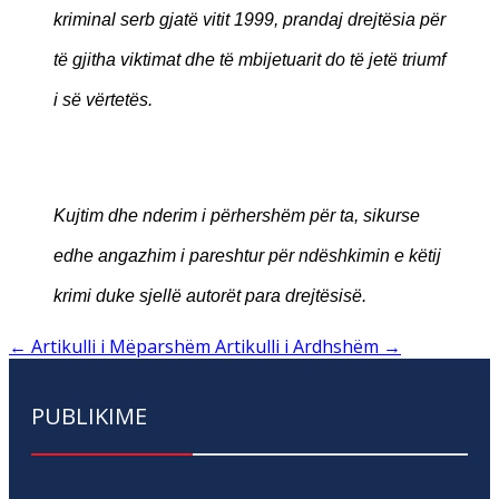
kriminal serb gjatë vitit 1999, prandaj drejtësia për
të gjitha viktimat dhe të mbijetuarit do të jetë triumf
i së vërtetës.
Kujtim dhe nderim i përhershëm për ta, sikurse
edhe angazhim i pareshtur për ndëshkimin e këtij
krimi duke sjellë autorët para drejtësisë.
←
Artikulli i Mëparshëm
Artikulli i Ardhshëm
→
PUBLIKIME