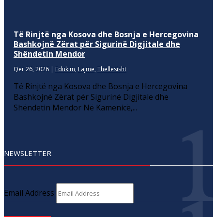
Të Rinjtë nga Kosova dhe Bosnja e Hercegovina
Bashkojnë Zërat për Sigurinë Digjitale dhe
Shëndetin Mendor
Qer 26, 2026
|
Edukim
,
Lajme
,
Thellesisht
Të Rinjtë nga Kosova dhe Bosnja e Hercegovina
Bashkojnë Zërat për Sigurinë Digjitale dhe
Shëndetin Mendor Në Kamenicë,...
NEWSLETTER
Email Address