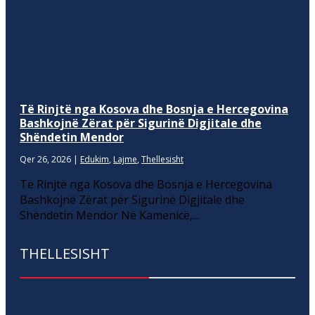
Të Rinjtë nga Kosova dhe Bosnja e Hercegovina
Bashkojnë Zërat për Sigurinë Digjitale dhe
Shëndetin Mendor
Qer 26, 2026
|
Edukim
,
Lajme
,
Thellesisht
Të Rinjtë nga Kosova dhe Bosnja e Hercegovina
Bashkojnë Zërat për Sigurinë Digjitale dhe
Shëndetin Mendor Në Kamenicë,...
THELLESISHT