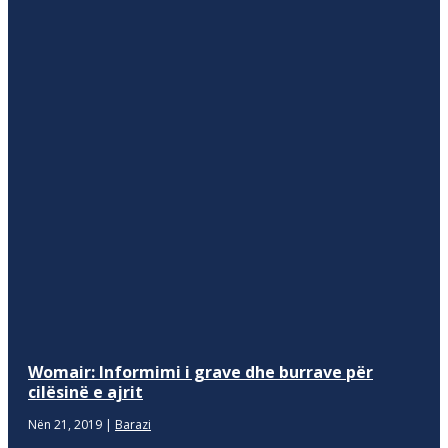
Womair: Informimi i grave dhe burrave për
cilësinë e ajrit
Nën 21, 2019
|
Barazi