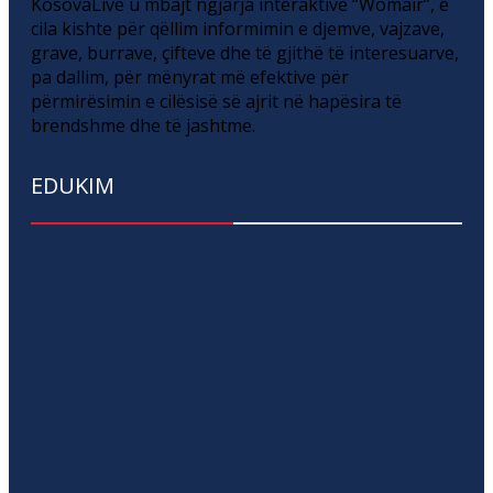
KosovaLive u mbajt ngjarja interaktive “Womair”, e
cila kishte për qëllim informimin e djemve, vajzave,
grave, burrave, çifteve dhe të gjithë të interesuarve,
pa dallim, për mënyrat më efektive për
përmirësimin e cilësisë së ajrit në hapësira të
brendshme dhe të jashtme.
EDUKIM