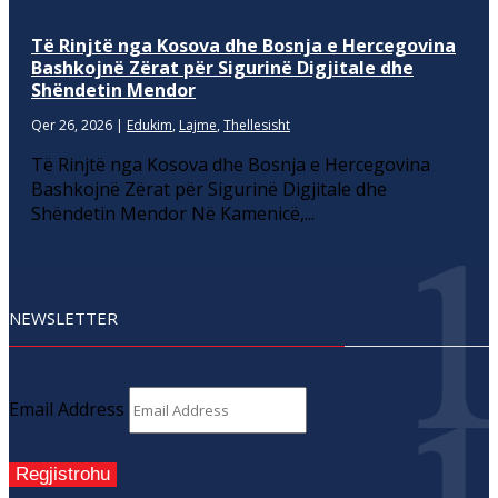
Të Rinjtë nga Kosova dhe Bosnja e Hercegovina
Bashkojnë Zërat për Sigurinë Digjitale dhe
Shëndetin Mendor
Qer 26, 2026
|
Edukim
,
Lajme
,
Thellesisht
Të Rinjtë nga Kosova dhe Bosnja e Hercegovina
Bashkojnë Zërat për Sigurinë Digjitale dhe
Shëndetin Mendor Në Kamenicë,...
NEWSLETTER
Email Address
Regjistrohu