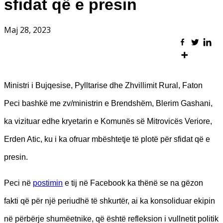
sfidat që e presin
Maj 28, 2023
Ministri i Bujqesise, Pylltarise dhe Zhvillimit Rural, Faton
Peci bashkë me zv/ministrin e Brendshëm, Blerim Gashani,
ka vizituar edhe kryetarin e Komunës së Mitrovicës Veriore,
Erden Atic, ku i ka ofruar mbështetje të plotë për sfidat që e
presin.
Peci në
postimin
e tij në Facebook ka thënë se na gëzon
fakti që për një periudhë të shkurtër, ai ka konsoliduar ekipin
në përbërje shumëetnike, që është refleksion i vullnetit politik