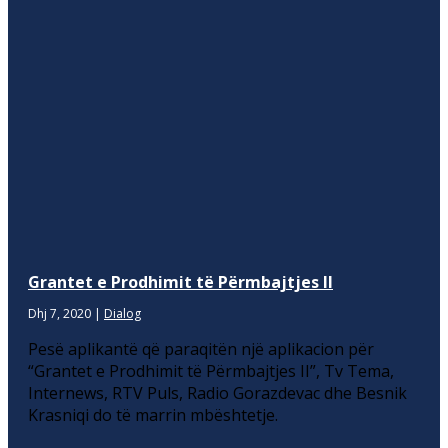
Grantet e Prodhimit të Përmbajtjes II
Dhj 7, 2020
|
Dialog
Pesë aplikantë që paraqitën një aplikacion për
“Grantet e Prodhimit të Përmbajtjes II”, Tv Tema,
Internews, RTV Puls, Radio Gorazdevac dhe Besnik
Krasniqi do të marrin mbështetje.