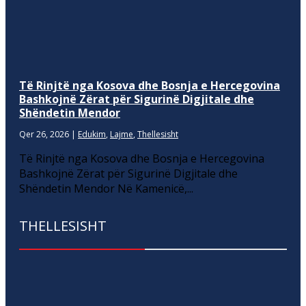
Të Rinjtë nga Kosova dhe Bosnja e Hercegovina
Bashkojnë Zërat për Sigurinë Digjitale dhe
Shëndetin Mendor
Qer 26, 2026
|
Edukim
,
Lajme
,
Thellesisht
Të Rinjtë nga Kosova dhe Bosnja e Hercegovina
Bashkojnë Zërat për Sigurinë Digjitale dhe
Shëndetin Mendor Në Kamenicë,...
THELLESISHT