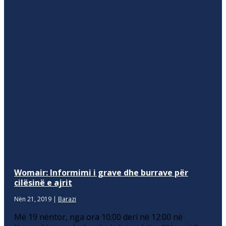
Womair: Informimi i grave dhe burrave për
cilësinë e ajrit
Nën 21, 2019
|
Barazi
Më 19 nëntor, nga ora 10:00 deri në 12:00 në