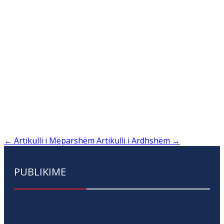
←
Artikulli i Mëparshëm
Artikulli i Ardhshëm
→
PUBLIKIME