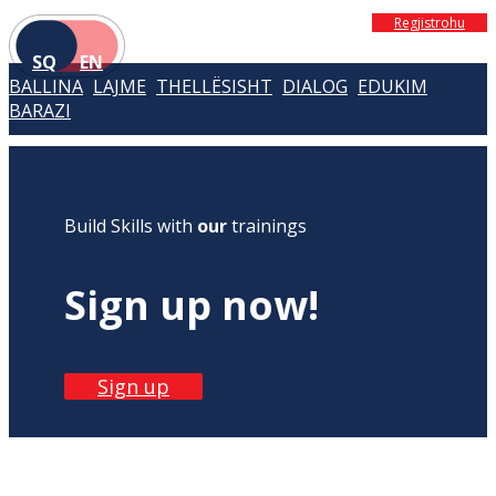
Regjistrohu
SQ
EN
BALLINA
LAJME
THELLËSISHT
DIALOG
EDUKIM
BARAZI
Build Skills with
our
trainings
Sign up now!
Sign up