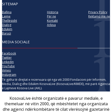
SITEMAP
Ballina
Historia
Privacy Policy
Lajme
Për ne
Reklamo me ne
Thellësisht
Kontakt
Dialog
Arkiva
Edukim
Barazi
MEDIA SOCIALE
Facebook
Twitter
Linkedin
YouTube
Vimeo
Instagram
Të gjitha të drejtat e rezervuara që nga viti 2000 Fondacioni për Informim,
Media, Dialog dhe Edukim KosovaLive (KosovaLive/KIMDE), më parë Agjencia
e Lajmeve Kosova Live (AKL).
KosovaLive është organizatë e pavarur mediale, e
themeluar në vitin 2000, që mbështetet nga organizata
dhe agjenci ndërkombëtare të cilat vlerësojnë gazetarinë