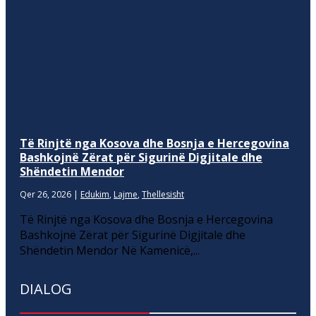
Të Rinjtë nga Kosova dhe Bosnja e Hercegovina
Bashkojnë Zërat për Sigurinë Digjitale dhe
Shëndetin Mendor
Qer 26, 2026
|
Edukim
,
Lajme
,
Thellesisht
Të Rinjtë nga Kosova dhe Bosnja e Hercegovina
Bashkojnë Zërat për Sigurinë Digjitale dhe
Shëndetin Mendor Në Kamenicë,...
DIALOG