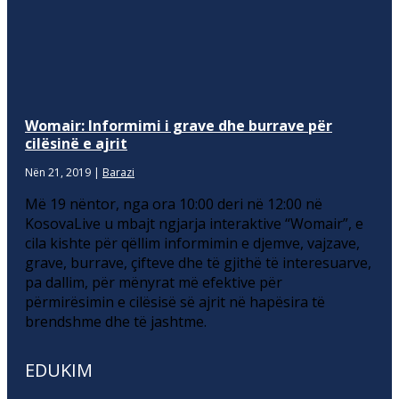
Womair: Informimi i grave dhe burrave për
cilësinë e ajrit
Nën 21, 2019
|
Barazi
Më 19 nëntor, nga ora 10:00 deri në 12:00 në
KosovaLive u mbajt ngjarja interaktive “Womair”, e
cila kishte për qëllim informimin e djemve, vajzave,
grave, burrave, çifteve dhe të gjithë të interesuarve,
pa dallim, për mënyrat më efektive për
përmirësimin e cilësisë së ajrit në hapësira të
brendshme dhe të jashtme.
EDUKIM