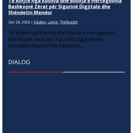
Të Rinjtë nga Kosova dhe Bosnja e Hercegovina
Bashkojnë Zërat për Sigurinë Digjitale dhe
Shëndetin Mendor
Qer 26, 2026
|
Edukim
,
Lajme
,
Thellesisht
Të Rinjtë nga Kosova dhe Bosnja e Hercegovina
Bashkojnë Zërat për Sigurinë Digjitale dhe
Shëndetin Mendor Në Kamenicë,...
DIALOG