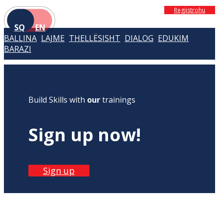
Regjistrohu
SQ
EN
BALLINA
LAJME
THELLËSISHT
DIALOG
EDUKIM
BARAZI
Build Skills with
our
trainings
Sign up now!
Sign up