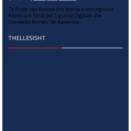
Të Rinjtë nga Kosova dhe Bosnja e Hercegovina
Bashkojnë Zërat për Sigurinë Digjitale dhe
Shëndetin Mendor Në Kamenicë,...
THELLESISHT