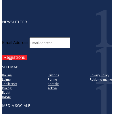
NEWSLETTER
Email Address
Regjistrohu
SITEMAP
Ballina
Historia
Privacy Policy
Lajme
Për ne
Reklamo me ne
Thellësisht
Kontakt
Dialog
Arkiva
Edukim
Barazi
MEDIA SOCIALE