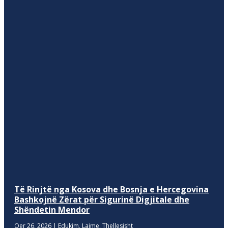
Të Rinjtë nga Kosova dhe Bosnja e Hercegovina
Bashkojnë Zërat për Sigurinë Digjitale dhe
Shëndetin Mendor
Qer 26, 2026
|
Edukim
,
Lajme
,
Thellesisht