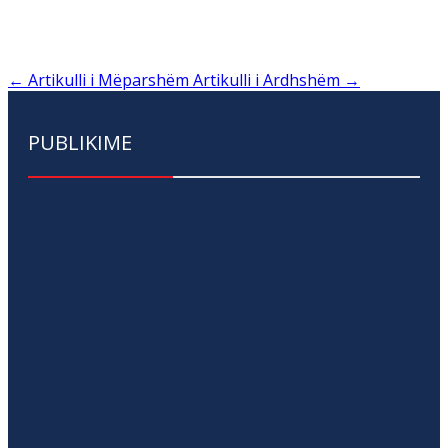
←
Artikulli i Mëparshëm
Artikulli i Ardhshëm
→
PUBLIKIME