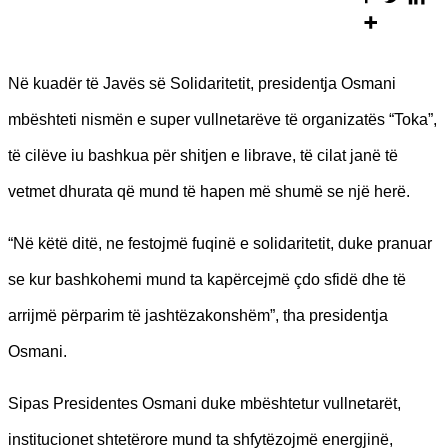
Në kuadër të Javës së Solidaritetit, presidentja Osmani
mbështeti nismën e super vullnetarëve të organizatës “Toka”,
të cilëve iu bashkua për shitjen e librave, të cilat janë të
vetmet dhurata që mund të hapen më shumë se një herë.
“Në këtë ditë, ne festojmë fuqinë e solidaritetit, duke pranuar
se kur bashkohemi mund ta kapërcejmë çdo sfidë dhe të
arrijmë përparim të jashtëzakonshëm”, tha presidentja
Osmani.
Sipas Presidentes Osmani duke mbështetur vullnetarët,
institucionet shtetërore mund ta shfytëzojmë energjinë,