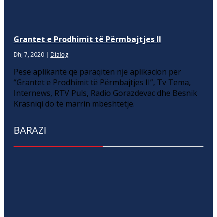
Grantet e Prodhimit të Përmbajtjes II
Dhj 7, 2020
|
Dialog
Pesë aplikantë që paraqitën një aplikacion për
“Grantet e Prodhimit të Përmbajtjes II”, Tv Tema,
Internews, RTV Puls, Radio Gorazdevac dhe Besnik
Krasniqi do të marrin mbështetje.
BARAZI