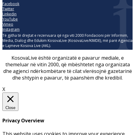
Facebook
Twitter
Linkedin
YouTube
Vimeo
Instagram
Të gjitha të drejtat e rezervuara që nga viti 2000 Fondacioni për Informim,
Media, Dialog dhe Edukim KosovaLive (KosovaLive/KIMDE), më parë Agjencia
e Lajmeve Kosova Live (AKL).
KosovaLive është organizatë e pavarur mediale, e
themeluar në vitin 2000, që mbështetet nga organizata
dhe agjenci ndërkombëtare të cilat vlerësojnë gazetarinë
dhe shtypin e pavarur, të paanshëm dhe kredibil.
X
Close
Privacy Overview
This website uses cookies to improve your experience