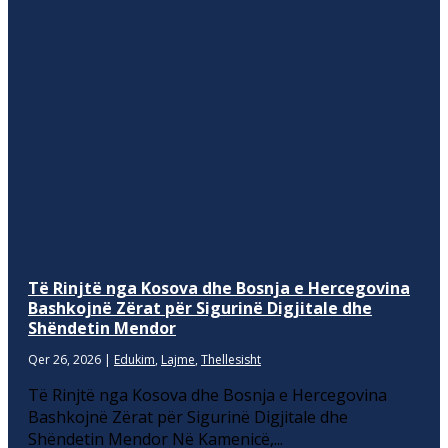
Të Rinjtë nga Kosova dhe Bosnja e Hercegovina
Bashkojnë Zërat për Sigurinë Digjitale dhe
Shëndetin Mendor
Qer 26, 2026
|
Edukim
,
Lajme
,
Thellesisht
Të Rinjtë nga Kosova dhe Bosnja e Hercegovina
Bashkojnë Zërat për Sigurinë Digjitale dhe
Shëndetin Mendor Në Kamenicë,...