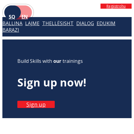
Regjistrohu
SQ
EN
BALLINA
LAJME
THELLËSISHT
DIALOG
EDUKIM
BARAZI
Build Skills with
our
trainings
Sign up now!
Sign up