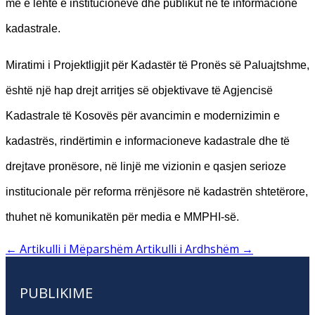
më e lehtë e institucioneve dhe publikut në të informacione
kadastrale.
Miratimi i Projektligjit për Kadastër të Pronës së Paluajtshme,
është një hap drejt arritjes së objektivave të Agjencisë
Kadastrale të Kosovës për avancimin e modernizimin e
kadastrës, rindërtimin e informacioneve kadastrale dhe të
drejtave pronësore, në linjë me vizionin e qasjen serioze
institucionale për reforma rrënjësore në kadastrën shtetërore,
thuhet në komunikatën për media e MMPHI-së.
←
Artikulli i Mëparshëm
Artikulli i Ardhshëm
→
PUBLIKIME