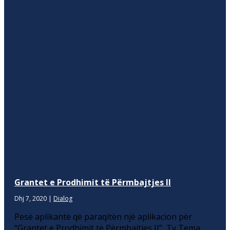
Grantet e Prodhimit të Përmbajtjes II
Dhj 7, 2020
|
Dialog
Pesë aplikantë që paraqitën një aplikacion për
“Grantet e Prodhimit të Përmbajtjes II”, Tv Tema,