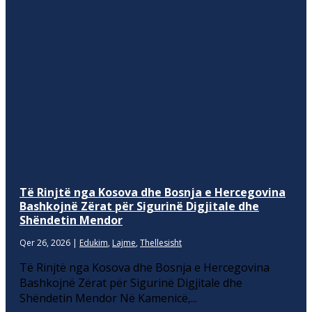
Të Rinjtë nga Kosova dhe Bosnja e Hercegovina
Bashkojnë Zërat për Sigurinë Digjitale dhe
Shëndetin Mendor
Qer 26, 2026
|
Edukim
,
Lajme
,
Thellesisht
Të Rinjtë nga Kosova dhe Bosnja e Hercegovina
Bashkojnë Zërat për Sigurinë Digjitale dhe
Shëndetin Mendor Në Kamenicë,...