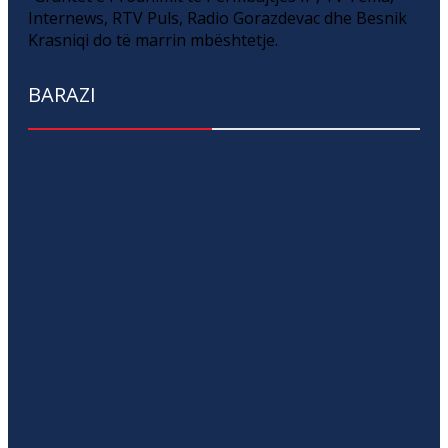
Internews, RTV Puls, Radio Gorazdevac dhe Besnik
Krasniqi do të marrin mbështetje.
BARAZI