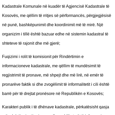
Kadastrale Komunale në kuadër të Agjencisë Kadastrale të
Kosovës, me qëllim të rritjes së përformancës, përgjegjësisë
në punë, bashkëpunimit dhe koordinimit më të mirë. Një
organizim i tillë është bazuar edhe në sistemin kadastral të
shteteve të rajonit dhe më gjerë;
Fuqizimi i rolit të komisionit për Rindërtimin e
informacioneve kadastrale, me qëllim të mundësimit të
regjistrimit të pronave, më shpejt dhe më lirë, në emër të
pronarëve faktik si dhe zvogëlimit të informalitetit i cili është
barrë për të drejtat pronësore në Republikën e Kosovës;
Karakteri publik i të dhënave kadastrale, përkatësisht qasja