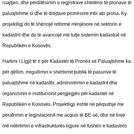
ruajtjen, dhe përditësimin e regjistrave shtetëror të pronave të
paluajtshme si dhe të drejtave pronësore mbi ato prona. Ky
projektligj do të shënojë reformë rrënjësore në sektorin e
kadastrit dhe do të avancojë më tutje sistemin kadastral në
Republikën e Kosovës.
Hartimi i Ligjit të ri për Kadastër të Pronës së Paluajtshme ka
për qëllim, rregullimin e shërbimit publik të pasurive të
paluajtshme në kadastër, administrimin e kadastrit dhe
organizimin e institucionit përgjegjës për kadastër në
Republikën e Kosovës. Projektligji është në përputhje me
përafrimin e legjislacionit me acquis të BE-së, dhe në linjë
më ndërtimin e infrastrukturës ligjore në fushën e kadastrës