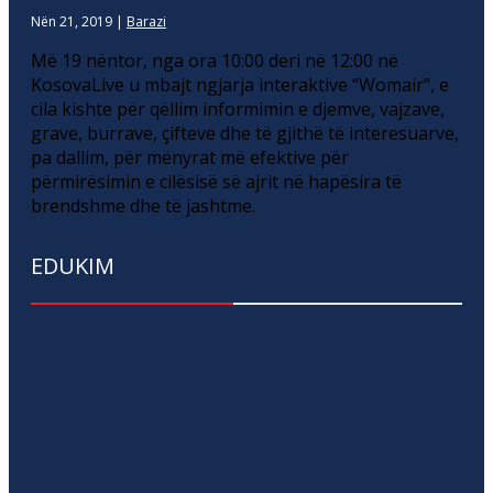
Nën 21, 2019
|
Barazi
Më 19 nëntor, nga ora 10:00 deri në 12:00 në
KosovaLive u mbajt ngjarja interaktive “Womair”, e
cila kishte për qëllim informimin e djemve, vajzave,
grave, burrave, çifteve dhe të gjithë të interesuarve,
pa dallim, për mënyrat më efektive për
përmirësimin e cilësisë së ajrit në hapësira të
brendshme dhe të jashtme.
EDUKIM