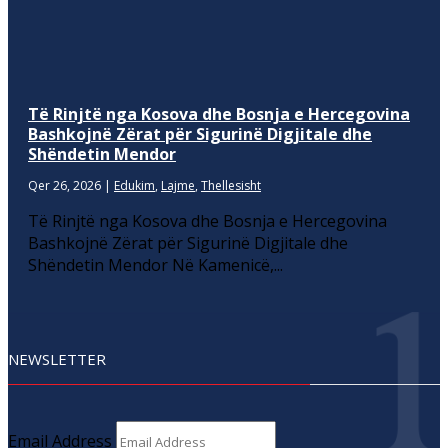
Të Rinjtë nga Kosova dhe Bosnja e Hercegovina
Bashkojnë Zërat për Sigurinë Digjitale dhe
Shëndetin Mendor
Qer 26, 2026
|
Edukim
,
Lajme
,
Thellesisht
Të Rinjtë nga Kosova dhe Bosnja e Hercegovina
Bashkojnë Zërat për Sigurinë Digjitale dhe
Shëndetin Mendor Në Kamenicë,...
NEWSLETTER
Email Address