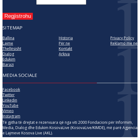
Regjistrohu
SITEMAP
Ballina
Historia
Privacy Policy
Lajme
Për ne
Reklamo me ne
Thellësisht
Kontakt
Dialog
Arkiva
Edukim
Barazi
MEDIA SOCIALE
Facebook
Twitter
Linkedin
YouTube
Vimeo
Instagram
Të gjitha të drejtat e rezervuara që nga viti 2000 Fondacioni për Informim,
Media, Dialog dhe Edukim KosovaLive (KosovaLive/KIMDE), më parë Agjencia
e Lajmeve Kosova Live (AKL).