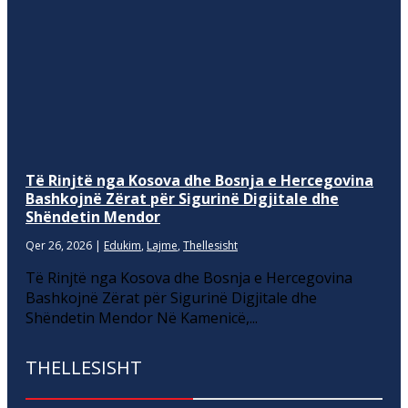
Të Rinjtë nga Kosova dhe Bosnja e Hercegovina
Bashkojnë Zërat për Sigurinë Digjitale dhe
Shëndetin Mendor
Qer 26, 2026
|
Edukim
,
Lajme
,
Thellesisht
Të Rinjtë nga Kosova dhe Bosnja e Hercegovina
Bashkojnë Zërat për Sigurinë Digjitale dhe
Shëndetin Mendor Në Kamenicë,...
THELLESISHT