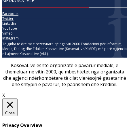
MEDIA SOCIALE
Facebook
Twitter
Linkedin
YouTube
Vimeo
Instagram
Të gjitha të drejtat e rezervuara që nga viti 2000 Fondacioni për Informim,
Media, Dialog dhe Edukim KosovaLive (KosovaLive/KIMDE), më parë Agjencia
e Lajmeve Kosova Live (AKL).
KosovaLive është organizatë e pavarur mediale, e
themeluar në vitin 2000, që mbështetet nga organizata
dhe agjenci ndërkombëtare të cilat vlerësojnë gazetarinë
dhe shtypin e pavarur, të paanshëm dhe kredibil.
X
Close
Privacy Overview