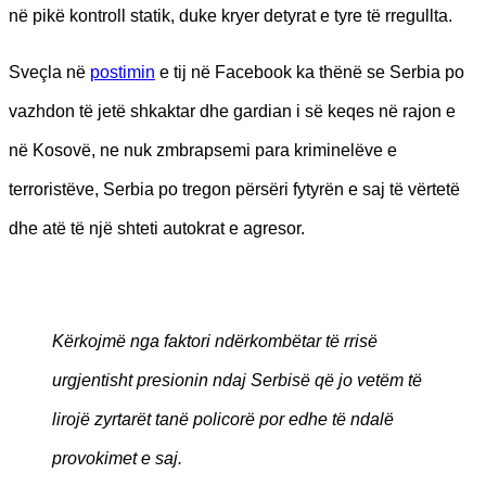
në pikë kontroll statik, duke kryer detyrat e tyre të rregullta.
Sveçla në
postimin
e tij në Facebook ka thënë se Serbia po
vazhdon të jetë shkaktar dhe gardian i së keqes në rajon e
në Kosovë, ne nuk zmbrapsemi para kriminelëve e
terroristëve, Serbia po tregon përsëri fytyrën e saj të vërtetë
dhe atë të një shteti autokrat e agresor.
Kërkojmë nga faktori ndërkombëtar të rrisë
urgjentisht presionin ndaj Serbisë që jo vetëm të
lirojë zyrtarët tanë policorë por edhe të ndalë
provokimet e saj.