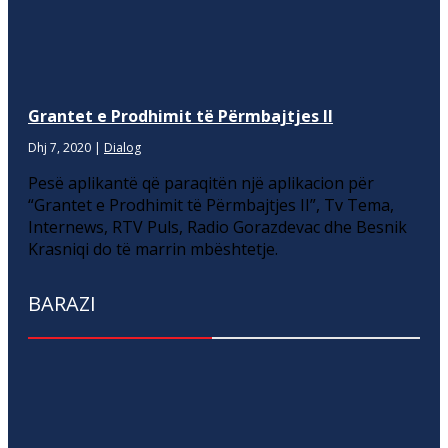
Grantet e Prodhimit të Përmbajtjes II
Dhj 7, 2020
|
Dialog
Pesë aplikantë që paraqitën një aplikacion për
“Grantet e Prodhimit të Përmbajtjes II”, Tv Tema,
Internews, RTV Puls, Radio Gorazdevac dhe Besnik
Krasniqi do të marrin mbështetje.
BARAZI