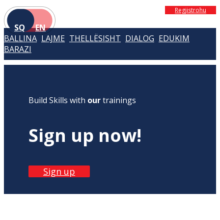
Regjistrohu
SQ
EN
BALLINA
LAJME
THELLËSISHT
DIALOG
EDUKIM
BARAZI
Build Skills with
our
trainings
Sign up now!
Sign up