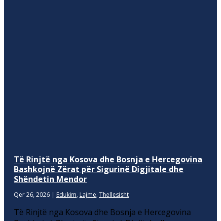
Të Rinjtë nga Kosova dhe Bosnja e Hercegovina
Bashkojnë Zërat për Sigurinë Digjitale dhe
Shëndetin Mendor
Qer 26, 2026
|
Edukim
,
Lajme
,
Thellesisht
Të Rinjtë nga Kosova dhe Bosnja e Hercegovina