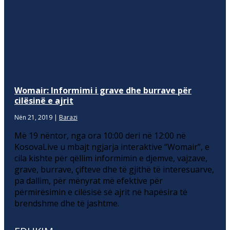
Womair: Informimi i grave dhe burrave për
cilësinë e ajrit
Nën 21, 2019
|
Barazi
Më 19 nëntor, nga ora 10:00 deri në 12:00 në
KosovaLive u mbajt ngjarja interaktive “Womair”, e
cila kishte për qëllim informimin e djemve, vajzave,
grave, burrave, çifteve dhe të gjithë të interesuarve,
pa dallim, për mënyrat më efektive për
përmirësimin e cilësisë së ajrit në hapësira të
brendshme dhe të jashtme.