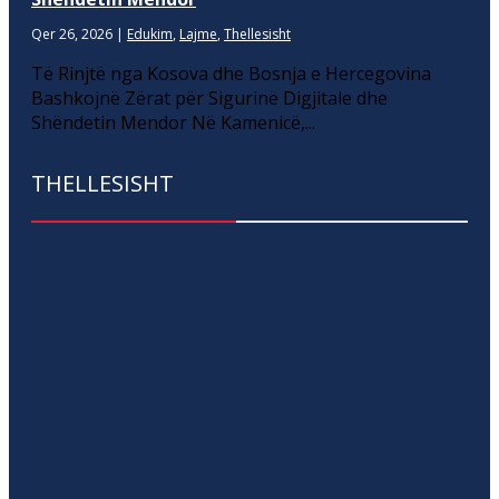
Qer 26, 2026
|
Edukim
,
Lajme
,
Thellesisht
Të Rinjtë nga Kosova dhe Bosnja e Hercegovina
Bashkojnë Zërat për Sigurinë Digjitale dhe
Shëndetin Mendor Në Kamenicë,...
THELLESISHT