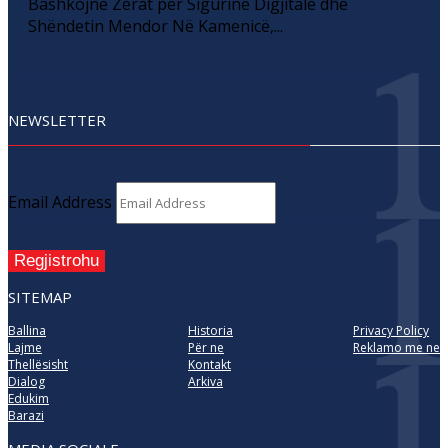
Bashkojnë Zërat për Sigurinë Digjitale dhe
Shëndetin Mendor Në Kamenicë,...
NEWSLETTER
Email Address
Regjistrohu
SITEMAP
Ballina
Historia
Privacy Policy
Lajme
Për ne
Reklamo me ne
Thellësisht
Kontakt
Dialog
Arkiva
Edukim
Barazi