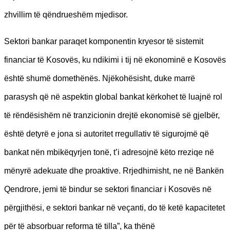
zhvillim të qëndrueshëm mjedisor.
Sektori bankar paraqet komponentin kryesor të sistemit
financiar të Kosovës, ku ndikimi i tij në ekonominë e Kosovës
është shumë domethënës. Njëkohësisht, duke marrë
parasysh që në aspektin global bankat kërkohet të luajnë rol
të rëndësishëm në tranzicionin drejtë ekonomisë së gjelbër,
është detyrë e jona si autoritet rregullativ të sigurojmë që
bankat nën mbikëqyrjen tonë, t’i adresojnë këto rreziqe në
mënyrë adekuate dhe proaktive. Rrjedhimisht, ne në Bankën
Qendrore, jemi të bindur se sektori financiar i Kosovës në
përgjithësi, e sektori bankar në veçanti, do të ketë kapacitetet
për të absorbuar reforma të tilla”, ka thënë