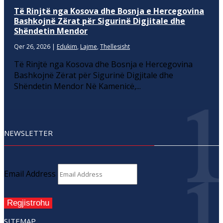
Të Rinjtë nga Kosova dhe Bosnja e Hercegovina
Bashkojnë Zërat për Sigurinë Digjitale dhe
Shëndetin Mendor
Qer 26, 2026
|
Edukim
,
Lajme
,
Thellesisht
Të Rinjtë nga Kosova dhe Bosnja e Hercegovina
Bashkojnë Zërat për Sigurinë Digjitale dhe
Shëndetin Mendor Në Kamenicë,...
NEWSLETTER
Email Address
Regjistrohu
SITEMAP