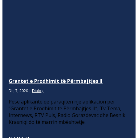
Grantet e Prodhimit të Përmbajtjes II
Dhj 7, 2020
|
Dialog
Pesë aplikantë që paraqitën një aplikacion për
“Grantet e Prodhimit të Përmbajtjes II”, Tv Tema,
Internews, RTV Puls, Radio Gorazdevac dhe Besnik
Krasniqi do të marrin mbështetje.