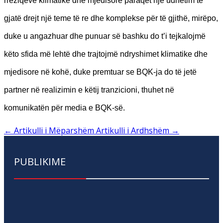
rreziqeve klimatike dhe mjedisore paraqet një udhëtim të
gjatë drejt një teme të re dhe komplekse për të gjithë, mirëpo,
duke u angazhuar dhe punuar së bashku do t’i tejkalojmë
këto sfida më lehtë dhe trajtojmë ndryshimet klimatike dhe
mjedisore në kohë, duke premtuar se BQK-ja do të jetë
partner në realizimin e këtij tranzicioni, thuhet në
komunikatën për media e BQK-së.
←
Artikulli i Mëparshëm
Artikulli i Ardhshëm
→
PUBLIKIME