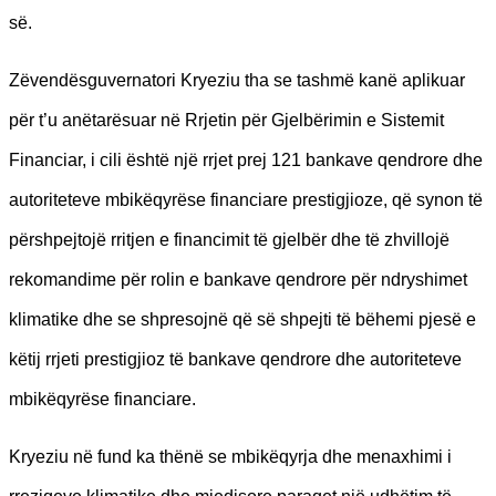
së.
Zëvendësguvernatori Kryeziu tha se tashmë kanë aplikuar
për t’u anëtarësuar në Rrjetin për Gjelbërimin e Sistemit
Financiar, i cili është një rrjet prej 121 bankave qendrore dhe
autoriteteve mbikëqyrëse financiare prestigjioze, që synon të
përshpejtojë rritjen e financimit të gjelbër dhe të zhvillojë
rekomandime për rolin e bankave qendrore për ndryshimet
klimatike dhe se shpresojnë që së shpejti të bëhemi pjesë e
këtij rrjeti prestigjioz të bankave qendrore dhe autoriteteve
mbikëqyrëse financiare.
Kryeziu në fund ka thënë se mbikëqyrja dhe menaxhimi i