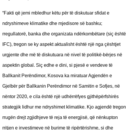
“Fakti që jemi mbledhur këtu për të diskutuar sfidat e
ndryshimeve klimatike dhe mjedisore së bashku;
rregullatorë, banka dhe organizata ndërkombëtare (siç është
IFC), tregon se ky aspekt aktualisht është një nga çështjet
urgjente dhe më të diskutuara në nivel të politikë-bërjes në
aspektin global. Siç edhe e dini, si pjesë e vendeve të
Ballkanit Perëndimor, Kosova ka miratuar Agjendën e
Gjelbër për Ballkanin Perëndimor në Samitin e Sofjes, në
nëntor 2020, e cila është një udhërrëfyes gjithëpërfshirës
strategjik lidhur me ndryshimet klimatike. Kjo agjendë tregon
rrugën drejt zgjidhjeve të reja të energjisë, që nënkupton
rritjen e investimeve në burime të ripërtërishme, si dhe