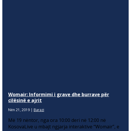
Womair: Informimi i grave dhe burrave për
cilësinë e ajrit
Nën 21, 2019
|
Barazi
Më 19 nëntor, nga ora 10:00 deri në 12:00 në
KosovaLive u mbajt ngjarja interaktive “Womair”, e