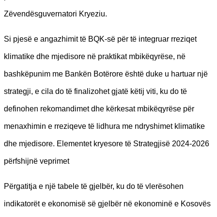
Zëvendësguvernatori Kryeziu.
Si pjesë e angazhimit të BQK-së për të integruar rreziqet
klimatike dhe mjedisore në praktikat mbikëqyrëse, në
bashkëpunim me Bankën Botërore është duke u hartuar një
strategji, e cila do të finalizohet gjatë këtij viti, ku do të
definohen rekomandimet dhe kërkesat mbikëqyrëse për
menaxhimin e rreziqeve të lidhura me ndryshimet klimatike
dhe mjedisore. Elementet kryesore të Strategjisë 2024-2026
përfshijnë veprimet
Përgatitja e një tabele të gjelbër, ku do të vlerësohen
indikatorët e ekonomisë së gjelbër në ekonominë e Kosovës