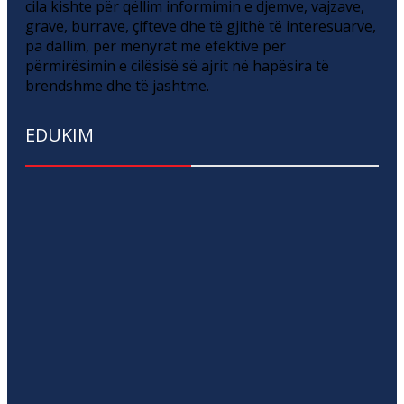
cila kishte për qëllim informimin e djemve, vajzave,
grave, burrave, çifteve dhe të gjithë të interesuarve,
pa dallim, për mënyrat më efektive për
përmirësimin e cilësisë së ajrit në hapësira të
brendshme dhe të jashtme.
EDUKIM