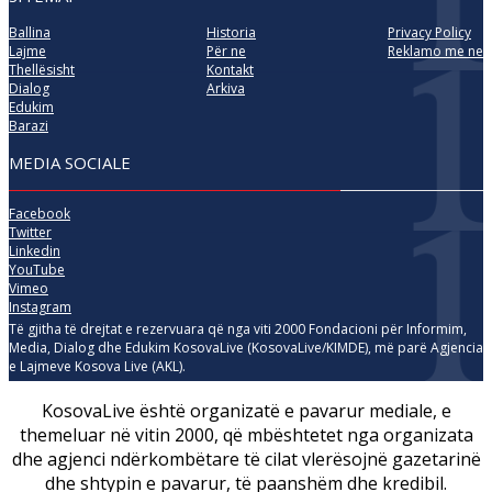
Ballina
Historia
Privacy Policy
Lajme
Për ne
Reklamo me ne
Thellësisht
Kontakt
Dialog
Arkiva
Edukim
Barazi
MEDIA SOCIALE
Facebook
Twitter
Linkedin
YouTube
Vimeo
Instagram
Të gjitha të drejtat e rezervuara që nga viti 2000 Fondacioni për Informim,
Media, Dialog dhe Edukim KosovaLive (KosovaLive/KIMDE), më parë Agjencia
e Lajmeve Kosova Live (AKL).
KosovaLive është organizatë e pavarur mediale, e
themeluar në vitin 2000, që mbështetet nga organizata
dhe agjenci ndërkombëtare të cilat vlerësojnë gazetarinë
dhe shtypin e pavarur, të paanshëm dhe kredibil.