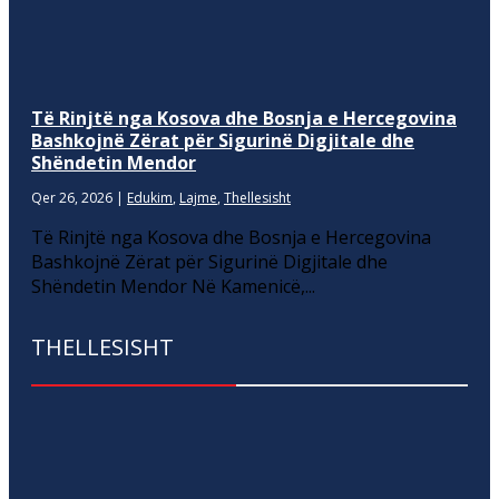
Të Rinjtë nga Kosova dhe Bosnja e Hercegovina
Bashkojnë Zërat për Sigurinë Digjitale dhe
Shëndetin Mendor
Qer 26, 2026
|
Edukim
,
Lajme
,
Thellesisht
Të Rinjtë nga Kosova dhe Bosnja e Hercegovina
Bashkojnë Zërat për Sigurinë Digjitale dhe
Shëndetin Mendor Në Kamenicë,...
THELLESISHT