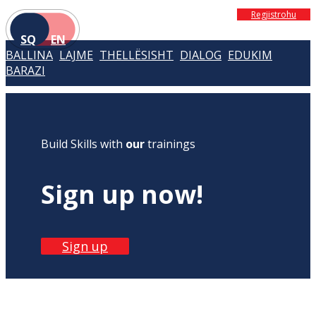
Regjistrohu
SQ
EN
BALLINA
LAJME
THELLËSISHT
DIALOG
EDUKIM
BARAZI
Build Skills with
our
trainings
Sign up now!
Sign up