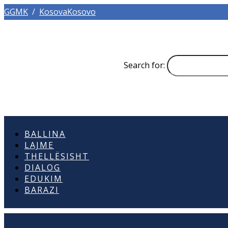
GGMK
/
KosovaKosovo
Search for:
BALLINA
LAJME
THELLËSISHT
DIALOG
EDUKIM
BARAZI