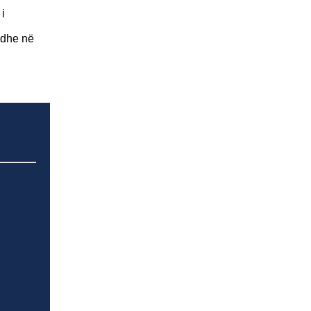
i
 dhe në