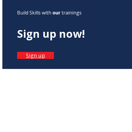
Build Skills with
our
trainings
Sign up now!
Sign up