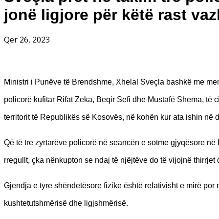
jonë ligjore për këtë rast va
Qer 26, 2023
Ministri i Punëve të Brendshme, Xhelal Sveçla bashkë me menax
policorë kufitar Rifat Zeka, Beqir Sefi dhe Mustafë Shema, të c
territorit të Republikës së Kosovës, në kohën kur ata ishin në d
Që të tre zyrtarëve policorë në seancën e sotme gjyqësore në 
rregullt, çka nënkupton se ndaj të njëjtëve do të vijojnë thirrje
Gjendja e tyre shëndetësore fizike është relativisht e mirë por 
kushtetutshmërisë dhe ligjshmërisë.