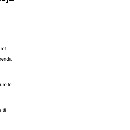
rët
brenda
urë të
e të