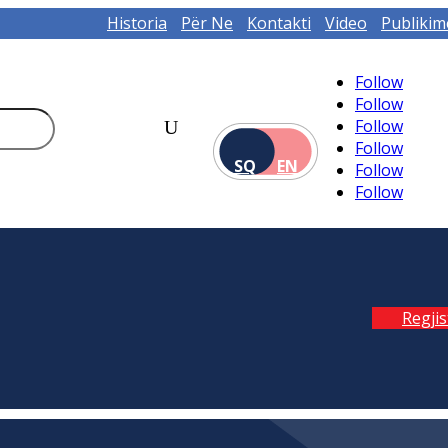
Historia
Për Ne
Kontakti
Video
Publikim
Follow
Follow
Follow
Follow
SQ
EN
Follow
Follow
Regji