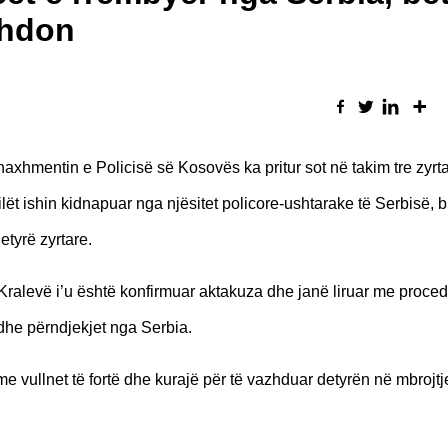
zhdon
hmentin e Policisë së Kosovës ka pritur sot në takim tre zyrta
ilët ishin kidnapuar nga njësitet policore-ushtarake të Serbisë, 
etyrë zyrtare.
Kralevë i’u është konfirmuar aktakuza dhe janë liruar me proced
t dhe përndjekjet nga Serbia.
me vullnet të fortë dhe kurajë për të vazhduar detyrën në mbrojtj