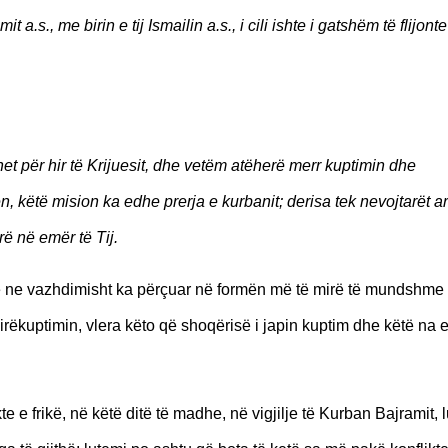
 a.s., me birin e tij Ismailin a.s., i cili ishte i gatshëm të flijonte
et për hir të Krijuesit, dhe vetëm atëherë merr kuptimin dhe
 këtë mision ka edhe prerja e kurbanit; derisa tek nevojtarët ar
irë në emër të Tij.
te ne vazhdimisht ka përçuar në formën më të mirë të mundshme
mirëkuptimin, vlera këto që shoqërisë i japin kuptim dhe këtë na 
kte e frikë, në këtë ditë të madhe, në vigjilje të Kurban Bajramit, 