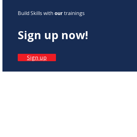
Build Skills with
our
trainings
Sign up now!
Sign up