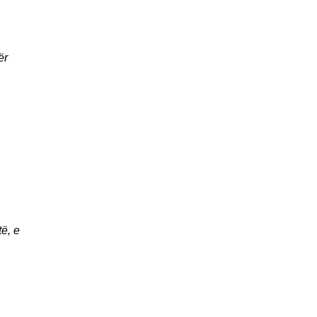
ër
ë, e