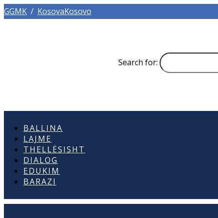
GGMK
/
KosovaKosovo
Search for:
BALLINA
LAJME
THELLËSISHT
DIALOG
EDUKIM
BARAZI