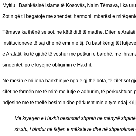
Myftiu i Bashkësisë Islame të Kosovës, Naim Tërnava, i ka uru
Zotin që t’i begatojë me shëndet, harmoni, mbarësi e mirëqeni
Tërnava ka thënë se sot, në këtë ditë të madhe, Ditën e Arafa
institucioneve të saj dhe në emrin e tij, t’u bashkëngjitët lu
e Arafatit, ku të gjithë të veshur me petkun e bardhë, me ihram
sinqeritet, po e kryejnë obligimin e Haxhit.
Në mesin e miliona hanxhinjve nga e gjithë bota, të cilët sot g
cilët në formën më të mirë me lutje e adhurim, të përkushtuar, p
ndjesinë më të thellë besimin dhe përkushtimin e tyre ndaj Kriju
Me kryerjen e Haxhit besimtari shpreh në mënyrë shpirtër
xh.sh., i bindur në faljen e mëkateve dhe në shpërblimet