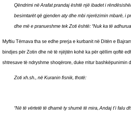
Qëndrimi në Arafat prandaj është një ibadet i rëndësishë
besimtarët që gjenden aty dhe mbi njerëzimin mbarë, i pra
dhe më e pranueshme tek Zoti është: “Nuk ka të adhuruar t
Myftiu Tërnava tha se edhe prerja e kurbanit në Ditën e Bajram
bindjes për Zotin dhe në të njëjtën kohë ka për qëllim qoftë 
shtresave të ndryshme shoqërore, duke rritur bashkëpunimin dh
Zoti xh.sh., në Kuranin fisnik, thotë:
“Në të vërtetë të dhamë ty shumë të mira, Andaj t’i falu dh