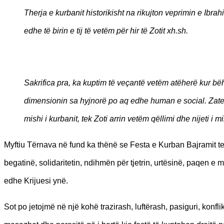
Therja e kurbanit historikisht na rikujton veprimin e Ibrahimit
edhe të birin e tij të vetëm për hir të Zotit xh.sh.
Sakrifica pra, ka kuptim të veçantë vetëm atëherë kur bëh
dimensionin sa hyjnorë po aq edhe human e social. Zaten,
mishi i kurbanit, tek Zoti arrin vetëm qëllimi dhe nijeti i m
Myftiu Tërnava në fund ka thënë se Festa e Kurban Bajramit 
begatinë, solidaritetin, ndihmën për tjetrin, urtësinë, paqen e 
edhe Krijuesi ynë.
Sot po jetojmë në një kohë trazirash, luftërash, pasiguri, konfli