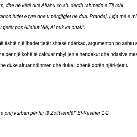
m, dhe në këtë ditë Allahu xh.sh. derdh rahmetin e Tij mbi
non lutjet e tyre dhe u përgjigjet në dua. Prandaj, lutja më e mi
jetër pos Allahut Një, Ai nuk ka ortak”.
it është një ibadet tjetër shtesë ndërkaq, argumenton po ashtu s
edhe për një kohë të caktuar mbylljen e hendekut dhe ndasive me
e duke afruar ndihmën dhe duke i dhënë dorën njëri-tjetrit.
e prej kurban për hir të Zotit tendë!” El-Kevther 1-2.