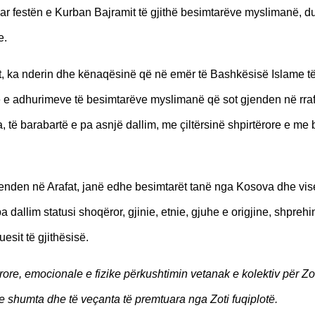
ar festën e Kurban Bajramit të gjithë besimtarëve myslimanë, du
e.
tit, ka nderin dhe kënaqësinë që në emër të Bashkësisë Islame 
tjeve e adhurimeve të besimtarëve myslimanë që sot gjenden në rra
a, të barabartë e pa asnjë dallim, me çiltërsinë shpirtërore e me
jenden në Arafat, janë edhe besimtarët tanë nga Kosova dhe viset
a dallim statusi shoqëror, gjinie, etnie, gjuhe e origjine, shpreh
esit të gjithësisë.
ore, emocionale e fizike përkushtimin vetanak e kolektiv për Zo
 e shumta dhe të veçanta të premtuara nga Zoti fuqiplotë.