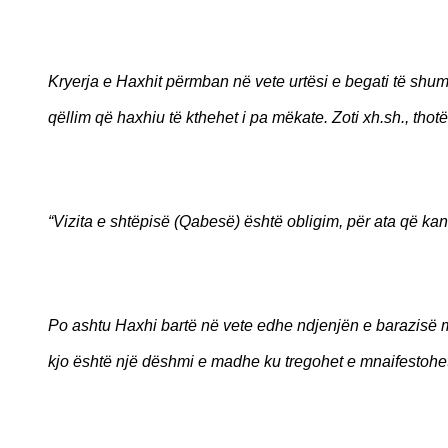
Kryerja e Haxhit përmban në vete urtësi e begati të shumt
qëllim që haxhiu të kthehet i pa mëkate. Zoti xh.sh., thotë
“Vizita e shtëpisë (Qabesë) është obligim, për ata që kan
Po ashtu Haxhi bartë në vete edhe ndjenjën e barazisë me
kjo është një dëshmi e madhe ku tregohet e mnaifestohet u