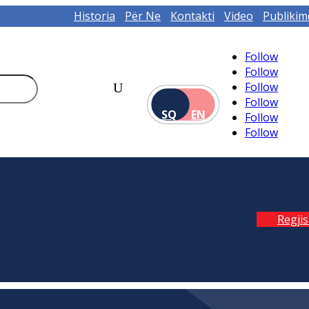
Historia
Për Ne
Kontakti
Video
Publikim
Follow
Follow
Follow
Follow
SQ
EN
Follow
Follow
Regji