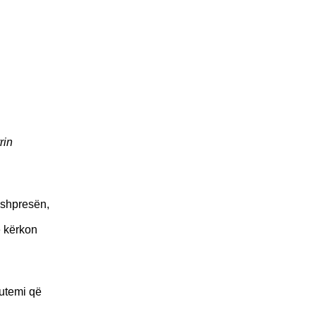
rin
 shpresën,
e kërkon
lutemi që