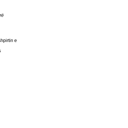
rë
hpirtin e
s