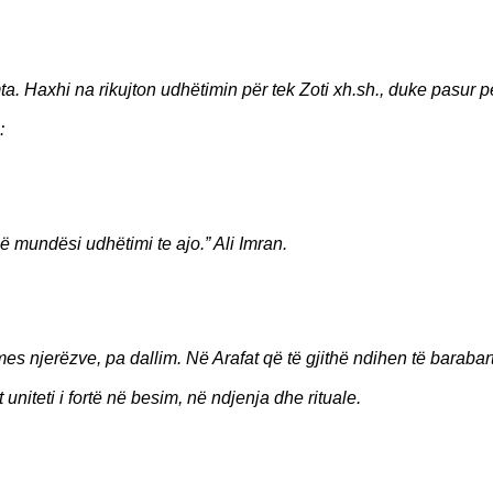
a. Haxhi na rikujton udhëtimin për tek Zoti xh.sh., duke pasur p
:
ë mundësi udhëtimi te ajo.” Ali Imran.
s njerëzve, pa dallim. Në Arafat që të gjithë ndihen të barabart
niteti i fortë në besim, në ndjenja dhe rituale.