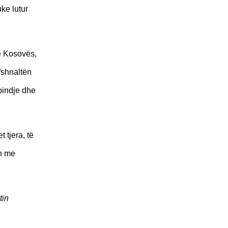
ke lutur
të Kosovës,
fshnaltën
 bindje dhe
 tjera, të
in me
tin