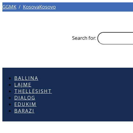
GGMK
/
KosovaKosovo
Search for:
BALLINA
LAJME
THELLËSISHT
DIALOG
EDUKIM
BARAZI