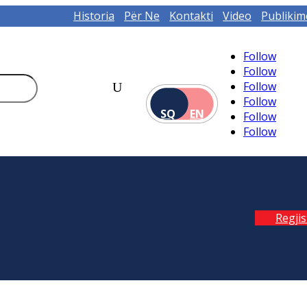
Historia
Për Ne
Kontakti
Video
Publikim
Follow
Follow
Follow
Follow
SQ
EN
Follow
Follow
Regji