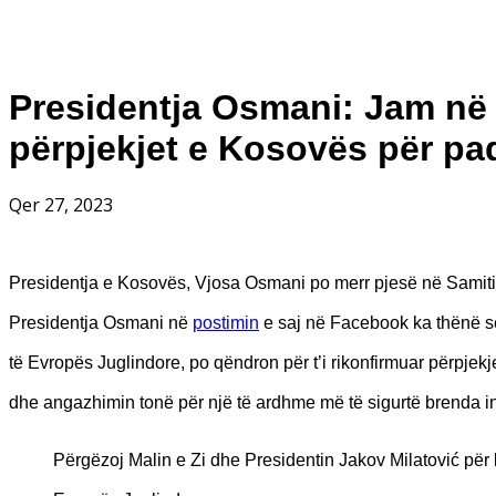
Presidentja Osmani: Jam në P
përpjekjet e Kosovës për paq
Qer 27, 2023
Presidentja e Kosovës, Vjosa Osmani po merr pjesë në Samiti
Presidentja Osmani në
postimin
e saj në Facebook ka thënë se
të Evropës Juglindore, po qëndron për t’i rikonfirmuar përpje
dhe angazhimin tonë për një të ardhme më të sigurtë brenda in
Përgëzoj Malin e Zi dhe Presidentin Jakov Milatović për