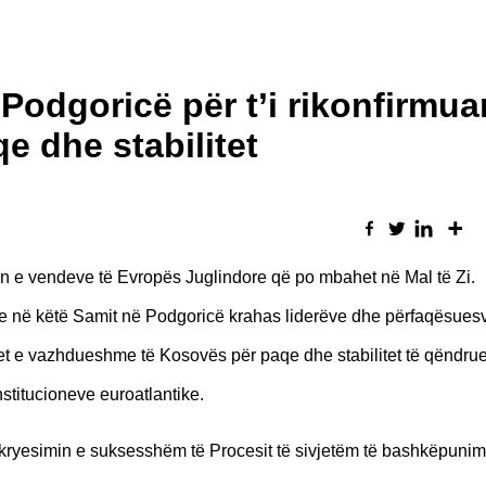
odgoricë për t’i rikonfirmua
e dhe stabilitet
n e vendeve të Evropës Juglindore që po mbahet në Mal të Zi.
 në këtë Samit në Podgoricë krahas liderëve dhe përfaqësuesve
kjet e vazhdueshme të Kosovës për paqe dhe stabilitet të qëndru
stitucioneve euroatlantike.
 kryesimin e suksesshëm të Procesit të sivjetëm të bashkëpunimi