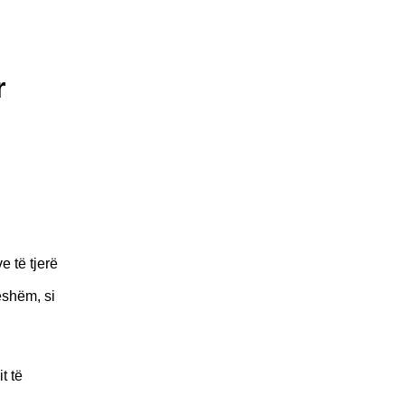
r
 të tjerë
eshëm, si
t të