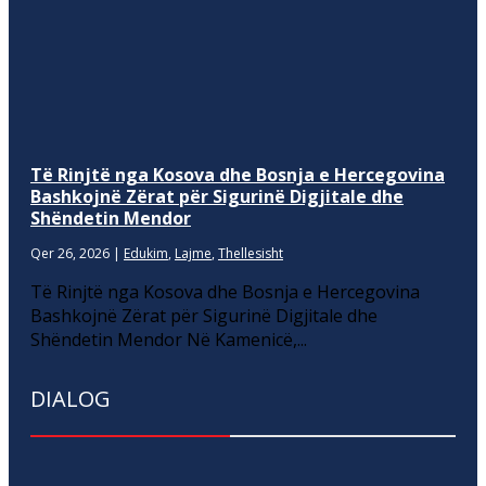
Të Rinjtë nga Kosova dhe Bosnja e Hercegovina
Bashkojnë Zërat për Sigurinë Digjitale dhe
Shëndetin Mendor
Qer 26, 2026
|
Edukim
,
Lajme
,
Thellesisht
Të Rinjtë nga Kosova dhe Bosnja e Hercegovina
Bashkojnë Zërat për Sigurinë Digjitale dhe
Shëndetin Mendor Në Kamenicë,...
DIALOG