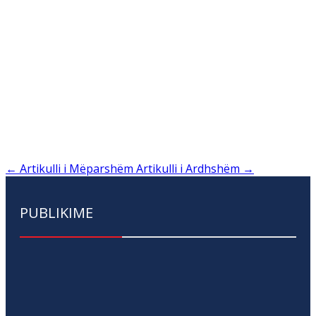
←
Artikulli i Mëparshëm
Artikulli i Ardhshëm
→
PUBLIKIME