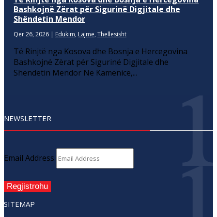
Bashkojnë Zërat për Sigurinë Digjitale dhe
Shëndetin Mendor
Qer 26, 2026
|
Edukim
,
Lajme
,
Thellesisht
Të Rinjtë nga Kosova dhe Bosnja e Hercegovina
Bashkojnë Zërat për Sigurinë Digjitale dhe
Shëndetin Mendor Në Kamenicë,...
NEWSLETTER
Email Address
Regjistrohu
SITEMAP