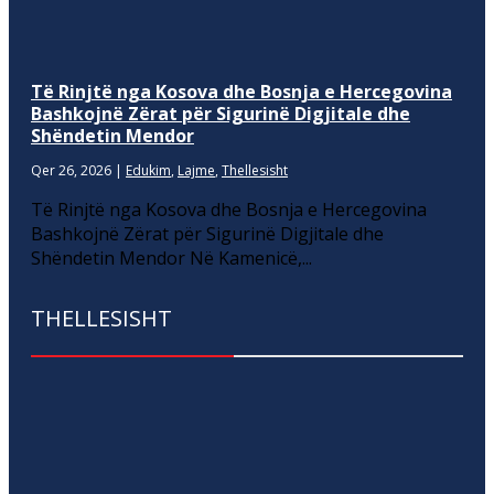
Të Rinjtë nga Kosova dhe Bosnja e Hercegovina
Bashkojnë Zërat për Sigurinë Digjitale dhe
Shëndetin Mendor
Qer 26, 2026
|
Edukim
,
Lajme
,
Thellesisht
Të Rinjtë nga Kosova dhe Bosnja e Hercegovina
Bashkojnë Zërat për Sigurinë Digjitale dhe
Shëndetin Mendor Në Kamenicë,...
THELLESISHT