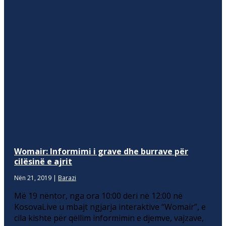
Womair: Informimi i grave dhe burrave për
cilësinë e ajrit
Nën 21, 2019
|
Barazi
Më 19 nëntor, nga ora 10:00 deri në 12:00 në
KosovaLive u mbajt ngjarja interaktive “Womair”, e
cila kishte për qëllim informimin e djemve, vajzave,