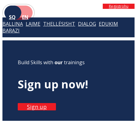
Regjistrohu
SQ
EN
BALLINA
LAJME
THELLËSISHT
DIALOG
EDUKIM
BARAZI
Build Skills with
our
trainings
Sign up now!
Sign up