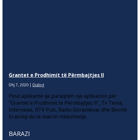
Grantet e Prodhimit të Përmbajtjes II
Dhj 7, 2020
|
Dialog
Pesë aplikantë që paraqitën një aplikacion për
“Grantet e Prodhimit të Përmbajtjes II”, Tv Tema,
Internews, RTV Puls, Radio Gorazdevac dhe Besnik
Krasniqi do të marrin mbështetje.
BARAZI