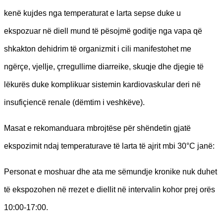
kenë kujdes nga temperaturat e larta sepse duke u
ekspozuar në diell mund të pësojmë goditje nga vapa që
shkakton dehidrim të organizmit i cili manifestohet me
ngërçe, vjellje, çrregullime diarreike, skuqje dhe djegie të
lëkurës duke komplikuar sistemin kardiovaskular deri në
insufiçiencë renale (dëmtim i veshkëve).
Masat e rekomanduara mbrojtëse për shëndetin gjatë
ekspozimit ndaj temperaturave të larta të ajrit mbi 30°C janë:
Personat e moshuar dhe ata me sëmundje kronike nuk duhet
të ekspozohen në rrezet e diellit në intervalin kohor prej orës
10:00-17:00.