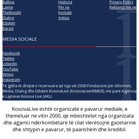
Ballina
Historia
Privacy Policy
Lajme
Për ne
Reklamo me ne
Thellësisht
Kontakt
Dialog
Arkiva
Edukim
Barazi
MEDIA SOCIALE
Facebook
Twitter
Linkedin
YouTube
Vimeo
Instagram
Të gjitha të drejtat e rezervuara që nga viti 2000 Fondacioni për Informim,
Media, Dialog dhe Edukim KosovaLive (KosovaLive/KIMDE), më parë Agjencia
e Lajmeve Kosova Live (AKL).
KosovaLive është organizatë e pavarur mediale, e
themeluar në vitin 2000, që mbështetet nga organizata
dhe agjenci ndërkombëtare të cilat vlerësojnë gazetarinë
dhe shtypin e pavarur, të paanshëm dhe kredibil.