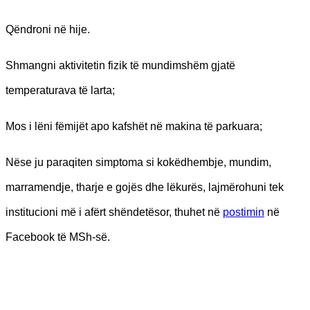
Qëndroni në hije.
Shmangni aktivitetin fizik të mundimshëm gjatë
temperaturava të larta;
Mos i lëni fëmijët apo kafshët në makina të parkuara;
Nëse ju paraqiten simptoma si kokëdhembje, mundim,
marramendje, tharje e gojës dhe lëkurës, lajmërohuni tek
institucioni më i afërt shëndetësor, thuhet në
postimin
në
Facebook të MSh-së.