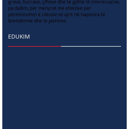
grave, burrave, çifteve dhe të gjithë të interesuarve,
pa dallim, për mënyrat më efektive për
përmirësimin e cilësisë së ajrit në hapësira të
brendshme dhe të jashtme.
EDUKIM