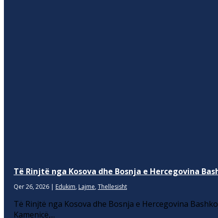
Të Rinjtë nga Kosova dhe Bosnja e Hercegovina Bash
Qer 26, 2026
|
Edukim
,
Lajme
,
Thellesisht
Të Rinjtë nga Kosova dhe Bosnja e Hercegovina Bashkoj
Kamenicë,...