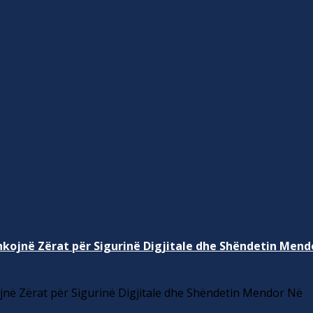
kojnë Zërat për Sigurinë Digjitale dhe Shëndetin Mend
në Zërat për Sigurinë Digjitale dhe Shëndetin Mendor Në