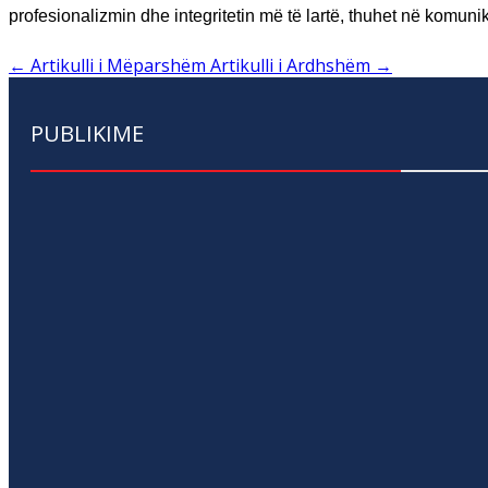
profesionalizmin dhe integritetin më të lartë, thuhet në komu
←
Artikulli i Mëparshëm
Artikulli i Ardhshëm
→
PUBLIKIME