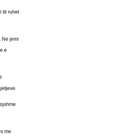
 të ruhet
. Ne jemi
Ne e
ë
jetjeve.
vojshme
ës me