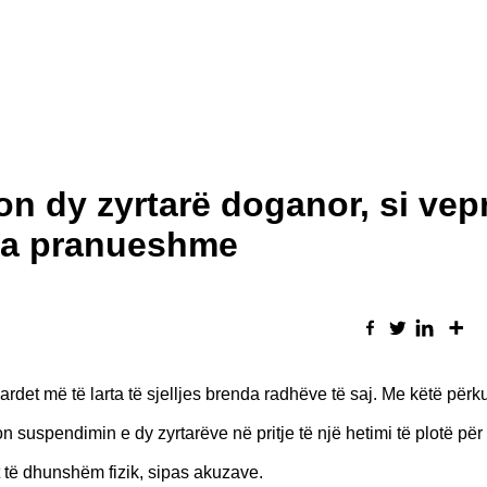
 dy zyrtarë doganor, si vepr
 pa pranueshme
det më të larta të sjelljes brenda radhëve të saj. Me këtë përk
n suspendimin e dy zyrtarëve në pritje të një hetimi të plotë për
kt të dhunshëm fizik, sipas akuzave.