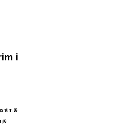
im i
ushtim të
 një