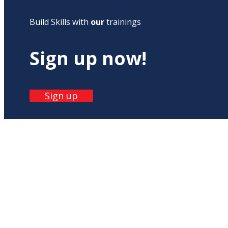
Build Skills with
our
trainings
Sign up now!
Sign up