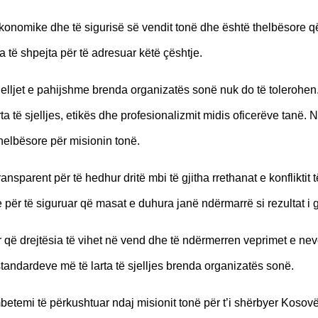
konomike dhe të sigurisë së vendit tonë dhe është thelbësore që
a të shpejta për të adresuar këtë çështje.
ljet e pahijshme brenda organizatës sonë nuk do të tolerohen
a të sjelljes, etikës dhe profesionalizmit midis oficerëve tanë. 
thelbësore për misionin tonë.
ansparent për të hedhur dritë mbi të gjitha rrethanat e konfliktit t
 për të siguruar që masat e duhura janë ndërmarrë si rezultat i g
 që drejtësia të vihet në vend dhe të ndërmerren veprimet e ne
standardeve më të larta të sjelljes brenda organizatës sonë.
etemi të përkushtuar ndaj misionit tonë për t’i shërbyer Kosov