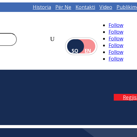
Historia
Për Ne
Kontakti
Video
Publikim
Follow
Follow
Follow
Follow
SQ
EN
Follow
Follow
Regji