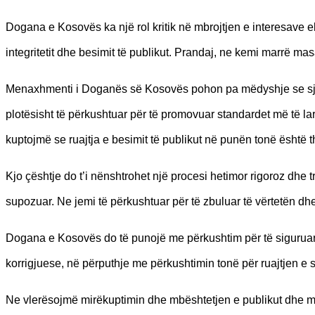
Dogana e Kosovës ka një rol kritik në mbrojtjen e interesave e
integritetit dhe besimit të publikut. Prandaj, ne kemi marrë mas
Menaxhmenti i Doganës së Kosovës pohon pa mëdyshje se sjel
plotësisht të përkushtuar për të promovuar standardet më të lart
kuptojmë se ruajtja e besimit të publikut në punën tonë është 
Kjo çështje do t’i nënshtrohet një procesi hetimor rigoroz dhe tr
supozuar. Ne jemi të përkushtuar për të zbuluar të vërtetën dhe
Dogana e Kosovës do të punojë me përkushtim për të siguruar
korrigjuese, në përputhje me përkushtimin tonë për ruajtjen e 
Ne vlerësojmë mirëkuptimin dhe mbështetjen e publikut dhe mb