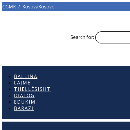
GGMK
/
KosovaKosovo
Search for:
BALLINA
LAJME
THELLËSISHT
DIALOG
EDUKIM
BARAZI