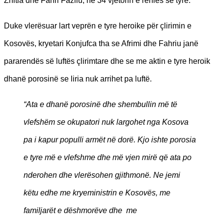
Zhitia dhe Fahri Fazliu, në 34 vjetorin e rënies së tyre.
Duke vlerësuar lart veprën e tyre heroike për çlirimin e
Kosovës, kryetari Konjufca tha se Afrimi dhe Fahriu janë
pararendës së luftës çlirimtare dhe se me aktin e tyre heroik
dhanë porosinë se liria nuk arrihet pa luftë.
“Ata e dhanë porosinë dhe shembullin më të
vlefshëm se okupatori nuk largohet nga Kosova
pa i kapur populli armët në dorë. Kjo ishte porosia
e tyre më e vlefshme dhe më vjen mirë që ata po
nderohen dhe vlerësohen gjithmonë. Ne jemi
këtu edhe me kryeministrin e Kosovës, me
familjarët e dëshmorëve dhe me