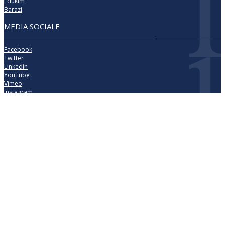
Edukim
Barazi
MEDIA SOCIALE
Facebook
Twitter
Linkedin
YouTube
Vimeo
Instagram
Të gjitha të drejtat e rezervuara që nga viti 2000 Fondacioni për Informim,
Media, Dialog dhe Edukim KosovaLive (KosovaLive/KIMDE), më parë Agjencia
e Lajmeve Kosova Live (AKL).
KosovaLive është organizatë e pavarur mediale, e
themeluar në vitin 2000, që mbështetet nga organizata
dhe agjenci ndërkombëtare të cilat vlerësojnë gazetarinë
dhe shtypin e pavarur, të paanshëm dhe kredibil.
X
Close