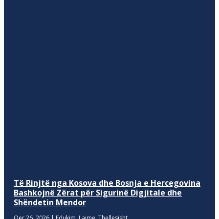
Të Rinjtë nga Kosova dhe Bosnja e Hercegovina
Bashkojnë Zërat për Sigurinë Digjitale dhe
Shëndetin Mendor
Qer 26, 2026
|
Edukim
,
Lajme
,
Thellesisht