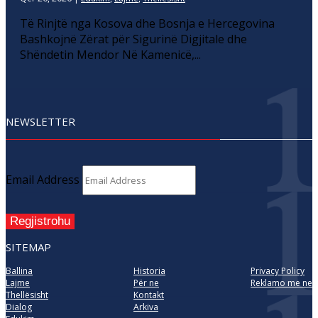
Të Rinjtë nga Kosova dhe Bosnja e Hercegovina
Bashkojnë Zërat për Sigurinë Digjitale dhe
Shëndetin Mendor Në Kamenicë,...
NEWSLETTER
Email Address
Regjistrohu
SITEMAP
Ballina
Historia
Privacy Policy
Lajme
Për ne
Reklamo me ne
Thellësisht
Kontakt
Dialog
Arkiva