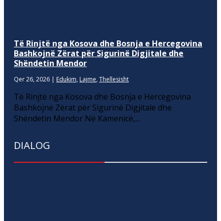
Të Rinjtë nga Kosova dhe Bosnja e Hercegovina
Bashkojnë Zërat për Sigurinë Digjitale dhe
Shëndetin Mendor
Qer 26, 2026
|
Edukim
,
Lajme
,
Thellesisht
Të Rinjtë nga Kosova dhe Bosnja e Hercegovina
Bashkojnë Zërat për Sigurinë Digjitale dhe
Shëndetin Mendor Në Kamenicë,...
DIALOG