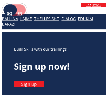
Regjistrohu
SQ
EN
BALLINA
LAJME
THELLËSISHT
DIALOG
EDUKIM
BARAZI
Build Skills with
our
trainings
Sign up now!
Sign up