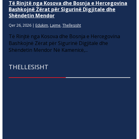
Të Rinjtë nga Kosova dhe Bosnja e Hercegovina
Bashkojnë Zërat për Sigurinë Digjitale dhe
Shëndetin Mendor
Qer 26, 2026
|
Edukim
,
Lajme
,
Thellesisht
Të Rinjtë nga Kosova dhe Bosnja e Hercegovina
Bashkojnë Zërat për Sigurinë Digjitale dhe
Shëndetin Mendor Në Kamenicë,...
THELLESISHT