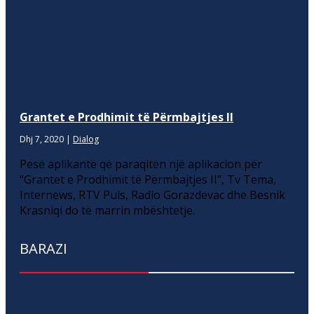
Grantet e Prodhimit të Përmbajtjes II
Dhj 7, 2020
|
Dialog
Pesë aplikantë që paraqitën një aplikacion për
“Grantet e Prodhimit të Përmbajtjes II”, Tv Tema,
Internews, RTV Puls, Radio Gorazdevac dhe Besnik
Krasniqi do të marrin mbështetje.
BARAZI