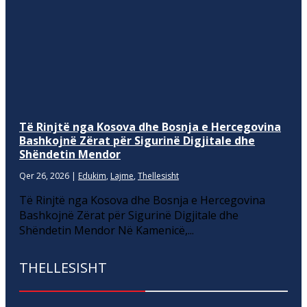
Të Rinjtë nga Kosova dhe Bosnja e Hercegovina
Bashkojnë Zërat për Sigurinë Digjitale dhe
Shëndetin Mendor
Qer 26, 2026
|
Edukim
,
Lajme
,
Thellesisht
Të Rinjtë nga Kosova dhe Bosnja e Hercegovina
Bashkojnë Zërat për Sigurinë Digjitale dhe
Shëndetin Mendor Në Kamenicë,...
THELLESISHT