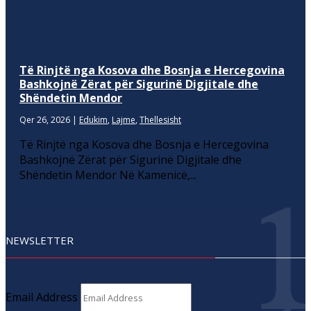
Të Rinjtë nga Kosova dhe Bosnja e Hercegovina
Bashkojnë Zërat për Sigurinë Digjitale dhe
Shëndetin Mendor
Qer 26, 2026
|
Edukim
,
Lajme
,
Thellesisht
Të Rinjtë nga Kosova dhe Bosnja e Hercegovina
Bashkojnë Zërat për Sigurinë Digjitale dhe
Shëndetin Mendor Në Kamenicë,...
NEWSLETTER
Email Address