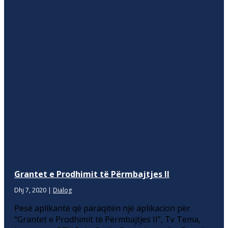
Grantet e Prodhimit të Përmbajtjes II
Dhj 7, 2020
|
Dialog
Pesë aplikantë që paraqitën një aplikacion për
“Grantet e Prodhimit të Përmbajtjes II”, Tv Tema,