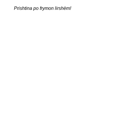
Prishtina po frymon lirshëm!