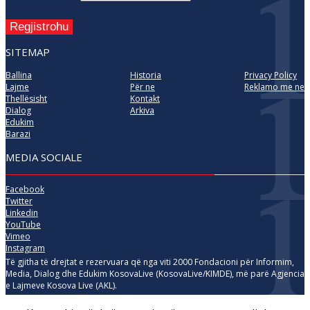
Regjistrohu
SITEMAP
Ballina
Historia
Privacy Policy
Lajme
Për ne
Reklamo me ne
Thellësisht
Kontakt
Dialog
Arkiva
Edukim
Barazi
MEDIA SOCIALE
Facebook
Twitter
Linkedin
YouTube
Vimeo
Instagram
Të gjitha të drejtat e rezervuara që nga viti 2000 Fondacioni për Informim,
Media, Dialog dhe Edukim KosovaLive (KosovaLive/KIMDE), më parë Agjencia
e Lajmeve Kosova Live (AKL).