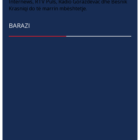
Internews, RTV Puls, Radio Gorazdevac dhe Besnik
Krasniqi do të marrin mbështetje.
BARAZI