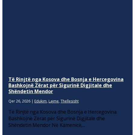
Të Rinjtë nga Kosova dhe Bosnja e Hercegovina
Bashkojnë Zërat për Sigurinë Digjitale dhe
Shëndetin Mendor
Qer 26, 2026
|
Edukim
,
Lajme
,
Thellesisht
Të Rinjtë nga Kosova dhe Bosnja e Hercegovina
Bashkojnë Zërat për Sigurinë Digjitale dhe
Shëndetin Mendor Në Kamenicë,...