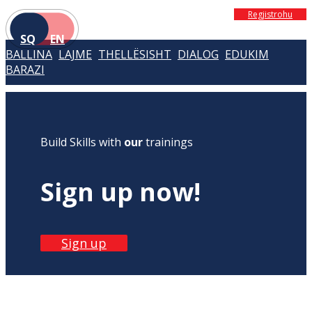
Regjistrohu
SQ
EN
BALLINA
LAJME
THELLËSISHT
DIALOG
EDUKIM
BARAZI
Build Skills with
our
trainings
Sign up now!
Sign up