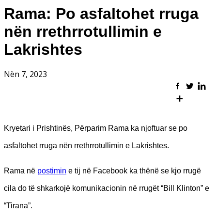
Rama: Po asfaltohet rruga
nën rrethrrotullimin e
Lakrishtes
Nën 7, 2023
Kryetari i Prishtinës, Përparim Rama ka njoftuar se po
asfaltohet rruga nën rrethrrotullimin e Lakrishtes.
Rama në
postimin
e tij në Facebook ka thënë se kjo rrugë
cila do të shkarkojë komunikacionin në rrugët “Bill Klinton” e
“Tirana”.