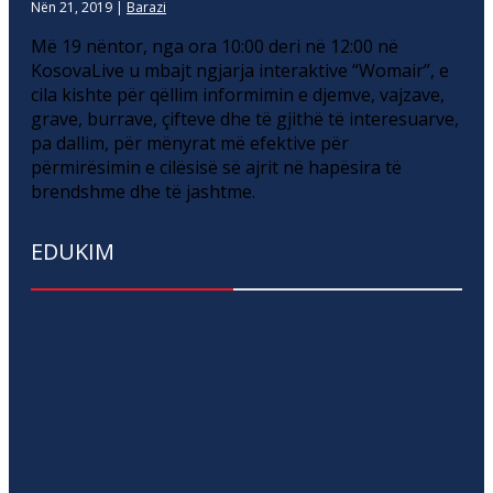
Nën 21, 2019
|
Barazi
Më 19 nëntor, nga ora 10:00 deri në 12:00 në
KosovaLive u mbajt ngjarja interaktive “Womair”, e
cila kishte për qëllim informimin e djemve, vajzave,
grave, burrave, çifteve dhe të gjithë të interesuarve,
pa dallim, për mënyrat më efektive për
përmirësimin e cilësisë së ajrit në hapësira të
brendshme dhe të jashtme.
EDUKIM