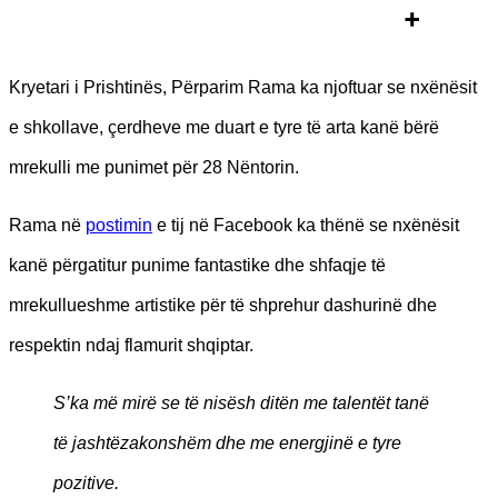
Kryetari i Prishtinës, Përparim Rama ka njoftuar se nxënësit
e shkollave, çerdheve me duart e tyre të arta kanë bërë
mrekulli me punimet për 28 Nëntorin.
Rama në
postimin
e tij në Facebook ka thënë se nxënësit
kanë përgatitur punime fantastike dhe shfaqje të
mrekullueshme artistike për të shprehur dashurinë dhe
respektin ndaj flamurit shqiptar.
S’ka më mirë se të nisësh ditën me talentët tanë
të jashtëzakonshëm dhe me energjinë e tyre
pozitive.