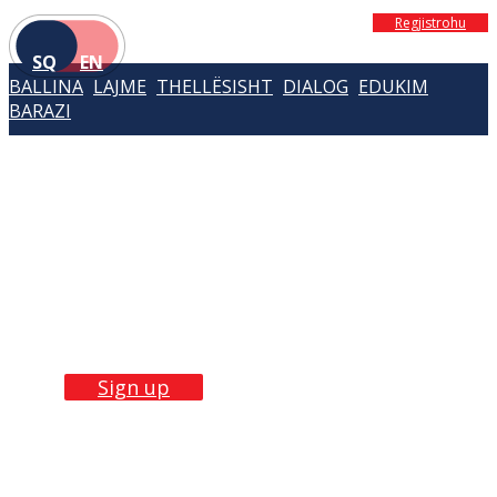
Regjistrohu
SQ
EN
BALLINA
LAJME
THELLËSISHT
DIALOG
EDUKIM
BARAZI
Build Skills with
our
trainings
Sign up now!
Sign up