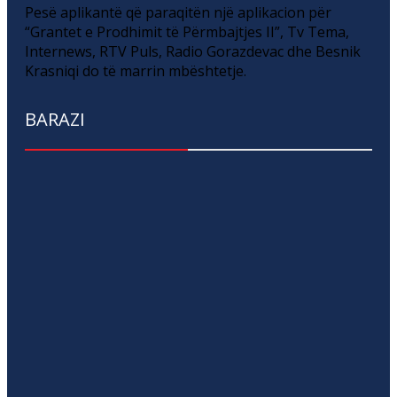
Pesë aplikantë që paraqitën një aplikacion për
“Grantet e Prodhimit të Përmbajtjes II”, Tv Tema,
Internews, RTV Puls, Radio Gorazdevac dhe Besnik
Krasniqi do të marrin mbështetje.
BARAZI