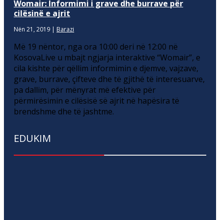
Womair: Informimi i grave dhe burrave për
cilësinë e ajrit
Nën 21, 2019
|
Barazi
Më 19 nëntor, nga ora 10:00 deri në 12:00 në
KosovaLive u mbajt ngjarja interaktive “Womair”, e
cila kishte për qëllim informimin e djemve, vajzave,
grave, burrave, çifteve dhe të gjithë të interesuarve,
pa dallim, për mënyrat më efektive për
përmirësimin e cilësisë së ajrit në hapësira të
brendshme dhe të jashtme.
EDUKIM