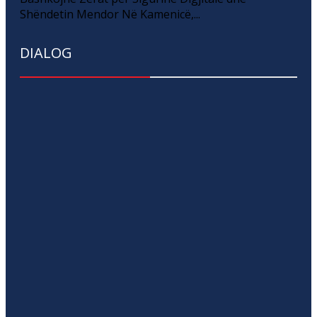
Shëndetin Mendor Në Kamenicë,...
DIALOG