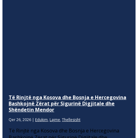
Të Rinjtë nga Kosova dhe Bosnja e Hercegovina
Bashkojnë Zërat për Sigurinë Digjitale dhe
Shëndetin Mendor
Qer 26, 2026
|
Edukim
,
Lajme
,
Thellesisht
Të Rinjtë nga Kosova dhe Bosnja e Hercegovina
Bashkojnë Zërat për Sigurinë Digjitale dhe