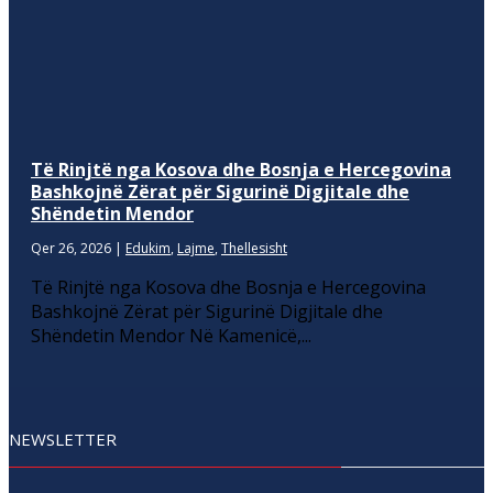
Të Rinjtë nga Kosova dhe Bosnja e Hercegovina
Bashkojnë Zërat për Sigurinë Digjitale dhe
Shëndetin Mendor
Qer 26, 2026
|
Edukim
,
Lajme
,
Thellesisht
Të Rinjtë nga Kosova dhe Bosnja e Hercegovina
Bashkojnë Zërat për Sigurinë Digjitale dhe
Shëndetin Mendor Në Kamenicë,...
NEWSLETTER