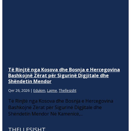
Të Rinjtë nga Kosova dhe Bosnja e Hercegovina
Bashkojnë Zërat për Sigurinë Digjitale dhe
Shëndetin Mendor
Qer 26, 2026
|
Edukim
,
Lajme
,
Thellesisht
Të Rinjtë nga Kosova dhe Bosnja e Hercegovina
Bashkojnë Zërat për Sigurinë Digjitale dhe
Shëndetin Mendor Në Kamenicë,...
THELLESISHT