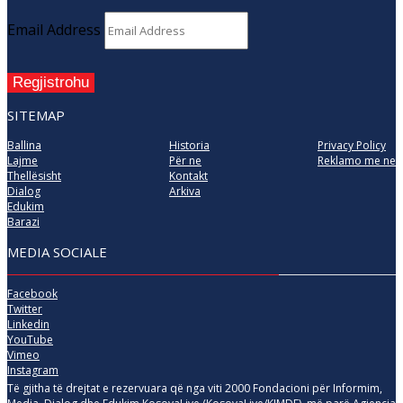
Email Address
Regjistrohu
SITEMAP
Ballina
Historia
Privacy Policy
Lajme
Për ne
Reklamo me ne
Thellësisht
Kontakt
Dialog
Arkiva
Edukim
Barazi
MEDIA SOCIALE
Facebook
Twitter
Linkedin
YouTube
Vimeo
Instagram
Të gjitha të drejtat e rezervuara që nga viti 2000 Fondacioni për Informim,