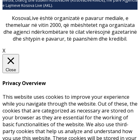
Media, Dialog dhe Edukim KosovaLive (KosovaLive/KIMDE), më parë Agjencia
e Lajmeve Kosova Live (AKL).
KosovaLive është organizatë e pavarur mediale, e
themeluar në vitin 2000, që mbështetet nga organizata
dhe agjenci ndërkombëtare të cilat vlerësojnë gazetarinë
dhe shtypin e pavarur, të paanshëm dhe kredibil.
X
Close
Privacy Overview
This website uses cookies to improve your experience
while you navigate through the website. Out of these, the
cookies that are categorized as necessary are stored on
your browser as they are essential for the working of
basic functionalities of the website. We also use third-
party cookies that help us analyze and understand how
you use this website. These cookies will be stored in your