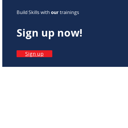
Build Skills with
our
trainings
Sign up now!
Sign up