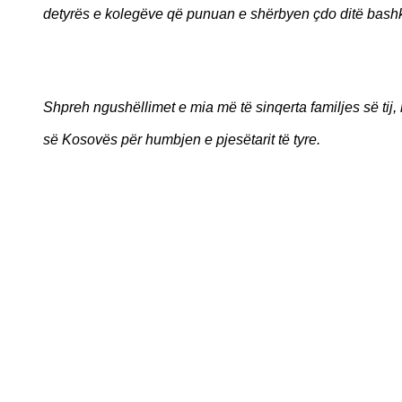
detyrës e kolegëve që punuan e shërbyen çdo ditë bash
Shpreh ngushëllimet e mia më të sinqerta familjes së tij,
së Kosovës për humbjen e pjesëtarit të tyre.