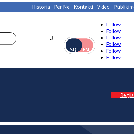
Historia
Për Ne
Kontakti
Video
Publikim
Follow
Follow
Follow
Follow
SQ
EN
Follow
Follow
Regji