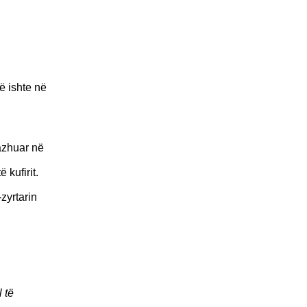
ë ishte në
gazhuar në
 kufirit.
zyrtarin
 të