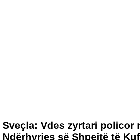
Sveçla: Vdes zyrtari policor 
Ndërhyrjes së Shpejtë të Kufi