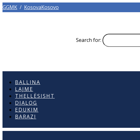
GGMK
/
KosovaKosovo
Search for:
BALLINA
LAJME
THELLËSISHT
DIALOG
EDUKIM
BARAZI