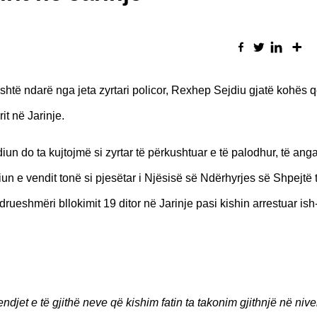
shtë ndarë nga jeta zyrtari policor, Rexhep Sejdiu gjatë kohës q
it në Jarinje.
un do ta kujtojmë si zyrtar të përkushtuar e të palodhur, të an
iun e vendit tonë si pjesëtar i Njësisë së Ndërhyrjes së Shpejtë të
drueshmëri bllokimit 19 ditor në Jarinje pasi kishin arrestuar ish-
jet e të gjithë neve që kishim fatin ta takonim gjithnjë në nivel