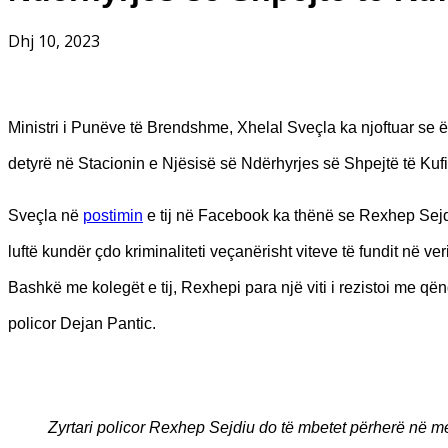
Dhj 10, 2023
Ministri i Punëve të Brendshme, Xhelal Sveçla ka njoftuar se ë
detyrë në Stacionin e Njësisë së Ndërhyrjes së Shpejtë të Kufir
Sveçla në
postimin
e tij në Facebook ka thënë se Rexhep Sejdi
luftë kundër çdo kriminaliteti veçanërisht viteve të fundit në ver
Bashkë me kolegët e tij, Rexhepi para një viti i rezistoi me qën
policor Dejan Pantic.
Zyrtari policor Rexhep Sejdiu do të mbetet përherë në mend