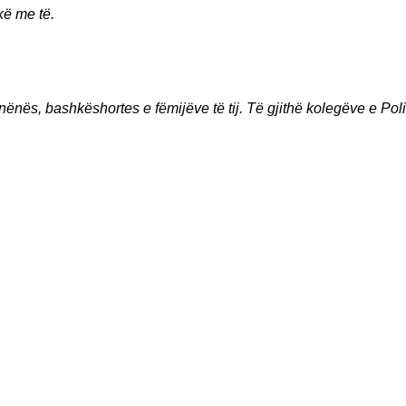
kë me të.
 nënës, bashkëshortes e fëmijëve të tij. Të gjithë kolegëve e Pol