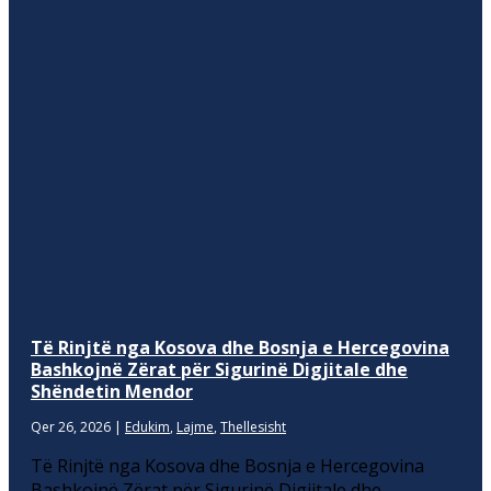
Të Rinjtë nga Kosova dhe Bosnja e Hercegovina
Bashkojnë Zërat për Sigurinë Digjitale dhe
Shëndetin Mendor
Qer 26, 2026
|
Edukim
,
Lajme
,
Thellesisht
Të Rinjtë nga Kosova dhe Bosnja e Hercegovina
Bashkojnë Zërat për Sigurinë Digjitale dhe