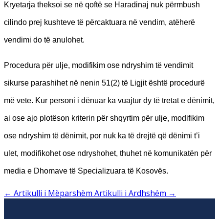
Kryetarja theksoi se në qoftë se Haradinaj nuk përmbush
cilindo prej kushteve të përcaktuara në vendim, atëherë
vendimi do të anulohet.
Procedura për ulje, modifikim ose ndryshim të vendimit
sikurse parashihet në nenin 51(2) të Ligjit është procedurë
më vete. Kur personi i dënuar ka vuajtur dy të tretat e dënimit,
ai ose ajo plotëson kriterin për shqyrtim për ulje, modifikim
ose ndryshim të dënimit, por nuk ka të drejtë që dënimi t’i
ulet, modifikohet ose ndryshohet, thuhet në komunikatën për
media e Dhomave të Specializuara të Kosovës.
←
Artikulli i Mëparshëm
Artikulli i Ardhshëm
→