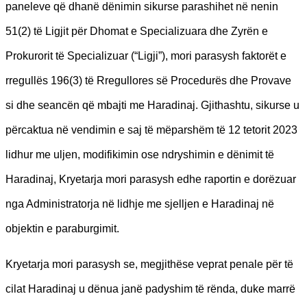
paneleve që dhanë dënimin sikurse parashihet në nenin
51(2) të Ligjit për Dhomat e Specializuara dhe Zyrën e
Prokurorit të Specializuar (“Ligji”), mori parasysh faktorët e
rregullës 196(3) të Rregullores së Procedurës dhe Provave
si dhe seancën që mbajti me Haradinaj. Gjithashtu, sikurse u
përcaktua në vendimin e saj të mëparshëm të 12 tetorit 2023
lidhur me uljen, modifikimin ose ndryshimin e dënimit të
Haradinaj, Kryetarja mori parasysh edhe raportin e dorëzuar
nga Administratorja në lidhje me sjelljen e Haradinaj në
objektin e paraburgimit.
Kryetarja mori parasysh se, megjithëse veprat penale për të
cilat Haradinaj u dënua janë padyshim të rënda, duke marrë