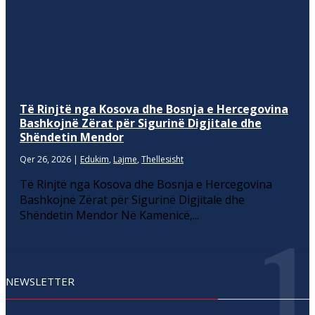
Të Rinjtë nga Kosova dhe Bosnja e Hercegovina
Bashkojnë Zërat për Sigurinë Digjitale dhe
Shëndetin Mendor
Qer 26, 2026
|
Edukim
,
Lajme
,
Thellesisht
Të Rinjtë nga Kosova dhe Bosnja e Hercegovina
Bashkojnë Zërat për Sigurinë Digjitale dhe
Shëndetin Mendor Në Kamenicë,...
NEWSLETTER