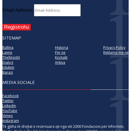
Email Address
Regjistrohu
SITEMAP
Ballina
Historia
Privacy Policy
Lajme
Për ne
Reklamo me ne
Thellësisht
Kontakt
Dialog
Arkiva
Edukim
Barazi
MEDIA SOCIALE
Facebook
Twitter
Linkedin
YouTube
Vimeo
Instagram
Të gjitha të drejtat e rezervuara që nga viti 2000 Fondacioni për Informim,