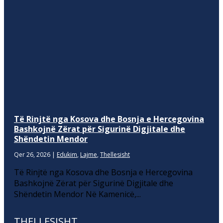
Të Rinjtë nga Kosova dhe Bosnja e Hercegovina
Bashkojnë Zërat për Sigurinë Digjitale dhe
Shëndetin Mendor
Qer 26, 2026
|
Edukim
,
Lajme
,
Thellesisht
Të Rinjtë nga Kosova dhe Bosnja e Hercegovina
Bashkojnë Zërat për Sigurinë Digjitale dhe
Shëndetin Mendor Në Kamenicë,...
THELLESISHT