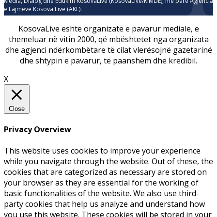
Media, Dialog dhe Edukim KosovaLive (KosovaLive/KIMDE), më parë Agjencia
e Lajmeve Kosova Live (AKL).
KosovaLive është organizatë e pavarur mediale, e
themeluar në vitin 2000, që mbështetet nga organizata
dhe agjenci ndërkombëtare të cilat vlerësojnë gazetarinë
dhe shtypin e pavarur, të paanshëm dhe kredibil.
X
Close
Privacy Overview
This website uses cookies to improve your experience
while you navigate through the website. Out of these, the
cookies that are categorized as necessary are stored on
your browser as they are essential for the working of
basic functionalities of the website. We also use third-
party cookies that help us analyze and understand how
you use this website. These cookies will be stored in your