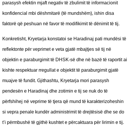
parasysh efektin mjaft negativ të zbulimit të informacionit
konfidencial mbi dëshmitarë (të mundshëm), ishin disa
faktorë që peshuan në favor të modifikimit të dënimit të tij.
Konkretisht, Kryetarja konstatoi se Haradinaj pati mundësi të
reflektonte për veprimet e veta gjatë mbajtjes së tij në
objektin e paraburgimit të DHSK-së dhe në bazë të raportit ai
kishte respektuar rregullat e objektit të paraburgimit gjatë
muajve të fundit. Gjithashtu, Kryetarja mori parasysh
pendesën e Haradinaj dhe zotimin e tij se nuk do të
përfshihej në veprime të tjera që mund të karakterizoheshin
si vepra penale kundër administrimit të drejtësisë dhe se do
t’i përmbushë të gjithë kushtet e përcaktuara për lirimin e tij.