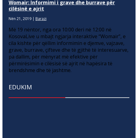
Womair: Informimi i grave dhe burrave për
cilësinë e ajrit
Nën 21, 2019
|
Barazi
Më 19 nëntor, nga ora 10:00 deri në 12:00 në
KosovaLive u mbajt ngjarja interaktive “Womair”, e
cila kishte për qëllim informimin e djemve, vajzave,
grave, burrave, çifteve dhe të gjithë të interesuarve,
pa dallim, për mënyrat më efektive për
përmirësimin e cilësisë së ajrit në hapësira të
brendshme dhe të jashtme.
EDUKIM