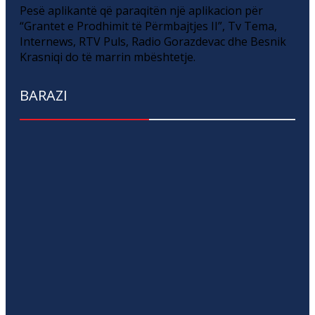
Pesë aplikantë që paraqitën një aplikacion për
“Grantet e Prodhimit të Përmbajtjes II”, Tv Tema,
Internews, RTV Puls, Radio Gorazdevac dhe Besnik
Krasniqi do të marrin mbështetje.
BARAZI