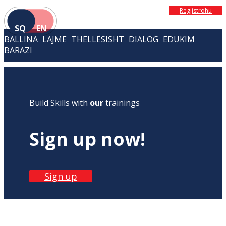
Regjistrohu
SQ
EN
BALLINA
LAJME
THELLËSISHT
DIALOG
EDUKIM
BARAZI
Build Skills with
our
trainings
Sign up now!
Sign up