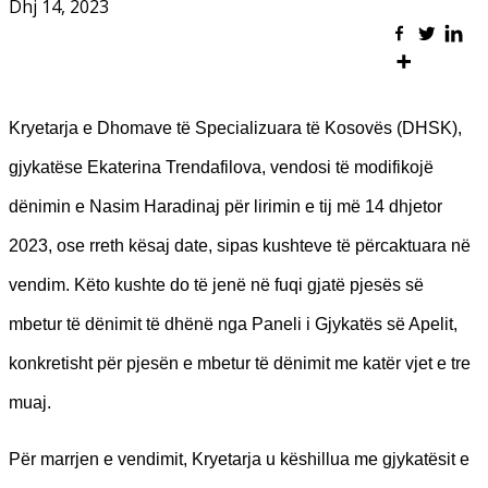
Dhj 14, 2023
Kryetarja e Dhomave të Specializuara të Kosovës (DHSK),
gjykatëse Ekaterina Trendafilova, vendosi të modifikojë
dënimin e Nasim Haradinaj për lirimin e tij më 14 dhjetor
2023, ose rreth kësaj date, sipas kushteve të përcaktuara në
vendim. Këto kushte do të jenë në fuqi gjatë pjesës së
mbetur të dënimit të dhënë nga Paneli i Gjykatës së Apelit,
konkretisht për pjesën e mbetur të dënimit me katër vjet e tre
muaj.
Për marrjen e vendimit, Kryetarja u këshillua me gjykatësit e