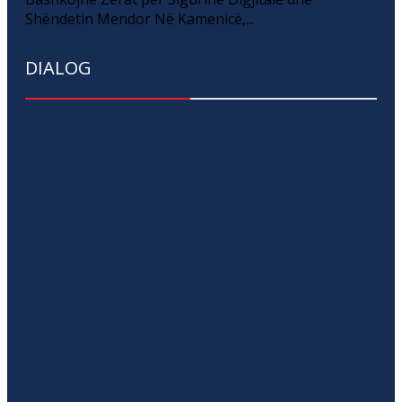
Shëndetin Mendor Në Kamenicë,...
DIALOG