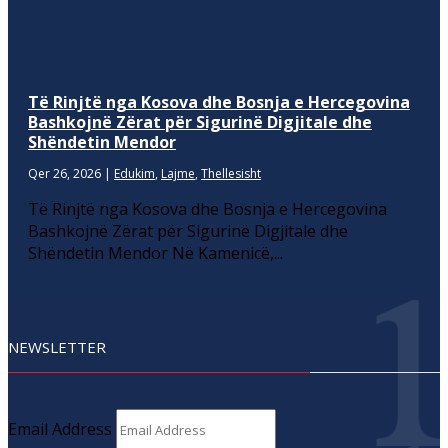
Të Rinjtë nga Kosova dhe Bosnja e Hercegovina
Bashkojnë Zërat për Sigurinë Digjitale dhe
Shëndetin Mendor
Qer 26, 2026
|
Edukim
,
Lajme
,
Thellesisht
Të Rinjtë nga Kosova dhe Bosnja e Hercegovina
Bashkojnë Zërat për Sigurinë Digjitale dhe
Shëndetin Mendor Në Kamenicë,...
NEWSLETTER
Email Address