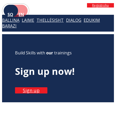
Regjistrohu
SQ
EN
BALLINA
LAJME
THELLËSISHT
DIALOG
EDUKIM
BARAZI
Build Skills with
our
trainings
Sign up now!
Sign up