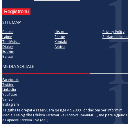
Regjistrohu
SITEMAP
Ballina
Historia
Privacy Policy
Lajme
Për ne
Reklamo me ne
Thellësisht
Kontakt
Dialog
Arkiva
Edukim
Barazi
MEDIA SOCIALE
Facebook
Twitter
Linkedin
YouTube
Vimeo
Instagram
Të gjitha të drejtat e rezervuara që nga viti 2000 Fondacioni për Informim,
Media, Dialog dhe Edukim KosovaLive (KosovaLive/KIMDE), më parë Agjencia
e Lajmeve Kosova Live (AKL).