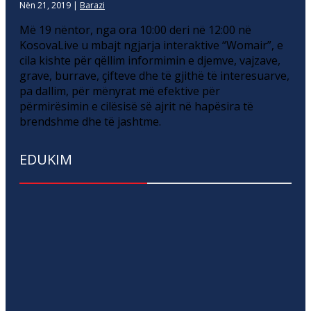
Nën 21, 2019
|
Barazi
Më 19 nëntor, nga ora 10:00 deri në 12:00 në
KosovaLive u mbajt ngjarja interaktive “Womair”, e
cila kishte për qëllim informimin e djemve, vajzave,
grave, burrave, çifteve dhe të gjithë të interesuarve,
pa dallim, për mënyrat më efektive për
përmirësimin e cilësisë së ajrit në hapësira të
brendshme dhe të jashtme.
EDUKIM