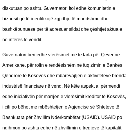
diskutuan po ashtu. Guvernatori ftoi edhe komunitetin e
biznesit që të identifikojë zgjidhje të mundshme dhe
bashkëpunuese për të adresuar sfidat dhe çështjet aktuale
në interes të vendit.
Guvernatori bëri edhe vlerësimet më të larta për Qeverinë
Amerikane, për rolin e rëndësishëm në fuqizimin e Bankës
Qendrore të Kosovës dhe mbarëvajtjen e aktiviteteve brenda
industrisë financiare në vend. Në këtë aspekt ai përmendi
edhe iniciativën për marrjen e vlerësimit kreditor të Kosovës,
i cili po bëhet me mbështetjen e Agjencisë së Shteteve të
Bashkuara për Zhvillim Ndërkombëtar (USAID). USAID po
ndihmon po ashtu edhe në zhvillimin e tregjeve të kapitalit,