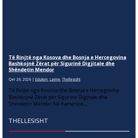
Të Rinjtë nga Kosova dhe Bosnja e Hercegovina
Bashkojnë Zërat për Sigurinë Digjitale dhe
Shëndetin Mendor
Qer 26, 2026
|
Edukim
,
Lajme
,
Thellesisht
Të Rinjtë nga Kosova dhe Bosnja e Hercegovina
Bashkojnë Zërat për Sigurinë Digjitale dhe
Shëndetin Mendor Në Kamenicë,...
THELLESISHT