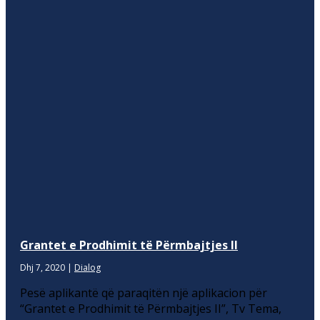
Grantet e Prodhimit të Përmbajtjes II
Dhj 7, 2020
|
Dialog
Pesë aplikantë që paraqitën një aplikacion për
“Grantet e Prodhimit të Përmbajtjes II”, Tv Tema,