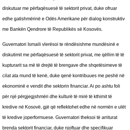
diskutuar me përfaqësuesë të sektorit privat, duke ofruar
edhe gatishmërinë e Odës Amerikane për dialog konstruktiv
me Bankën Qendrore të Republikës së Kosovës.
Guvernatori Ismaili vlerësoi te rëndësishme mundësinë e
diskutimit me përfaqësuesë të sektorit privat, me qëllim të të
kupturarit sa më të drejtë të brengave dhe shqetësimeve të
cilat ata mund të kenë, duke qenë kontribuues me peshë në
ekonominë e vendit dhe sektorin financiar. Ai po ashtu foli
për një përgjegjshmëri dhe kulturë të mirë të kthimit të
kredive në Kosovë, gjë që reflektohet edhe në normën e ulët
të kredive joperformuese. Guvernatori theksoi të arriturat
brenda sektorit financiar, duke njoftuar dhe specifikuar