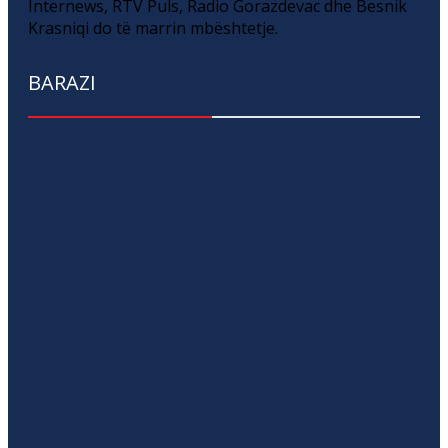
Internews, RTV Puls, Radio Gorazdevac dhe Besnik
Krasniqi do të marrin mbështetje.
BARAZI