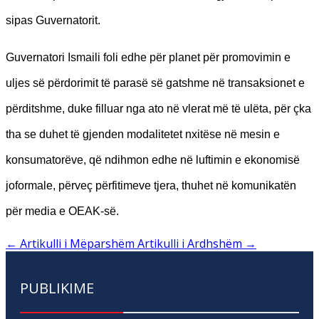
sipas Guvernatorit.
Guvernatori Ismaili foli edhe për planet për promovimin e
uljes së përdorimit të parasë së gatshme në transaksionet e
përditshme, duke filluar nga ato në vlerat më të ulëta, për çka
tha se duhet të gjenden modalitetet nxitëse në mesin e
konsumatorëve, që ndihmon edhe në luftimin e ekonomisë
joformale, përveç përfitimeve tjera, thuhet në komunikatën
për media e OEAK-së.
←
Artikulli i Mëparshëm
Artikulli i Ardhshëm
→
PUBLIKIME