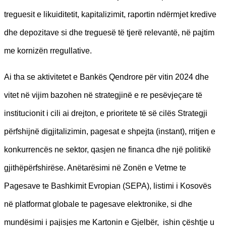
treguesit e likuiditetit, kapitalizimit, raportin ndërmjet kredive
dhe depozitave si dhe treguesë të tjerë relevantë, në pajtim
me kornizën rregullative.
Ai tha se aktivitetet e Bankës Qendrore për vitin 2024 dhe
vitet në vijim bazohen në strategjinë e re pesëvjeçare të
institucionit i cili ai drejton, e prioritete të së cilës Strategji
përfshijnë digjitalizimin, pagesat e shpejta (instant), rritjen e
konkurrencës ne sektor, qasjen ne financa dhe një politikë
gjithëpërfshirëse. Anëtarësimi në Zonën e Vetme te
Pagesave te Bashkimit Evropian (SEPA), listimi i Kosovës
në platformat globale te pagesave elektronike, si dhe
mundësimi i pajisjes me Kartonin e Gjelbër, ishin çështje u