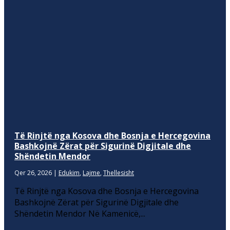
Të Rinjtë nga Kosova dhe Bosnja e Hercegovina
Bashkojnë Zërat për Sigurinë Digjitale dhe
Shëndetin Mendor
Qer 26, 2026
|
Edukim
,
Lajme
,
Thellesisht
Të Rinjtë nga Kosova dhe Bosnja e Hercegovina
Bashkojnë Zërat për Sigurinë Digjitale dhe
Shëndetin Mendor Në Kamenicë,...