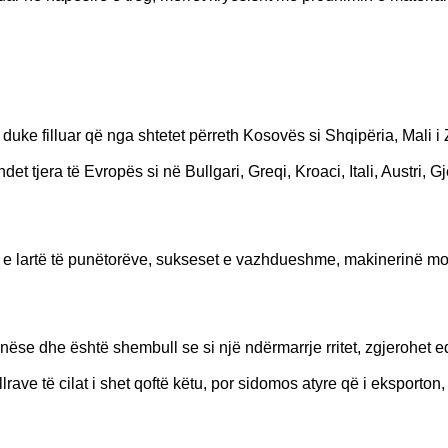
ke filluar që nga shtetet përreth Kosovës si Shqipëria, Mali i Z
t tjera të Evropës si në Bullgari, Greqi, Kroaci, Itali, Austri, G
in e lartë të punëtorëve, sukseset e vazhdueshme, makinerinë m
ënëse dhe është shembull se si një ndërmarrje rritet, zgjerohet 
lrave të cilat i shet qoftë këtu, por sidomos atyre që i eksporton,