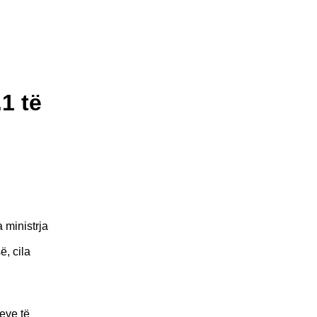
1 të
 ministrja
ë, cila
leve të