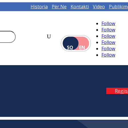
Historia
Për Ne
Kontakti
Video
Publikim
Follow
Follow
Follow
Follow
SQ
EN
Follow
Follow
Regji