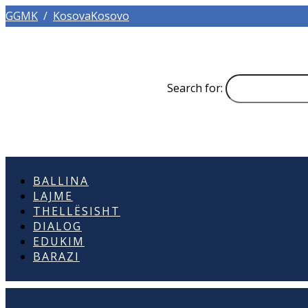
GGMK
/
KosovaKosovo
Search for:
BALLINA
LAJME
THELLËSISHT
DIALOG
EDUKIM
BARAZI