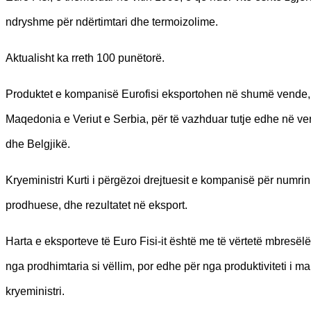
ndryshme për ndërtimtari dhe termoizolime.
Aktualisht ka rreth 100 punëtorë.
Produktet e kompanisë Eurofisi eksportohen në shumë vende, du
Maqedonia e Veriut e Serbia, për të vazhduar tutje edhe në vende
dhe Belgjikë.
Kryeministri Kurti i përgëzoi drejtuesit e kompanisë për numr
prodhuese, dhe rezultatet në eksport.
Harta e eksporteve të Euro Fisi-it është me të vërtetë mbresël
nga prodhimtaria si vëllim, por edhe për nga produktiviteti i mal
kryeministri.