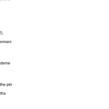
i,
jermani
oderne
edhe për
 tha