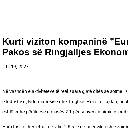
Kurti viziton kompaninë ”Eur
Pakos së Ringjalljes Ekono
Dhj 19, 2023
Në vazhdën e aktiviteteve të realizuara gjatë ditës së sotme, K
e Industrisë, Ndërmarrësisë dhe Tregtisë, Rozeta Hajdari, ndal
është edhe përfituese e masës 2.1 për subvencionimin e kredi
Euro Fisi, e themeluar në vitin 1995, e që ndër vite është zgje