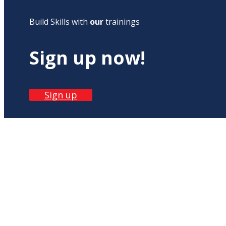
Build Skills with
our
trainings
Sign up now!
Sign up