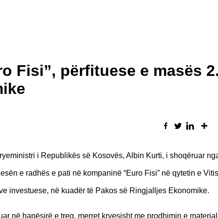
o Fisi”, përfituese e masës 2.
mike
ryeministri i Republikës së Kosovës, Albin Kurti, i shoqëruar nga
esën e radhës e pati në kompaninë “Euro Fisi” në qytetin e Vitis
ve investuese, në kuadër të Pakos së Ringjalljes Ekonomike.
ruar në hapësirë e treg, merret kryesisht me prodhimin e materia