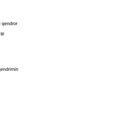
i qendror
 të
rqendrimin