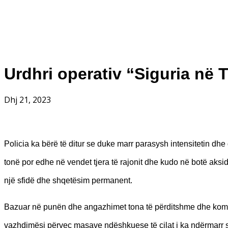
Urdhri operativ “Siguria në 
Dhj 21, 2023
Policia ka bërë të ditur se duke marr parasysh intensitetin d
tonë por edhe në vendet tjera të rajonit dhe kudo në botë aksi
një sfidë dhe shqetësim permanent.
Bazuar në punën dhe angazhimet tona të përditshme dhe kompe
vazhdimësi përveç masave ndëshkuese të cilat i ka ndërmarr s