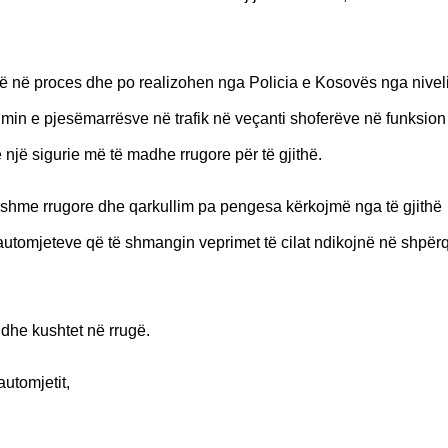
në në proces dhe po realizohen nga Policia e Kosovës nga nivel
jsimin e pjesëmarrësve në trafik në veçanti shoferëve në funksion
 një sigurie më të madhe rrugore për të gjithë.
rueshme rrugore dhe qarkullim pa pengesa kërkojmë nga të gjithë
 e automjeteve që të shmangin veprimet të cilat ndikojnë në shpë
 dhe kushtet në rrugë.​
automjetit,