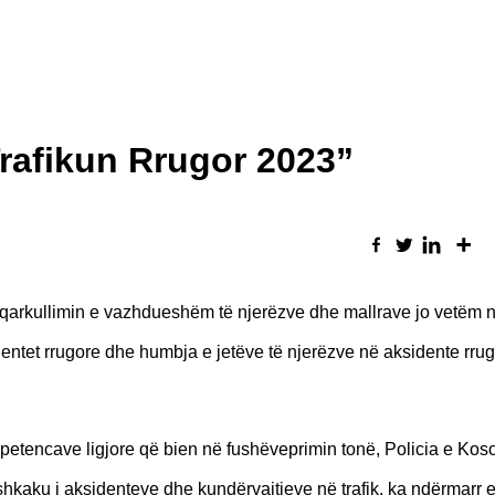
Trafikun Rrugor 2023”
he qarkullimin e vazhdueshëm të njerëzve dhe mallrave jo vetëm 
dentet rrugore dhe humbja e jetëve të njerëzve në aksidente rru
tencave ligjore që bien në fushëveprimin tonë, Policia e Kos
hkaku i aksidenteve dhe kundërvajtjeve në trafik, ka ndërmarr 