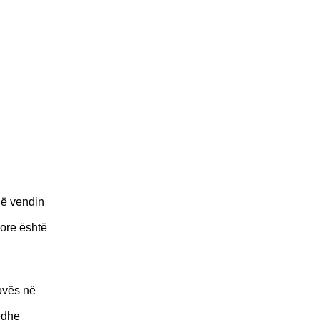
në vendin
gore është
ovës në
edhe