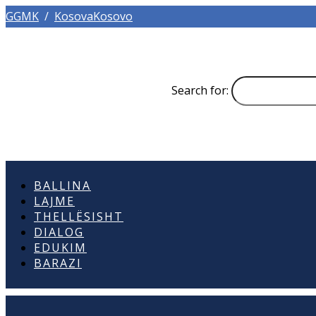
GGMK
/
KosovaKosovo
Search for:
BALLINA
LAJME
THELLËSISHT
DIALOG
EDUKIM
BARAZI