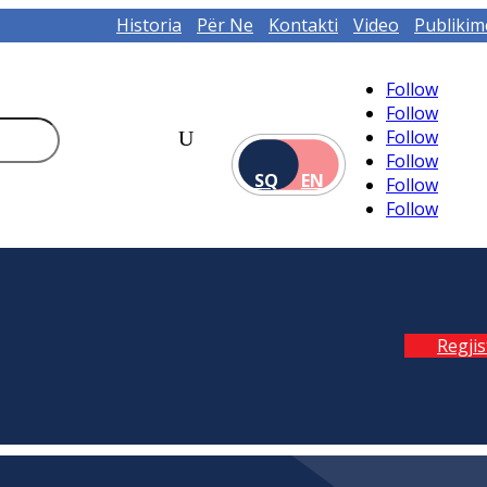
Historia
Për Ne
Kontakti
Video
Publikim
Follow
Follow
Follow
Follow
SQ
EN
Follow
Follow
Regji