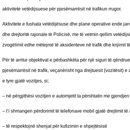
aktivitete vetëdijsuese për pjesëmarrësit në trafikun rrugor.
Aktivitete e fushata vetëdijësuse dhe plane operative ende ja
dhe drejtoritë rajonale të Policisë, me të vetmin qellim vetëdi
zvogëlimit edhe mëtejmë të aksidenteve në trafik dhe krijimit të
Për të arritur objektivat e përbashkëta për një siguri të qënd
pjesëmarrësit në trafik, veçanërisht nga drejtuesit (vozitësit)
e tyre gjatë vozitjes, si;
– në përgjithësi vozitjen e automjetit ta përshtatin me gjendjen
– t’i shmangen përdorimit të telefonave mobil gjatë drejtimit të 
– të respektojnë shenjat për kufizimin e shpejtësisë