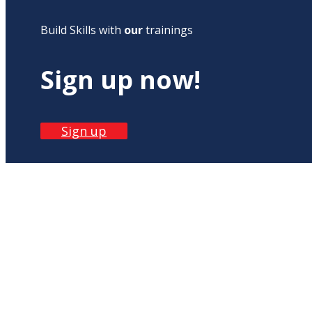
Build Skills with
our
trainings
Sign up now!
Sign up