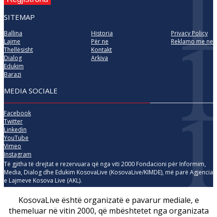
SITEMAP
Ballina
Historia
Privacy Policy
Lajme
Për ne
Reklamo me ne
Thellësisht
Kontakt
Dialog
Arkiva
Edukim
Barazi
MEDIA SOCIALE
Facebook
Twitter
Linkedin
YouTube
Vimeo
Instagram
Të gjitha të drejtat e rezervuara që nga viti 2000 Fondacioni për Informim,
Media, Dialog dhe Edukim KosovaLive (KosovaLive/KIMDE), më parë Agjencia
e Lajmeve Kosova Live (AKL).
KosovaLive është organizatë e pavarur mediale, e
themeluar në vitin 2000, që mbështetet nga organizata