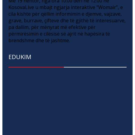
Më 19 nëntor, nga ora 10:00 deri në 12:00 në
KosovaLive u mbajt ngjarja interaktive “Womair”, e
cila kishte për qëllim informimin e djemve, vajzave,
grave, burrave, çifteve dhe të gjithë të interesuarve,
pa dallim, për mënyrat më efektive për
përmirësimin e cilësisë së ajrit në hapësira të
brendshme dhe të jashtme.
EDUKIM