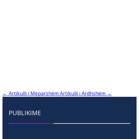
←
Artikulli i Mëparshëm
Artikulli i Ardhshëm
→
PUBLIKIME