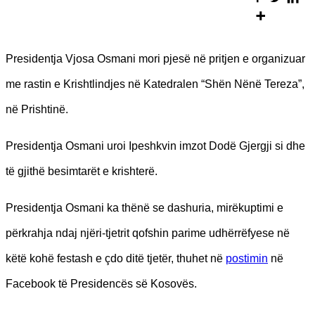
Presidentja Vjosa Osmani mori pjesë në pritjen e organizuar
me rastin e Krishtlindjes në Katedralen “Shën Nënë Tereza”,
në Prishtinë.
Presidentja Osmani uroi Ipeshkvin imzot Dodë Gjergji si dhe
të gjithë besimtarët e krishterë.
Presidentja Osmani ka thënë se dashuria, mirëkuptimi e
përkrahja ndaj njëri-tjetrit qofshin parime udhërrëfyese në
këtë kohë festash e çdo ditë tjetër, thuhet në
postimin
në
Facebook të Presidencës së Kosovës.