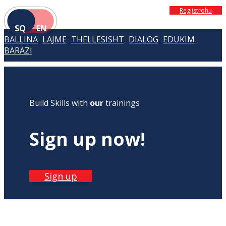
Regjistrohu
SQ
EN
BALLINA
LAJME
THELLËSISHT
DIALOG
EDUKIM
BARAZI
Build Skills with
our
trainings
Sign up now!
Sign up