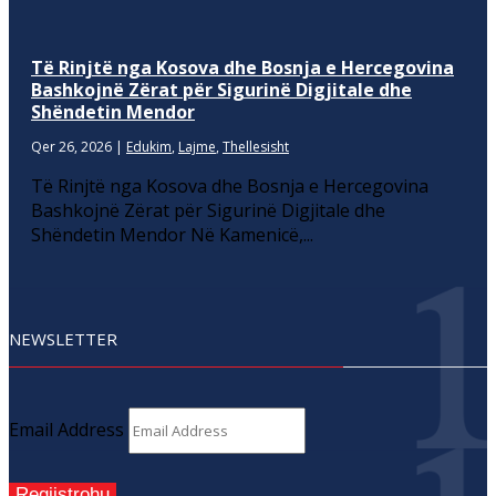
Të Rinjtë nga Kosova dhe Bosnja e Hercegovina
Bashkojnë Zërat për Sigurinë Digjitale dhe
Shëndetin Mendor
Qer 26, 2026
|
Edukim
,
Lajme
,
Thellesisht
Të Rinjtë nga Kosova dhe Bosnja e Hercegovina
Bashkojnë Zërat për Sigurinë Digjitale dhe
Shëndetin Mendor Në Kamenicë,...
NEWSLETTER
Email Address
Regjistrohu