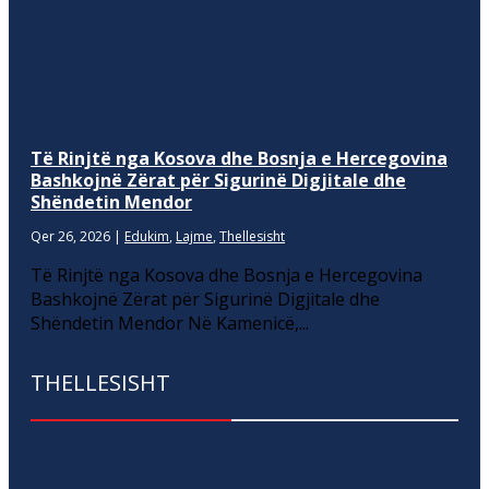
Të Rinjtë nga Kosova dhe Bosnja e Hercegovina
Bashkojnë Zërat për Sigurinë Digjitale dhe
Shëndetin Mendor
Qer 26, 2026
|
Edukim
,
Lajme
,
Thellesisht
Të Rinjtë nga Kosova dhe Bosnja e Hercegovina
Bashkojnë Zërat për Sigurinë Digjitale dhe
Shëndetin Mendor Në Kamenicë,...
THELLESISHT