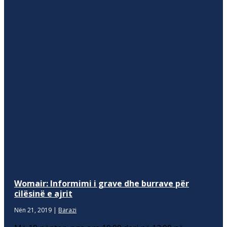
Womair: Informimi i grave dhe burrave për
cilësinë e ajrit
Nën 21, 2019
|
Barazi