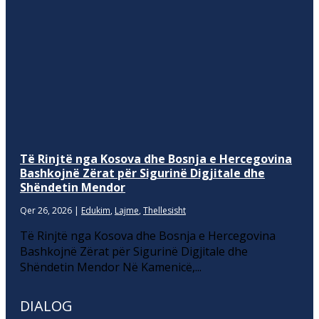
Të Rinjtë nga Kosova dhe Bosnja e Hercegovina
Bashkojnë Zërat për Sigurinë Digjitale dhe
Shëndetin Mendor
Qer 26, 2026
|
Edukim
,
Lajme
,
Thellesisht
Të Rinjtë nga Kosova dhe Bosnja e Hercegovina
Bashkojnë Zërat për Sigurinë Digjitale dhe
Shëndetin Mendor Në Kamenicë,...
DIALOG