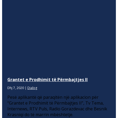
Grantet e Prodhimit të Përmbajtjes II
Dhj 7, 2020
|
Dialog
Pesë aplikantë që paraqitën një aplikacion për
“Grantet e Prodhimit të Përmbajtjes II”, Tv Tema,
Internews, RTV Puls, Radio Gorazdevac dhe Besnik
Krasniqi do të marrin mbështetje.