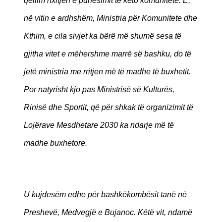
qëllim nxitjen e punësimit te këto komunitete. E,
në vitin e ardhshëm, Ministria për Komunitete dhe
Kthim, e cila sivjet ka bërë më shumë sesa të
gjitha vitet e mëhershme marrë së bashku, do të
jetë ministria me rritjen më të madhe të buxhetit.
Por natyrisht kjo pas Ministrisë së Kulturës,
Rinisë dhe Sportit, që për shkak të organizimit të
Lojërave Mesdhetare 2030 ka ndarje më të
madhe buxhetore.
U kujdesëm edhe për bashkëkombësit tanë në
Preshevë, Medvegjë e Bujanoc. Këtë vit, ndamë