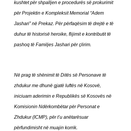
kushtet për shpalljen e procedurës së prokurimit
për Projektin e Kompleksit Memorial “Adem
Jashari” në Prekaz. Për përfaqësim të drejtë e të
duhur të historisë heroike, flijimit e kontributit të
pashoq të Familjes Jashari për çlirim.
Në prag të shënimit të Ditës së Personave të
zhdukur me dhunë gjatë luftës në Kosovë,
iniciuam aderimin e Republikës së Kosovës në
Komisionin Ndërkombëtar për Personat e
Zhdukur (ICMP), për t’u anëtarësuar
përfundimisht në muajin korrik.