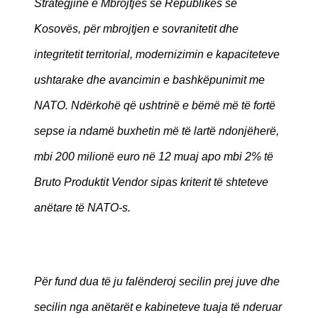
Strategjinë e Mbrojtjes së Republikës së
Kosovës, për mbrojtjen e sovranitetit dhe
integritetit territorial, modernizimin e kapaciteteve
ushtarake dhe avancimin e bashkëpunimit me
NATO. Ndërkohë që ushtrinë e bëmë më të fortë
sepse ia ndamë buxhetin më të lartë ndonjëherë,
mbi 200 milionë euro në 12 muaj apo mbi 2% të
Bruto Produktit Vendor sipas kriterit të shteteve
anëtare të NATO-s.
Për fund dua të ju falënderoj secilin prej juve dhe
secilin nga anëtarët e kabineteve tuaja të nderuar