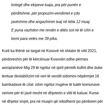
kolegë dhe ekipeve tuaja, pra për punën e
përditshme, për propozim-vendimet e çdo
javëshme dhe angazhimin tuaj në këta 12 muaj.
E puna vazhdon me rendin e ditës sot në të cilin e
kemi para vetes me 39 pika.
Kurti ka thënë se targat në Kosovë në shtator të vitit 2021,
përdoreshin për të kërcënuar Kosovën edhe përmes
aeroplanëve Mig 29 të ngritur në qiell përreth kufirit dhe duke
tentuar destabilizim në veri të vendit sidomos nëpërmjet 16
barrikadave të cilat ishin ngritur rrugëve të katër komunave
veriore për tri javë rresht në dhjetorin e vitit të kaluar. Kurse
në dhjetor sivjet, pra në muajin që ndodhemi po përdoren për