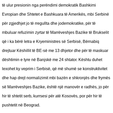
të ulur presionin nga perëndimi demokratik Bashkimi
Evropian dhe Shtetet e Bashkuara të Amerikës, mbi Serbinë
për zgjedhjet jo të rregullta dhe jodemokratike, për të
mbuluar refuzimin zyrtar të Marrëveshjes Bazike të Brukselit
që i ka bërë letra e Kryeministres së Serbisë, Bërnabiq
drejtuar Këshillit të BE-së me 13 dhjetor dhe për të maskuar
dështimin e tyre në Banjskë me 24 shtator. Kështu duhet
lexohet ky veprim i Serbisë, që më shumë se konstruktivitet
dhe hap drejt normalizimit mbi bazën e shkronjës dhe frymës
së Marrëveshjes Bazike, është një manovër e radhës, jo për
hir të shtetit serb, kurrsesi për atë Kosovës, por për hir të
pushtetit në Beograd.