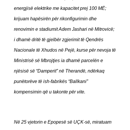
energjisë elektrike me kapacitet prej 100 MË;
krijuam hapësirën për rikonfigurimin dhe
renovimin e stadiumit Adem Jashari në Mitrovicë;
i dhamë dritë të gjelbër zgjerimit të Qendrës
Nacionale të Xhudos në Pejë, kurse për nevoja të
Ministrisë së Mbrojtjes ia dhamë parcelën e
njësisë së “Damperit” në Therandë, ndërkaq
punëtorëve të ish-fabrikës “Ballkani”
kompensimin që u takonte për vite.
Në 25 vjetorin e Epopesë së UÇK-së, miratuam