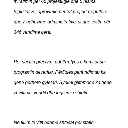
miratimin për 66 projektligje dhe 5 nisma
legjislative; aprovimin për 22 projekt-rregullore
dhe 7 udhëzime administrative; si dhe votën për
346 vendime tjera.
Për secilin prej tyre, udhërrëfyes e kemi pasur
programin qeveritar. Përfitues përfundimtar ka
qenë përherë qytetari. Synimi gjithmonë ka qenë
zhvillimi i vendit dhe fuqizimi i shtetit.
Në fillim të vitit ndamë shtesat për stafin