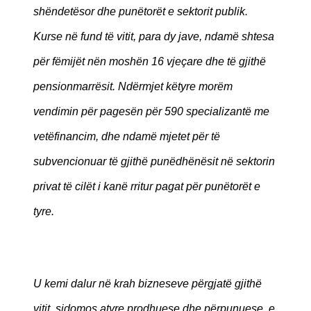
shëndetësor dhe punëtorët e sektorit publik.
Kurse në fund të vitit, para dy jave, ndamë shtesa
për fëmijët nën moshën 16 vjeçare dhe të gjithë
pensionmarrësit. Ndërmjet këtyre morëm
vendimin për pagesën për 590 specializantë me
vetëfinancim, dhe ndamë mjetet për të
subvencionuar të gjithë punëdhënësit në sektorin
privat të cilët i kanë rritur pagat për punëtorët e
tyre.
U kemi dalur në krah bizneseve përgjatë gjithë
vitit, sidomos atyre prodhuese dhe përpunuese, e