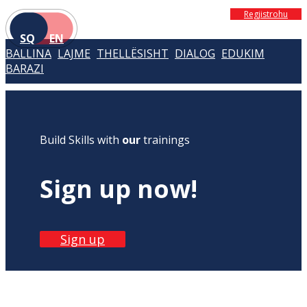
Regjistrohu
SQ
EN
BALLINA
LAJME
THELLËSISHT
DIALOG
EDUKIM
BARAZI
Build Skills with
our
trainings
Sign up now!
Sign up