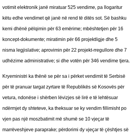
votimit elektronik janë miratuar 525 vendime, pa llogaritur
këtu edhe vendimet që janë në rend të ditës sot.
Së bashku
kemi dhënë pëlqimin për 63 emërime; mbështetjen për 16
koncept-dokumente; miratimin për 66 projektligje dhe 5
nisma legjislative; aprovimin për 22 projekt-rregullore dhe 7
udhëzime administrative; si dhe votën për 346 vendime tjera.
Kryeministri ka th
ënë se
për sa i përket vendimit të Serbisë
për të pranuar targat zyrtare të Republikës së Kosovës për
vetura, ndonëse i shërben lëvizjes së lirë e të lehtësuar
ndërmjet dy shteteve, ka theksuar se ky vendim fillimisht po
vjen pas një moszbatimit më shumë se 10 vjeçar të
marrëveshjeve paraprake; përdorimi dy vjeçar të çështjes së