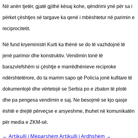
Në anën tjetër, gjatë gjithë kësaj kohe, qëndrimi ynë për sa i
përket çështjes së targave ka qenë i mbështetur në parimin e
reciprocitetit.
Në fund kryeministri Kurti ka thënë se do t
ë
vazhdojnë të
jenë parimor dhe konstruktiv. Vendimin tonë të
barazvlefshëm si çështje e marrëdhënieve reciproke
ndërshtetërore, do ta marrim sapo
që Policia jonë kufitare të
dokumentojë dhe vërtetojë se Serbia po e zbaton të plotë
dhe pa pengesa vendimin e saj. Ne besojmë se kjo qasje
është e drejtë përveçse e arsyeshme, thuhet në komunikatën
për media e ZKM-së.
←
Artikulli i Mëparshëm
Artikulli i Ardhshëm
→