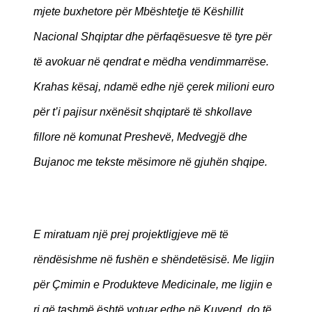
mjete buxhetore për Mbështetje të Këshillit
Nacional Shqiptar dhe përfaqësuesve të tyre për
të avokuar në qendrat e mëdha vendimmarrëse.
Krahas kësaj, ndamë edhe një çerek milioni euro
për t’i pajisur nxënësit shqiptarë të shkollave
fillore në komunat Preshevë, Medvegjë dhe
Bujanoc me tekste mësimore në gjuhën shqipe.
E miratuam një prej projektligjeve më të
rëndësishme në fushën e shëndetësisë. Me ligjin
për Çmimin e Produkteve Medicinale, me ligjin e
ri që tashmë është votuar edhe në Kuvend, do të