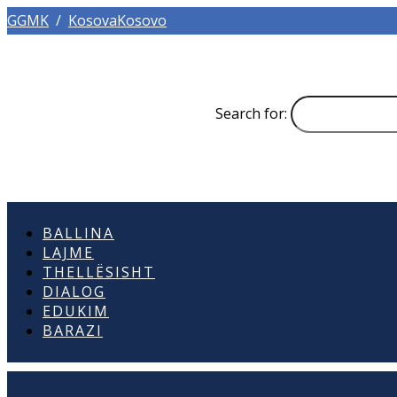
GGMK
/
KosovaKosovo
Search for:
BALLINA
LAJME
THELLËSISHT
DIALOG
EDUKIM
BARAZI