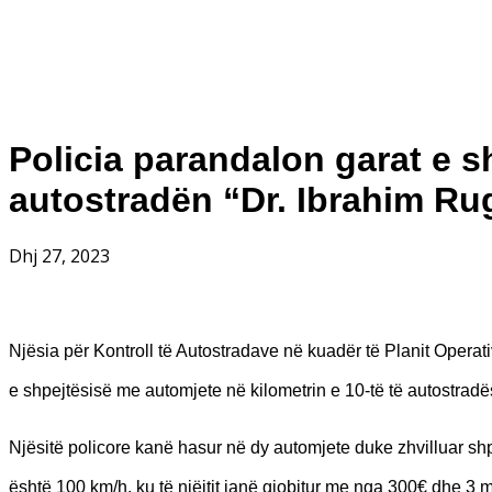
Policia parandalon garat e 
autostradën “Dr. Ibrahim R
Dhj 27, 2023
Njësia për Kontroll të Autostradave në kuadër të Planit Operati
e shpejtësisë me automjete në kilometrin e 10-të të autostradë
Njësitë policore kanë hasur në dy automjete duke zhvilluar sh
është 100 km/h, ku të njëjtit janë gjobitur me nga 300€ dhe 3 m