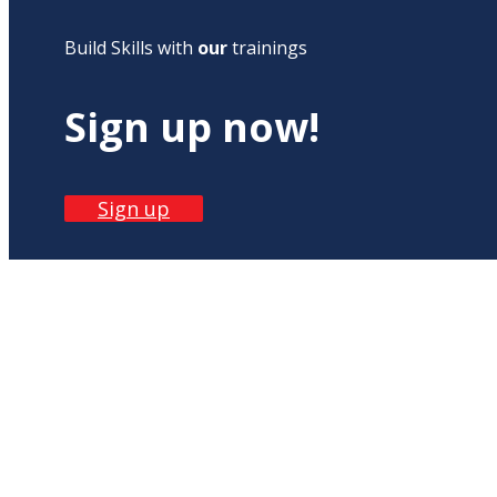
Build Skills with
our
trainings
Sign up now!
Sign up