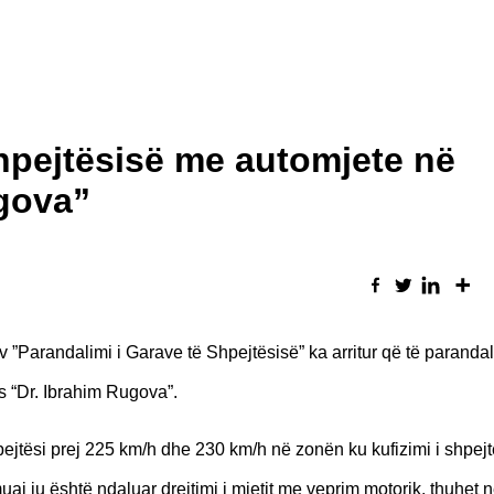
shpejtësisë me automjete në
ugova”
v ”Parandalimi i Garave të Shpejtësisë” ka arritur që të parandal
s “Dr. Ibrahim Rugova”.
pejtësi prej 225 km/h dhe 230 km/h në zonën ku kufizimi i shpej
uaj iu është ndaluar drejtimi i mjetit me veprim motorik, thuhet 