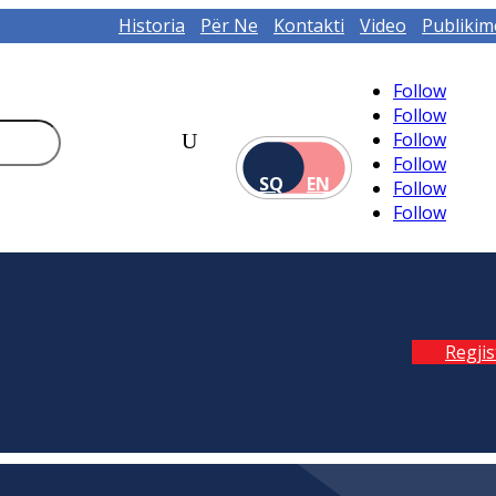
Historia
Për Ne
Kontakti
Video
Publikim
Follow
Follow
Follow
Follow
SQ
EN
Follow
Follow
Regji