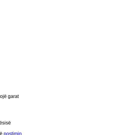
ojë garat
tësisë
në
postimin