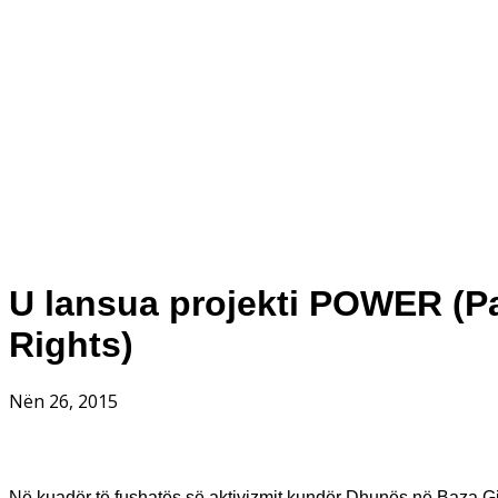
U lansua projekti POWER (
Rights)
Nën 26, 2015
Në kuadër të fushatës së aktivizmit kundër Dhunës në Baza Gjin