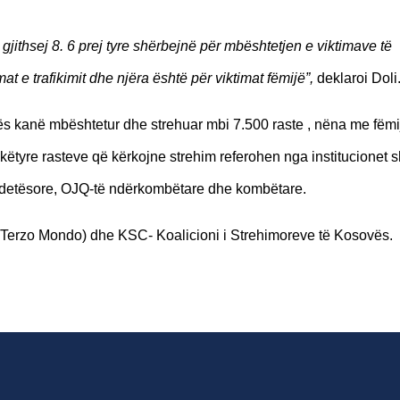
jithsej 8. 6 prej tyre shërbejnë për mbështetjen e viktimave të
at e trafikimit dhe njëra është për viktimat fëmijë”,
deklaroi Doli
vës kanë mbështetur dhe strehuar mbi 7.500 raste , nëna me fëmi
ëtyre rasteve që kërkojne strehim referohen nga institucionet s
ëndetësore, OJQ-të ndërkombëtare dhe kombëtare.
erzo Mondo) dhe KSC- Koalicioni i Strehimoreve të Kosovës.