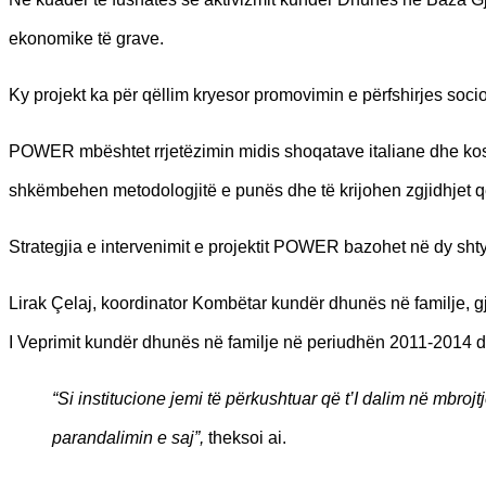
ekonomike të grave.
Ky projekt ka për qëllim kryesor promovimin e përfshirjes soc
POWER mbështet rrjetëzimin midis shoqatave italiane dhe kos
shkëmbehen metodologjitë e punës dhe të krijohen zgjidhjet q
Strategjia e intervenimit e projektit POWER bazohet në dy shty
Lirak Çelaj, koordinator Kombëtar kundër dhunës në familje, gjatë
I Veprimit kundër dhunës në familje në periudhën 2011-2014 
“Si institucione jemi të përkushtuar që t’I dalim në mbroj
parandalimin e saj”,
theksoi ai.