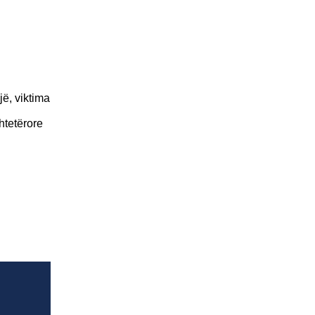
.
jë, viktima
htetërore