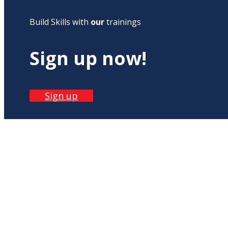
Build Skills with
our
trainings
Sign up now!
Sign up