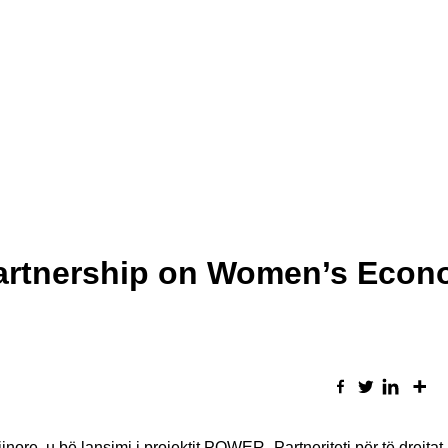
Partnership on Women’s Econ
ore, u bë lansimi i projektit POWER- Partneriteti për të drejtat