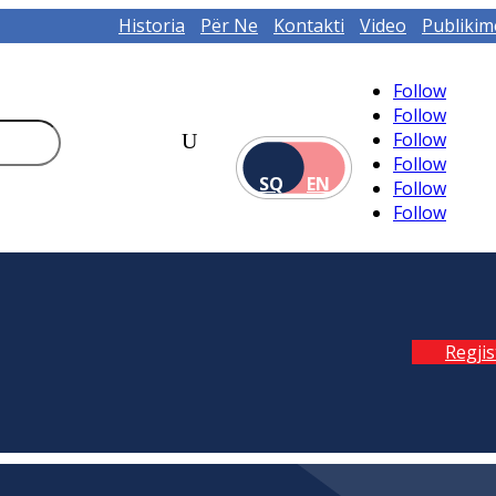
Historia
Për Ne
Kontakti
Video
Publikim
Follow
Follow
Follow
Follow
SQ
EN
Follow
Follow
Regji