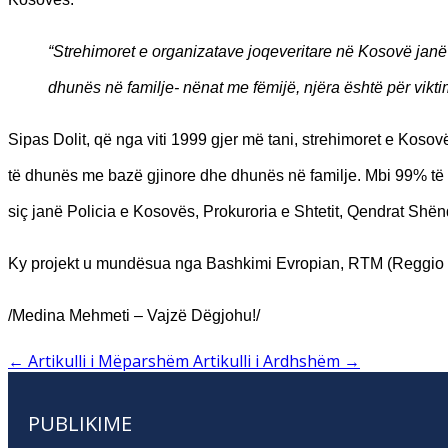
“Strehimoret e organizatave joqeveritare në Kosovë janë g
dhunës në familje- nënat me fëmijë, njëra është për viktim
Sipas Dolit, që nga viti 1999 gjer më tani, strehimoret e Koso
të dhunës me bazë gjinore dhe dhunës në familje. Mbi 99% të k
siç janë Policia e Kosovës, Prokuroria e Shtetit, Qendrat Sh
Ky projekt u mundësua nga Bashkimi Evropian, RTM (Reggio T
/Medina Mehmeti – Vajzë Dëgjohu!/
←
Artikulli i Mëparshëm
Artikulli i Ardhshëm
→
PUBLIKIME