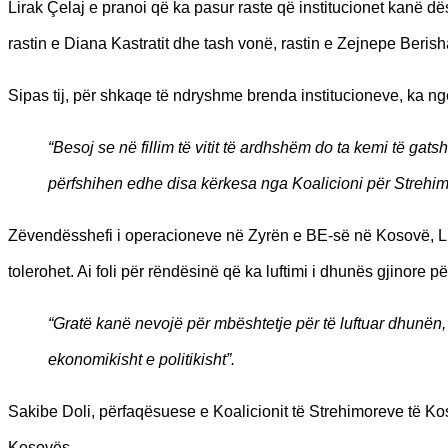
Lirak Çelaj e pranoi që ka pasur raste që institucionet kanë 
rastin e Diana Kastratit dhe tash vonë, rastin e Zejnepe Berish
Sipas tij, për shkaqe të ndryshme brenda institucioneve, ka nge
“Besoj se në fillim të vitit të ardhshëm do ta kemi të gat
përfshihen edhe disa kërkesa nga Koalicioni për Strehim
Zëvendësshefi i operacioneve në Zyrën e BE-së në Kosovë, Libo
tolerohet. Ai foli për rëndësinë që ka luftimi i dhunës gjinore p
“Gratë kanë nevojë për mbështetje për të luftuar dhunën, t
ekonomikisht e politikisht”.
Sakibe Doli, përfaqësuese e Koalicionit të Strehimoreve të Kos
Kosovës.