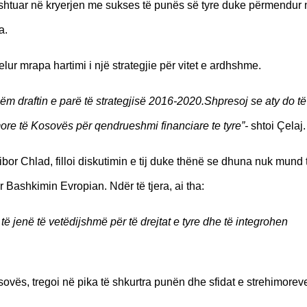
dështuar në kryerjen me sukses të punës së tyre duke përmendur 
a.
lur mrapa hartimi i një strategjie për vitet e ardhshme.
shëm draftin e parë të strategjisë 2016-2020.Shpresoj se aty do të
ore të Kosovës për qendrueshmi financiare te tyre”-
shtoi Çelaj.
r Chlad, filloi diskutimin e tij duke thënë se dhuna nuk mund 
ër Bashkimin Evropian. Ndër të tjera, ai tha:
ë jenë të vetëdijshmë për të drejtat e tyre dhe të integrohen
ovës, tregoi në pika të shkurtra punën dhe sfidat e strehimoreve