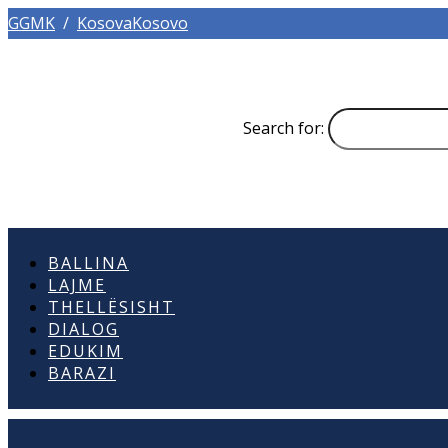
GGMK
/
KosovaKosovo
Search for:
BALLINA
LAJME
THELLËSISHT
DIALOG
EDUKIM
BARAZI