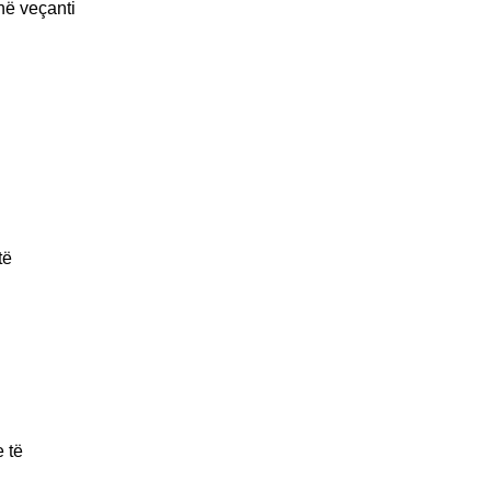
në veçanti
të
 të