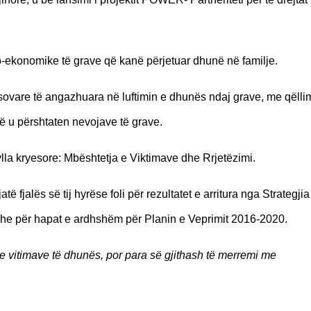
io-ekonomike të grave që kanë përjetuar dhunë në familje.
ovare të angazhuara në luftimin e dhunës ndaj grave, me qëllim
ë u përshtaten nevojave të grave.
lla kryesore: Mbështetja e Viktimave dhe Rrjetëzimi.
 fjalës së tij hyrëse foli për rezultatet e arritura nga Strategji
dhe për hapat e ardhshëm për Planin e Veprimit 2016-2020.
tje vitimave të dhunës, por para së gjithash të merremi me