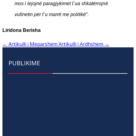
mos i lejojnë paragjykimet t`ua shkatërrojnë
vullnetin për t`u marrë me politikë”.
Liridona Berisha
←
Artikulli i Mëparshëm
Artikulli i Ardhshëm
→
PUBLIKIME