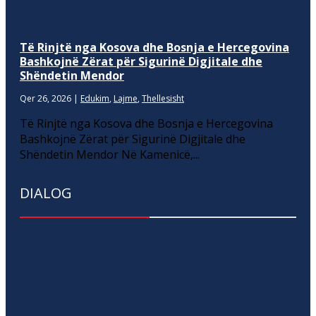
Të Rinjtë nga Kosova dhe Bosnja e Hercegovina
Bashkojnë Zërat për Sigurinë Digjitale dhe
Shëndetin Mendor
Qer 26, 2026
|
Edukim
,
Lajme
,
Thellesisht
Të Rinjtë nga Kosova dhe Bosnja e Hercegovina
Bashkojnë Zërat për Sigurinë Digjitale dhe
Shëndetin Mendor Në Kamenicë,...
DIALOG