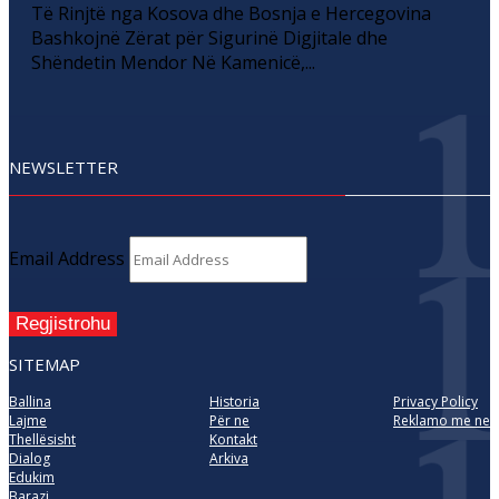
Të Rinjtë nga Kosova dhe Bosnja e Hercegovina
Bashkojnë Zërat për Sigurinë Digjitale dhe
Shëndetin Mendor Në Kamenicë,...
NEWSLETTER
Email Address
Regjistrohu
SITEMAP
Ballina
Historia
Privacy Policy
Lajme
Për ne
Reklamo me ne
Thellësisht
Kontakt
Dialog
Arkiva
Edukim
Barazi