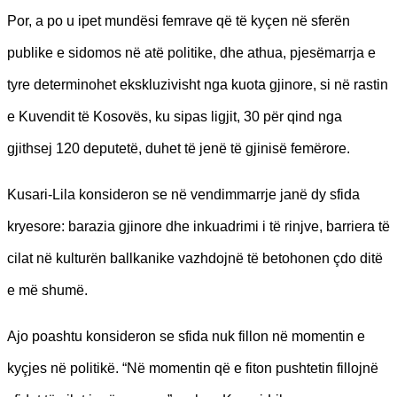
Por, a po u ipet mundësi femrave që të kyçen në sferën
publike e sidomos në atë politike, dhe athua, pjesëmarrja e
tyre determinohet ekskluzivisht nga kuota gjinore, si në rastin
e Kuvendit të Kosovës, ku sipas ligjit, 30 për qind nga
gjithsej 120 deputetë, duhet të jenë të gjinisë femërore.
Kusari-Lila konsideron se në vendimmarrje janë dy sfida
kryesore: barazia gjinore dhe inkuadrimi i të rinjve, barriera të
cilat në kulturën ballkanike vazhdojnë të betohonen çdo ditë
e më shumë.
Ajo poashtu konsideron se sfida nuk fillon në momentin e
kyçjes në politikë. “Në momentin që e fiton pushtetin fillojnë