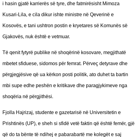
i hasin gjatë karrierës së tyre, dhe fatmirësisht Mimoza
Kusari-Lila, e cila dikur ishte ministre në Qeverinë e
Kosovës, e tani ushtron postin e kryetares së Komunës së
Gjakovës, nuk është e vetmuar.
Të qenit fytyrë publike në shoqërinë kosovare, megjithatë
mbetet sfiduese, sidomos për femrat. Përveç detyrave dhe
përgjegjësive që ua kërkon posti politik, ato duhet ta bartin
mbi supe edhe peshën e kritikave dhe paragjykimeve nga
shoqëria në përgjithësi.
Fjolla Hajrizaj, studente e gazetarisë në Universitetin e
Prishtinës (UP), e sheh si sfidë vetë faktin që është femër, gjë
që do ta bënte të ndihej e pabarabartë me kolegët e saj