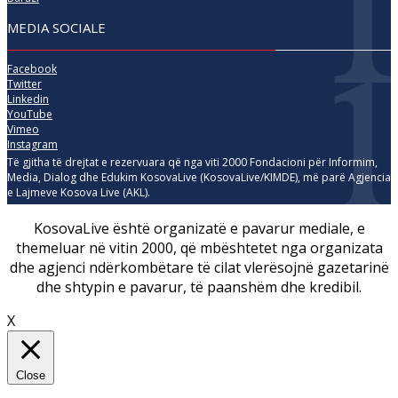
MEDIA SOCIALE
Facebook
Twitter
Linkedin
YouTube
Vimeo
Instagram
Të gjitha të drejtat e rezervuara që nga viti 2000 Fondacioni për Informim,
Media, Dialog dhe Edukim KosovaLive (KosovaLive/KIMDE), më parë Agjencia
e Lajmeve Kosova Live (AKL).
KosovaLive është organizatë e pavarur mediale, e
themeluar në vitin 2000, që mbështetet nga organizata
dhe agjenci ndërkombëtare të cilat vlerësojnë gazetarinë
dhe shtypin e pavarur, të paanshëm dhe kredibil.
X
Close