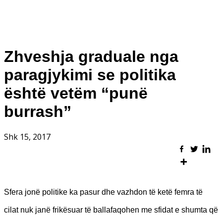
Zhveshja graduale nga
paragjykimi se politika
është vetëm “punë
burrash”
Shk 15, 2017
Sfera jonë politike ka pasur dhe vazhdon të ketë femra të
cilat nuk janë frikësuar të ballafaqohen me sfidat e shumta që