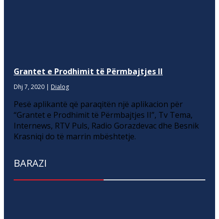
Grantet e Prodhimit të Përmbajtjes II
Dhj 7, 2020
|
Dialog
Pesë aplikantë që paraqitën një aplikacion për
“Grantet e Prodhimit të Përmbajtjes II”, Tv Tema,
Internews, RTV Puls, Radio Gorazdevac dhe Besnik
Krasniqi do të marrin mbështetje.
BARAZI