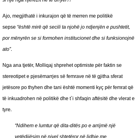
Ajo, megjithatë i inkurajon që të merren me politikë
sepse
“është mirë që secili ta njohë jo ndjenjën e pushtetit,
por mënyrën se si formohen institucionet dhe si funksionojnë
ato”
.
Nga ana tjetër, Molliqaj shprehet optimiste për faktin se
stereotipet e pjesëmarrjes së femrave në të gjitha sferat
jetësore po thyhen dhe tani është momenti kyç për femrat që
të inkuadrohen në politikë dhe t`i shfaqin aftësitë dhe vlerat e
tyre.
“Ndihem e lumtur që dita-ditës po e arrijmë një
vetëdijësim në nivel shtetëror në lidhje me