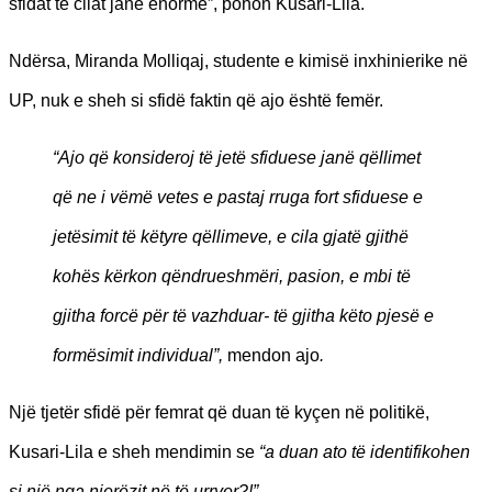
sfidat të cilat janë enorme”, pohon Kusari-Lila.
Ndërsa, Miranda Molliqaj, studente e kimisë inxhinierike në
UP, nuk e sheh si sfidë faktin që ajo është femër.
“Ajo që konsideroj të jetë sfiduese janë qëllimet
që ne i vëmë vetes e pastaj rruga fort sfiduese e
jetësimit të këtyre qëllimeve, e cila gjatë gjithë
kohës kërkon qëndrueshmëri, pasion, e mbi të
gjitha forcë për të vazhduar- të gjitha këto pjesë e
formësimit individual”,
mendon ajo
.
Një tjetër sfidë për femrat që duan të kyçen në politikë,
Kusari-Lila e sheh mendimin se
“a duan ato të identifikohen
si një nga njerëzit në të urryer?!”