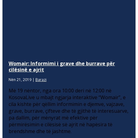
Womair: Informimi i grave dhe burrave për
cilësinë e ajrit
Nën 21, 2019
|
Barazi
Më 19 nëntor, nga ora 10:00 deri në 12:00 në
KosovaLive u mbajt ngjarja interaktive “Womair”, e
cila kishte për qëllim informimin e djemve, vajzave,
grave, burrave, çifteve dhe të gjithë të interesuarve,
pa dallim, për mënyrat më efektive për
përmirësimin e cilësisë së ajrit në hapësira të
brendshme dhe të jashtme.