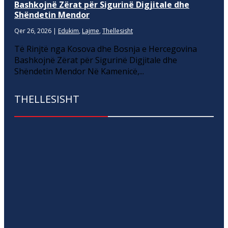
Bashkojnë Zërat për Sigurinë Digjitale dhe
Shëndetin Mendor
Qer 26, 2026
|
Edukim
,
Lajme
,
Thellesisht
Të Rinjtë nga Kosova dhe Bosnja e Hercegovina
Bashkojnë Zërat për Sigurinë Digjitale dhe
Shëndetin Mendor Në Kamenicë,...
THELLESISHT