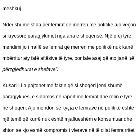
meshkuj.
Ndër shumë sfida për femrat që merren me politikë ajo veçon
si kryesore paragjykimet nga ana e shoqërisë. Një prej tyre,
mendimi jo i rrallë se femrat që merren me politikë nuk kanë
mbërritur aty falë aftësive të tyre, por falë asaj që ato janë
“të
përzgjedhurat e shefave”.
Kusari-Lila pajtohet me faktin që si shoqëri jemi shumë
paragjykues, e sidomos në raport me femrat dhe rolin e tyre
në shoqëri. Ajo mendon se kyçja e femrave në politikë është
një temë që kurrë nuk është mjaftueshëm e konsumuar dhe
shton se kjo është kompromis i vlerave në të cilat femra rritet.