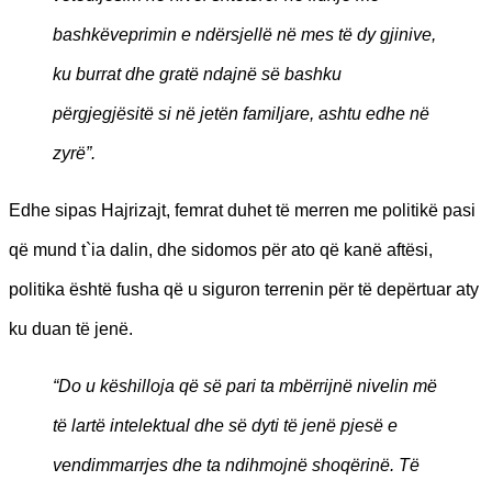
bashkëveprimin e ndërsjellë në mes të dy gjinive,
ku burrat dhe gratë ndajnë së bashku
përgjegjësitë si në jetën familjare, ashtu edhe në
zyrë”.
Edhe sipas Hajrizajt, femrat duhet të merren me politikë pasi
që mund t`ia dalin, dhe sidomos për ato që kanë aftësi,
politika është fusha që u siguron terrenin për të depërtuar aty
ku duan të jenë.
“Do u këshilloja që së pari ta mbërrijnë nivelin më
të lartë intelektual dhe së dyti të jenë pjesë e
vendimmarrjes dhe ta ndihmojnë shoqërinë. Të