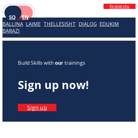
Regjistrohu
SQ
EN
BALLINA
LAJME
THELLËSISHT
DIALOG
EDUKIM
BARAZI
Build Skills with
our
trainings
Sign up now!
Sign up