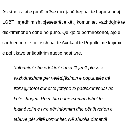
As sindikatat e punëtorëve nuk janë treguar të hapura ndaj
LGBTI, rrjedhimisht pjesëtarët e këtij komuniteti vazhdojnë të
diskriminohen edhe në punë. Që kjo të përmirësohet, ajo e
sheh edhe një rol të shtuar të Avokatit të Popullit me krijimin
e politikave antidsikriminuese ndaj tyre.
“Informimi dhe edukimi duhet të jenë pjesë e
vazhdueshme për vetëdijësimin e popullatës që
transgjinorët duhet të jetojnë të padiskriminuar në
këtë shoqëri. Po ashtu edhe mediat duhet të
luajnë rolin e tyre për informim dhe për thyerjen e
tabuve për këtë komunitet. Në shkolla duhet të