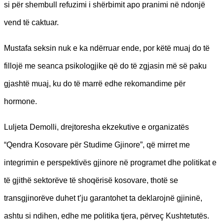
si për shembull refuzimi i shërbimit apo pranimi në ndonjë
vend të caktuar.
Mustafa seksin nuk e ka ndërruar ende, por këtë muaj do të
fillojë me seanca psikologjike që do të zgjasin më së paku
gjashtë muaj, ku do të marrë edhe rekomandime për
hormone.
Luljeta Demolli, drejtoresha ekzekutive e organizatës
“Qendra Kosovare për Studime Gjinore”, që mirret me
integrimin e perspektivës gjinore në programet dhe politikat e
të gjithë sektorëve të shoqërisë kosovare, thotë se
transgjinorëve duhet t’ju garantohet ta deklarojnë gjininë,
ashtu si ndihen, edhe me politika tjera, përveç Kushtetutës.