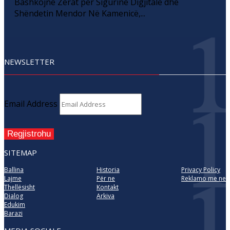
Bashkojnë Zërat për Sigurinë Digjitale dhe
Shëndetin Mendor Në Kamenicë,...
NEWSLETTER
Email Address
Regjistrohu
SITEMAP
Ballina
Historia
Privacy Policy
Lajme
Për ne
Reklamo me ne
Thellësisht
Kontakt
Dialog
Arkiva
Edukim
Barazi