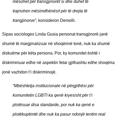
mësohet për transgjinorët si dhe duhet të
trajnohen mësimdhënësit për të drejta të
trangjinorve”,
konsideron Demolli.
Sipas sociologes Linda Gusia personat transgjinorë janë
shumë të margjinalizuar në shoqërinë tonë, nuk ka shumë
diskutime për këta persona. Por, ky komunitet është i
diskriminuar edhe në aspektin fetar gjithashtu edhe shoqëria
jonë vazhdon t’i diskriminojë.
“Mbështetja institucionale në përgjithësi për
komunitetin LGBTI ka qenë kryesisht për t’i
plotësuar disa standarde, por nuk ka qenë e
plotëkuptimtë dhe nuk ka pasur ndonjë tentim real