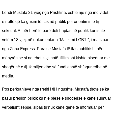
Lendi Mustafa 21 vjeç nga Prishtina, është një nga individët
e rrallë që ka guxim të flas në publik për orientimin e tij
seksual. Ai për herë të parë doli haptas në publik kur ishte
vetëm 18 vjeç në dokumentarin “Mallkimi LGBTI”, i realizuar
nga Zona Express. Para se Mustafa të flas publikisht për
mënyrën se si ndjehet, siç thotë, fillimisht kishte biseduar me
shoqërinë e tij, familjen dhe së fundi është shfaqur edhe në
media.
Pos përkrahjeve nga rrethi i tij i ngushtë, Mustafa thotë se ka
pasur presion psikik ku një pjesë e shoqërisë e kanë sulmuar
verbalisht sepse, sipas tij“nuk kanë qenë të informuar për