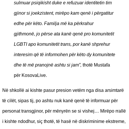
sulmuar psiqikisht duke e refuzuar identitetin tim
gjinor si joekzistent, mirëpo kam qenë i përgatitur
edhe për këto. Familja më ka përkrahur
gjithmonë, jo përse ata kanë qenë pro komunitetit
LGBTI apo komunitetit trans, por kanë shprehur
interesim që të informohen për këto dy komunitete
dhe të më pranojnë ashtu si jam”,
thotë Mustafa
për KosovaLive.
Në shkollë ai kishte pasur presion vetëm nga disa arsimtarë
të cilët, sipas tij, po ashtu nuk kanë qenë të informuar për
personat transgjinor, për mënyrën se si vishej… Mirëpo rrallë
i kishte ndodhur, siç thotë, të hasë në diskriminime ekstreme,