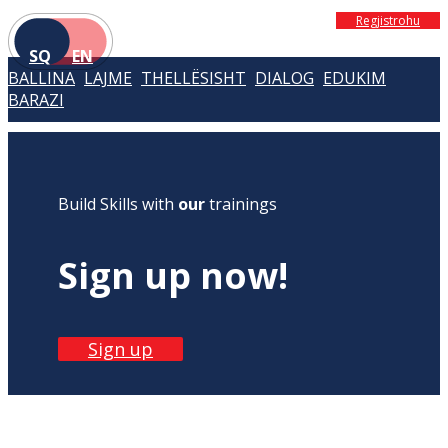
Regjistrohu
SQ
EN
BALLINA
LAJME
THELLËSISHT
DIALOG
EDUKIM
BARAZI
Build Skills with
our
trainings
Sign up now!
Sign up