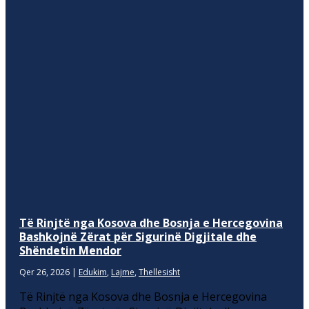
Të Rinjtë nga Kosova dhe Bosnja e Hercegovina
Bashkojnë Zërat për Sigurinë Digjitale dhe
Shëndetin Mendor
Qer 26, 2026
|
Edukim
,
Lajme
,
Thellesisht
Të Rinjtë nga Kosova dhe Bosnja e Hercegovina