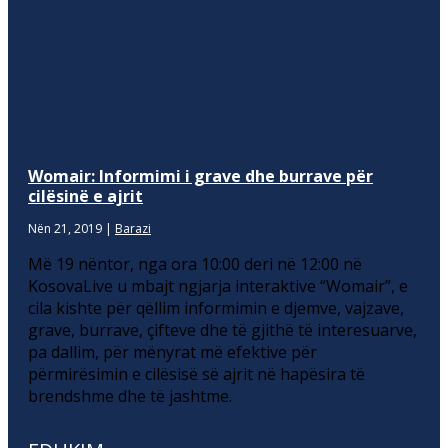
Womair: Informimi i grave dhe burrave për
cilësinë e ajrit
Nën 21, 2019
|
Barazi
Më 19 nëntor, nga ora 10:00 deri në 12:00 në
KosovaLive u mbajt ngjarja interaktive “Womair”, e
cila kishte për qëllim informimin e djemve, vajzave,
grave, burrave, çifteve dhe të gjithë të interesuarve,
pa dallim, për mënyrat më efektive për
përmirësimin e cilësisë së ajrit në hapësira të
brendshme dhe të jashtme.