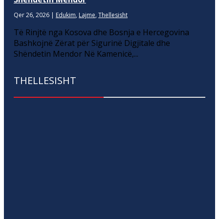
Qer 26, 2026
|
Edukim
,
Lajme
,
Thellesisht
Të Rinjtë nga Kosova dhe Bosnja e Hercegovina
Bashkojnë Zërat për Sigurinë Digjitale dhe
Shëndetin Mendor Në Kamenicë,...
THELLESISHT