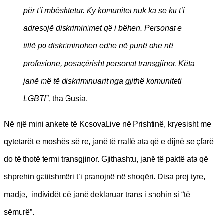
për t’i mbështetur. Ky komunitet nuk ka se ku t’i
adresojë diskriminimet që i bëhen. Personat e
tillë po diskriminohen edhe në punë dhe në
profesione, posaçërisht personat transgjinor. Këta
janë më të diskriminuarit nga gjithë komuniteti
LGBTI”,
tha Gusia.
Në një mini ankete të KosovaLive në Prishtinë, kryesisht me
qytetarët e moshës së re, janë të rrallë ata që e dijnë se çfarë
do të thotë termi transgjinor. Gjithashtu, janë të paktë ata që
shprehin gatitshmëri t’i pranojnë në shoqëri. Disa prej tyre,
madje, individët që janë deklaruar trans i shohin si “të
sëmurë”.