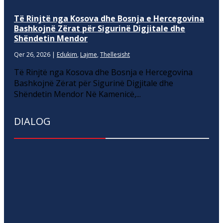
Të Rinjtë nga Kosova dhe Bosnja e Hercegovina
Bashkojnë Zërat për Sigurinë Digjitale dhe
Shëndetin Mendor
Qer 26, 2026
|
Edukim
,
Lajme
,
Thellesisht
Të Rinjtë nga Kosova dhe Bosnja e Hercegovina
Bashkojnë Zërat për Sigurinë Digjitale dhe
Shëndetin Mendor Në Kamenicë,...
DIALOG