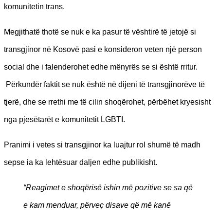
komunitetin trans.
Megjithatë thotë se nuk e ka pasur të vështirë të jetojë si
transgjinor në Kosovë pasi e konsideron veten një person
social dhe i falenderohet edhe mënyrës se si është rritur.
Përkundër faktit se nuk është në dijeni të transgjinorëve të
tjerë, dhe se rrethi me të cilin shoqërohet, përbëhet kryesisht
nga pjesëtarët e komunitetit LGBTI.
Pranimi i vetes si transgjinor ka luajtur rol shumë të madh
sepse ia ka lehtësuar daljen edhe publikisht.
“Reagimet e shoqërisë ishin më pozitive se sa që
e kam menduar, përveç disave që më kanë