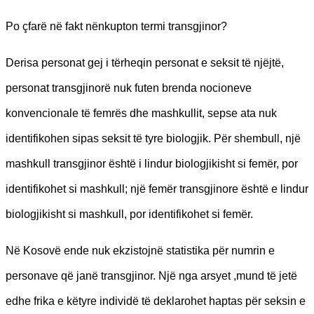
Po çfarë në fakt nënkupton termi transgjinor?
Derisa personat gej i tërheqin personat e seksit të njëjtë,
personat transgjinorë nuk futen brenda nocioneve
konvencionale të femrës dhe mashkullit, sepse ata nuk
identifikohen sipas seksit të tyre biologjik. Për shembull, një
mashkull transgjinor është i lindur biologjikisht si femër, por
identifikohet si mashkull; një femër transgjinore është e lindur
biologjikisht si mashkull, por identifikohet si femër.
Në Kosovë ende nuk ekzistojnë statistika për numrin e
personave që janë transgjinor. Një nga arsyet ,mund të jetë
edhe frika e këtyre individë të deklarohet haptas për seksin e