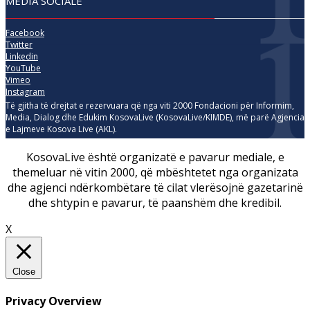
MEDIA SOCIALE
Facebook
Twitter
Linkedin
YouTube
Vimeo
Instagram
Të gjitha të drejtat e rezervuara që nga viti 2000 Fondacioni për Informim,
Media, Dialog dhe Edukim KosovaLive (KosovaLive/KIMDE), më parë Agjencia
e Lajmeve Kosova Live (AKL).
KosovaLive është organizatë e pavarur mediale, e
themeluar në vitin 2000, që mbështetet nga organizata
dhe agjenci ndërkombëtare të cilat vlerësojnë gazetarinë
dhe shtypin e pavarur, të paanshëm dhe kredibil.
X
Close
Privacy Overview