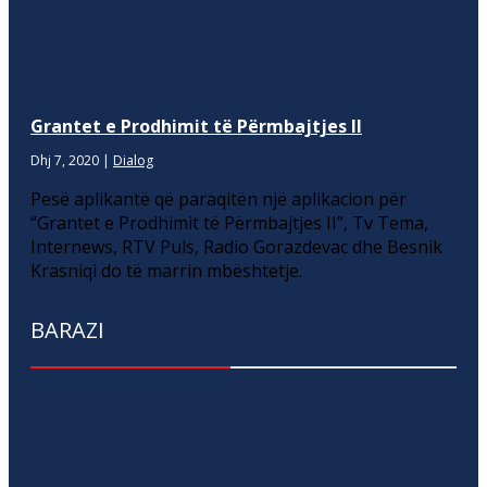
Grantet e Prodhimit të Përmbajtjes II
Dhj 7, 2020
|
Dialog
Pesë aplikantë që paraqitën një aplikacion për
“Grantet e Prodhimit të Përmbajtjes II”, Tv Tema,
Internews, RTV Puls, Radio Gorazdevac dhe Besnik
Krasniqi do të marrin mbështetje.
BARAZI